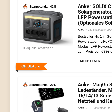
Anker SOLIX C
Sparpotential: 42%
Solargenerator
LFP Powerstati
(Optionales Sol
Anna
18. September 202
Bestseller Nr. 1 in 
Powerstation, LiFePO
Modus, LFP Powerstat
Bildquelle: amazon.de
zum Preis von 699€ st
MEHR LESEN
TOP DEAL
Anker MagGo 3-
Sparpotential: 20%
Ladeständer, Ma
15/14/13 Serie
Netzteil und Ka
Anna
13. September 202