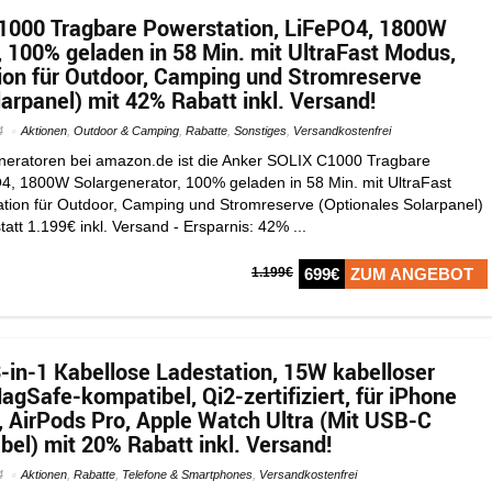
1000 Tragbare Powerstation, LiFePO4, 1800W
, 100% geladen in 58 Min. mit UltraFast Modus,
on für Outdoor, Camping und Stromreserve
arpanel) mit 42% Rabatt inkl. Versand!
4
Aktionen
,
Outdoor & Camping
,
Rabatte
,
Sonstiges
,
Versandkostenfrei
Generatoren bei amazon.de ist die Anker SOLIX C1000 Tragbare
4, 1800W Solargenerator, 100% geladen in 58 Min. mit UltraFast
ion für Outdoor, Camping und Stromreserve (Optionales Solarpanel)
att 1.199€ inkl. Versand - Ersparnis: 42% ...
1.199€
699€
ZUM ANGEBOT
in-1 Kabellose Ladestation, 15W kabelloser
gSafe-kompatibel, Qi2-zertifiziert, für iPhone
, AirPods Pro, Apple Watch Ultra (Mit USB-C
bel) mit 20% Rabatt inkl. Versand!
4
Aktionen
,
Rabatte
,
Telefone & Smartphones
,
Versandkostenfrei