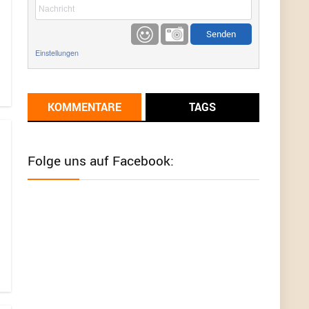
etwas
Günni
9/1/2022
6:17
Einstellungen
Ich glaube du hast den Sinn eines
Schnäppchenblogs noch immer nicht
verstanden?
KOMMENTARE
TAGS
Günni
9/1/2022
6:16
Dann schau mal bitte auf das Datum
Die
meisten Deals sind Tagespreise!
Folge uns auf Facebook:
User11493041
8/31/2022
7:10
Wird hier für 98,99 angeboten, bei Klick auf "Zum
Deal" sind es dann 140 Euro, das ist doch
Betrug am Kunden
Günni
7/30/2022
5:32
Wieso beschiss? Wir sind ein Schnäppchenblog
der "nur" auf Deals hinweist, wir selbst verkaufen
das Produkt nicht. Zudem ist das was du suchst
schon 2 Jahre her.