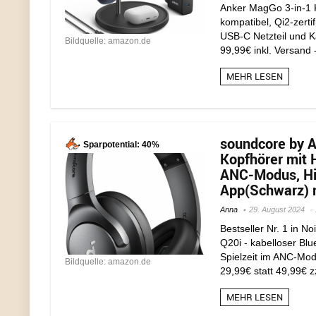
Anker MagGo 3-in-1 
kompatibel, Qi2-zertif
USB-C Netzteil und K
Bildquelle: amazon.de
99,99€ inkl. Versand 
MEHR LESEN
soundcore by A
Sparpotential: 40%
Kopfhörer mit H
ANC-Modus, Hi-
App(Schwarz) m
Anna
29. August 2024
Bestseller Nr. 1 in N
Q20i - kabelloser Blu
Spielzeit im ANC-Modu
Bildquelle: amazon.de
29,99€ statt 49,99€ z
MEHR LESEN