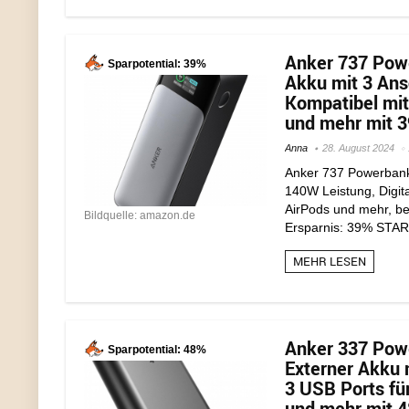
Anker 737 Pow
Sparpotential: 39%
Akku mit 3 Ans
Kompatibel mit
und mehr mit 3
Anna
28. August 2024
Anker 737 Powerbank
140W Leistung, Digita
AirPods und mehr, bef
Bildquelle: amazon.de
Ersparnis: 39% STA
MEHR LESEN
Anker 337 Pow
Sparpotential: 48%
Externer Akku 
3 USB Ports fü
und mehr mit 4