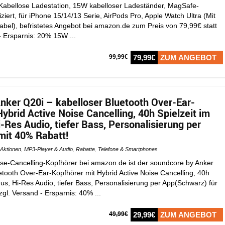
Kabellose Ladestation, 15W kabelloser Ladeständer, MagSafe-
iziert, für iPhone 15/14/13 Serie, AirPods Pro, Apple Watch Ultra (Mit
abel), befristetes Angebot bei amazon.de zum Preis von 79,99€ statt
- Ersparnis: 20% 15W ...
99,99€
79,99€
ZUM ANGEBOT
nker Q20i – kabelloser Bluetooth Over-Ear-
ybrid Active Noise Cancelling, 40h Spielzeit im
Res Audio, tiefer Bass, Personalisierung per
it 40% Rabatt!
Aktionen
,
MP3-Player & Audio
,
Rabatte
,
Telefone & Smartphones
oise-Cancelling-Kopfhörer bei amazon.de ist der soundcore by Anker
etooth Over-Ear-Kopfhörer mit Hybrid Active Noise Cancelling, 40h
s, Hi-Res Audio, tiefer Bass, Personalisierung per App(Schwarz) für
zgl. Versand - Ersparnis: 40% ...
49,99€
29,99€
ZUM ANGEBOT