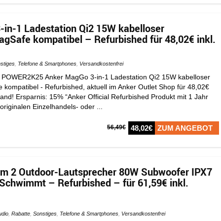
in-1 Ladestation Qi2 15W kabelloser
gSafe kompatibel – Refurbished für 48,02€ inkl.
stiges
,
Telefone & Smartphones
,
Versandkostenfrei
 POWER2K25 Anker MagGo 3-in-1 Ladestation Qi2 15W kabelloser
kompatibel - Refurbished, aktuell im Anker Outlet Shop für 48,02€
rsand! Ersparnis: 15% “Anker Official Refurbished Produkt mit 1 Jahr
originalen Einzelhandels- oder ...
56,49€
48,02€
ZUM ANGEBOT
m 2 Outdoor-Lautsprecher 80W Subwoofer IPX7
Schwimmt – Refurbished – für 61,59€ inkl.
udio
,
Rabatte
,
Sonstiges
,
Telefone & Smartphones
,
Versandkostenfrei