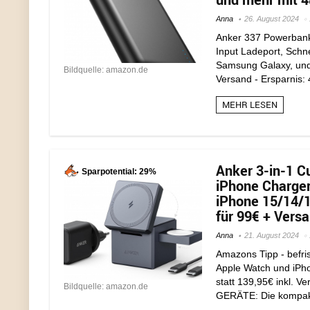
Anna
26. August 2024
Anker 337 Powerbank
Input Ladeport, Schne
Samsung Galaxy, und 
Bildquelle: amazon.de
Versand - Ersparnis:
MEHR LESEN
Anker 3-in-1 C
Sparpotential: 29%
iPhone Charger
iPhone 15/14/1
für 99€ + Versa
Anna
21. August 2024
Amazons Tipp - befris
Apple Watch und iPho
statt 139,95€ inkl.
Bildquelle: amazon.de
GERÄTE: Die kompakte