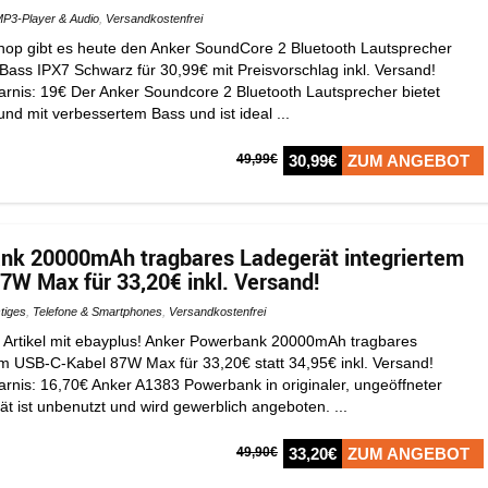
P3-Player & Audio
,
Versandkostenfrei
r Shop gibt es heute den Anker SoundCore 2 Bluetooth Lautsprecher
Bass IPX7 Schwarz für 30,99€ mit Preisvorschlag inkl. Versand!
parnis: 19€ Der Anker Soundcore 2 Bluetooth Lautsprecher bietet
und mit verbessertem Bass und ist ideal ...
49,99€
30,99€
ZUM ANGEBOT
nk 20000mAh tragbares Ladegerät integriertem
W Max für 33,20€ inkl. Versand!
tiges
,
Telefone & Smartphones
,
Versandkostenfrei
 Artikel mit ebayplus! Anker Powerbank 20000mAh tragbares
em USB-C-Kabel 87W Max für 33,20€ statt 34,95€ inkl. Versand!
arnis: 16,70€ Anker A1383 Powerbank in originaler, ungeöffneter
t ist unbenutzt und wird gewerblich angeboten. ...
49,90€
33,20€
ZUM ANGEBOT