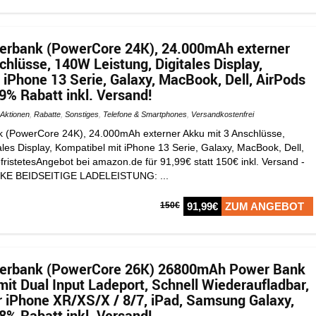
erbank (PowerCore 24K), 24.000mAh externer
chlüsse, 140W Leistung, Digitales Display,
 iPhone 13 Serie, Galaxy, MacBook, Dell, AirPods
9% Rabatt inkl. Versand!
Aktionen
,
Rabatte
,
Sonstiges
,
Telefone & Smartphones
,
Versandkostenfrei
 (PowerCore 24K), 24.000mAh externer Akku mit 3 Anschlüsse,
les Display, Kompatibel mit iPhone 13 Serie, Galaxy, MacBook, Dell,
ristetesAngebot bei amazon.de für 91,99€ statt 150€ inkl. Versand -
RKE BEIDSEITIGE LADELEISTUNG: ...
150€
91,99€
ZUM ANGEBOT
erbank (PowerCore 26K) 26800mAh Power Bank
mit Dual Input Ladeport, Schnell Wiederaufladbar,
r iPhone XR/XS/X / 8/7, iPad, Samsung Galaxy,
8% Rabatt inkl. Versand!