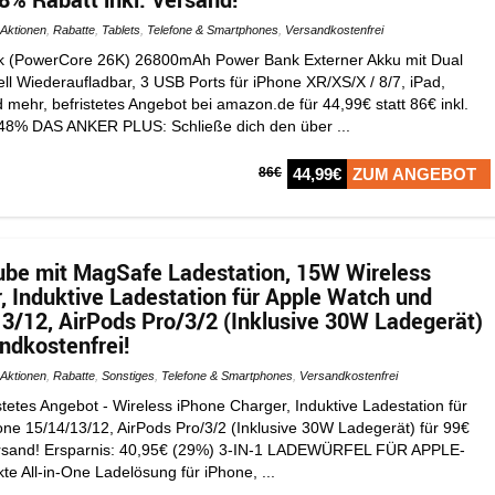
Aktionen
,
Rabatte
,
Tablets
,
Telefone & Smartphones
,
Versandkostenfrei
 (PowerCore 26K) 26800mAh Power Bank Externer Akku mit Dual
ll Wiederaufladbar, 3 USB Ports für iPhone XR/XS/X / 8/7, iPad,
mehr, befristetes Angebot bei amazon.de für 44,99€ statt 86€ inkl.
 48% DAS ANKER PLUS: Schließe dich den über ...
86€
44,99€
ZUM ANGEBOT
ube mit MagSafe Ladestation, 15W Wireless
, Induktive Ladestation für Apple Watch und
3/12, AirPods Pro/3/2 (Inklusive 30W Ladegerät)
ndkostenfrei!
Aktionen
,
Rabatte
,
Sonstiges
,
Telefone & Smartphones
,
Versandkostenfrei
tetes Angebot - Wireless iPhone Charger, Induktive Ladestation für
ne 15/14/13/12, AirPods Pro/3/2 (Inklusive 30W Ladegerät) für 99€
 Versand! Ersparnis: 40,95€ (29%) 3-IN-1 LADEWÜRFEL FÜR APPLE-
 All-in-One Ladelösung für iPhone, ...