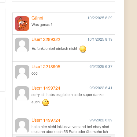
Günni
10/2/2025
8:29
Was genau?
User12289322
10/1/2025
8:19
Es funktioniert einfach nicht
User12213905
6/9/2025
6:37
cool
User11499724
9/9/2022
6:41
sorry ich habs es gibt ein code super danke
euch
User11499724
9/9/2022
6:39
hallo hier steht inklusive versand bei ebay sind
es dann aber doch 55 Euro oder übersehe ich