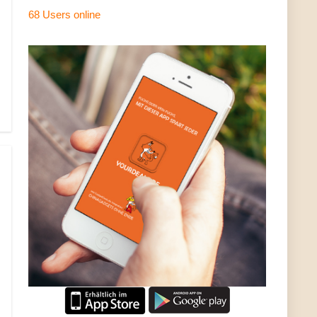
68 Users
online