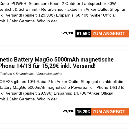
 Code: POWER! Soundcore Boom 2 Outdoor-Lautsprecher 80W
rdicht & Schwimmt - Refurbished - aktuell im Anker Outlet Shop für
nkl. Versand! (bisher: 129,99€) Ersparnis: 68,40€ “Anker Official
it 1 Jahr Garantie. Wird in der ...
129,99€
61,59€
ZUM ANGEBOT
netic Battery MagGo 5000mAh magnetische
hone 14/13 für 15,29€ inkl. Versand!
Telefone & Smartphones
,
Versandkostenfrei
E25 gibt es 10% Rabatt! Im Anker Outlet Shop gibt es aktuell die
Battery MagGo 5000mAh magnetische Powerbank - iPhone 14/13 für
nkl. Versand! (bisher: 29,99€) Ersparnis: 14,70€ “Anker Official
it 1 Jahr Garantie. Wird in der ...
29,99€
15,29€
ZUM ANGEBOT