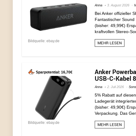
Anna
3. August 2026
M
Bei Anker offizielle
Fantastischer Sound 
(bisher: 49,99€) Ers
kraftvollen Stereo-So
Bildquelle: ebay.de
MEHR LESEN
Anker Powerba
Sparpotential: 16,70€
USB-C-Kabel 87
Anna
2. Juli 2026
Sons
5% Rabatt auf diesen
Ladegerät integriert
(bisher: 49,90€) Ersp
Verpackung. Das Gerä
Bildquelle: ebay.de
MEHR LESEN