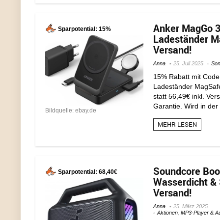
Anker MagGo 3-
Sparpotential: 15%
Ladeständer Ma
Versand!
Anna
25. Juli 2025
Son
15% Rabatt mit Code
Ladeständer MagSafe 
statt 56,49€ inkl. Ve
Garantie. Wird in der 
Bildquelle: ebay.de
MEHR LESEN
Soundcore Boo
Sparpotential: 68,40€
Wasserdicht & 
Versand!
Anna
25. März 2025
Aktionen
,
MP3-Player & A