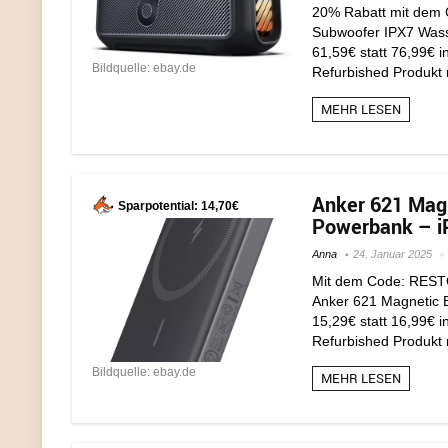
20% Rabatt mit dem
Subwoofer IPX7 Wasse
61,59€ statt 76,99€ i
Bildquelle: ebay.de
Refurbished Produkt m
MEHR LESEN
Anker 621 Mag
Sparpotential: 14,70€
Powerbank – iP
Anna
24. Januar 2025
Mit dem Code: RESTOR
Anker 621 Magnetic 
15,29€ statt 16,99€ i
Refurbished Produkt m
Bildquelle: ebay.de
MEHR LESEN