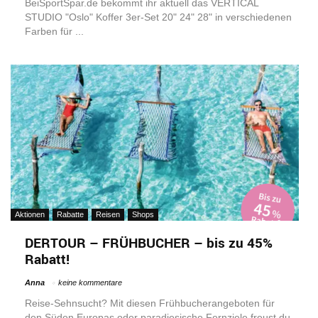
BeiSportSpar.de bekommt ihr aktuell das VERTICAL
STUDIO "Oslo" Koffer 3er-Set 20" 24" 28" in verschiedenen
Farben für ...
Aktionen
Rabatte
Reisen
Shops
DERTOUR – FRÜHBUCHER – bis zu 45%
Rabatt!
Anna
keine kommentare
Reise-Sehnsucht? Mit diesen Frühbucherangeboten für
den Süden Europas oder paradiesische Fernziele freust du