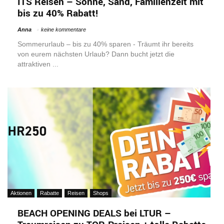
ITS Reisen – Sonne, Sand, Familienzeit mit
bis zu 40% Rabatt!
Anna
keine kommentare
Sommerurlaub – bis zu 40% sparen - Träumt ihr bereits
von eurem nächsten Urlaub? Dann bucht jetzt die
attraktiven ...
Aktionen
Rabatte
Reisen
Shops
BEACH OPENING DEALS bei LTUR –