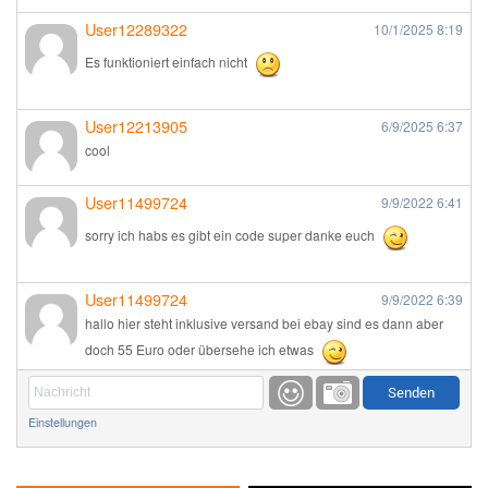
User12289322
10/1/2025
8:19
Es funktioniert einfach nicht
User12213905
6/9/2025
6:37
cool
User11499724
9/9/2022
6:41
sorry ich habs es gibt ein code super danke euch
User11499724
9/9/2022
6:39
hallo hier steht inklusive versand bei ebay sind es dann aber
doch 55 Euro oder übersehe ich etwas
Günni
9/1/2022
6:17
Einstellungen
Ich glaube du hast den Sinn eines Schnäppchenblogs noch
immer nicht verstanden?