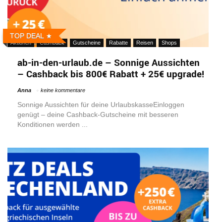
TOP DEAL
Aktionen
Cashback
Gutscheine
Rabatte
Reisen
Shops
ab-in-den-urlaub.de – Sonnige Aussichten
– Cashback bis 800€ Rabatt + 25€ upgrade!
Anna
keine kommentare
Sonnige Aussichten für deine UrlaubskasseEinloggen
genügt – deine Cashback-Gutscheine mit besseren
Konditionen werden ...