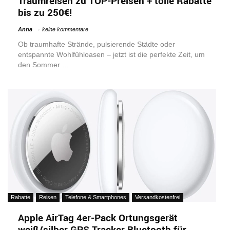
Traumreisen zu TOP-Preisen + tolle Rabatte
bis zu 250€!
Anna
keine kommentare
Ob traumhafte Strände, pulsierende Städte oder
entspannte Wohlfühloasen – jetzt ist die perfekte Zeit, um
den Sommer ...
Rabatte
Reisen
Telefone & Smartphones
Versandkostenfrei
Apple AirTag 4er-Pack Ortungsgerät
weiß/silber GPS Tracker Bluetooth für