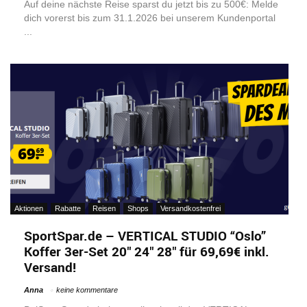
Auf deine nächste Reise sparst du jetzt bis zu 500€: Melde
dich vorerst bis zum 31.1.2026 bei unserem Kundenportal
...
Aktionen
Rabatte
Reisen
Shops
Versandkostenfrei
SportSpar.de – VERTICAL STUDIO “Oslo”
Koffer 3er-Set 20″ 24″ 28″ für 69,69€ inkl.
Versand!
Anna
keine kommentare