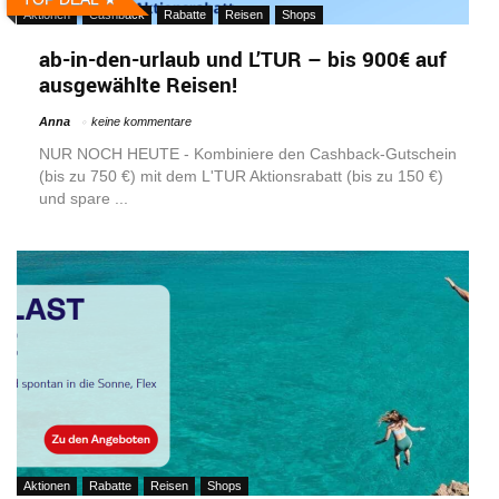
Aktionen
Cashback
Rabatte
Reisen
Shops
ab-in-den-urlaub und L’TUR – bis 900€ auf
ausgewählte Reisen!
Anna
keine kommentare
NUR NOCH HEUTE - Kombiniere den Cashback-Gutschein
(bis zu 750 €) mit dem L'TUR Aktionsrabatt (bis zu 150 €)
und spare ...
Aktionen
Rabatte
Reisen
Shops