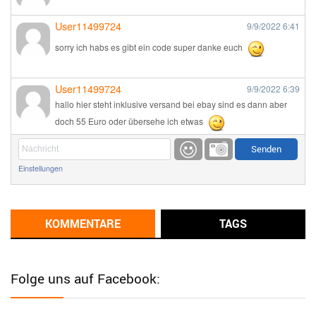
User11499724
9/9/2022
6:41
sorry ich habs es gibt ein code super danke euch
User11499724
9/9/2022
6:39
hallo hier steht inklusive versand bei ebay sind es dann aber
doch 55 Euro oder übersehe ich etwas
Günni
9/1/2022
6:17
Einstellungen
Ich glaube du hast den Sinn eines Schnäppchenblogs noch
immer nicht verstanden?
Günni
KOMMENTARE
TAGS
9/1/2022
6:16
Dann schau mal bitte auf das Datum
Die meisten Deals
sind Tagespreise!
Folge uns auf Facebook:
User11493041
8/31/2022
7:10
Wird hier für 98,99 angeboten, bei Klick auf "Zum Deal" sind es