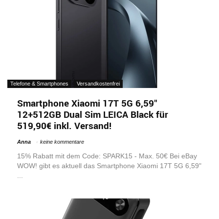
Telefone & Smartphones
Versandkostenfrei
Smartphone Xiaomi 17T 5G 6,59″
12+512GB Dual Sim LEICA Black für
519,90€ inkl. Versand!
Anna
keine kommentare
15% Rabatt mit dem Code: SPARK15 - Max. 50€ Bei eBay
WOW! gibt es aktuell das Smartphone Xiaomi 17T 5G 6,59"
...