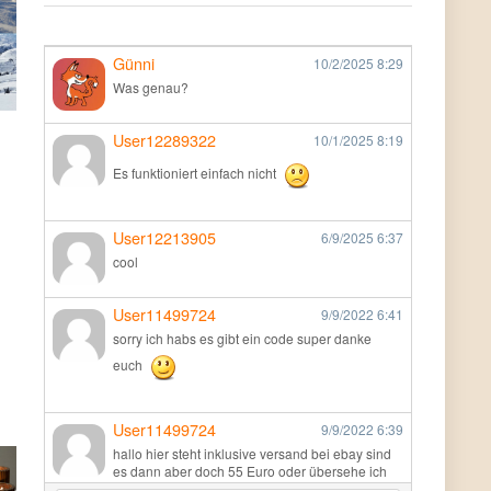
Günni
10/2/2025
8:29
Was genau?
User12289322
10/1/2025
8:19
Es funktioniert einfach nicht
User12213905
6/9/2025
6:37
cool
User11499724
9/9/2022
6:41
sorry ich habs es gibt ein code super danke
euch
User11499724
9/9/2022
6:39
hallo hier steht inklusive versand bei ebay sind
es dann aber doch 55 Euro oder übersehe ich