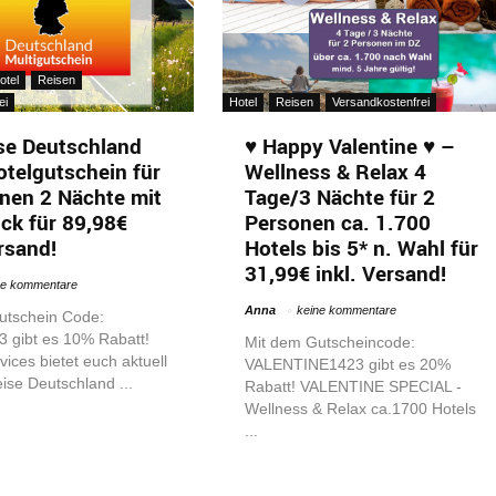
otel
Reisen
ei
Hotel
Reisen
Versandkostenfrei
se Deutschland
♥ Happy Valentine ♥ –
otelgutschein für
Wellness & Relax 4
nen 2 Nächte mit
Tage/3 Nächte für 2
ck für 89,98€
Personen ca. 1.700
ersand!
Hotels bis 5* n. Wahl für
31,99€ inkl. Versand!
ne kommentare
Anna
keine kommentare
utschein Code:
gibt es 10% Rabatt!
Mit dem Gutscheincode:
ices bietet euch aktuell
VALENTINE1423 gibt es 20%
ise Deutschland ...
Rabatt! VALENTINE SPECIAL -
Wellness & Relax ca.1700 Hotels
...