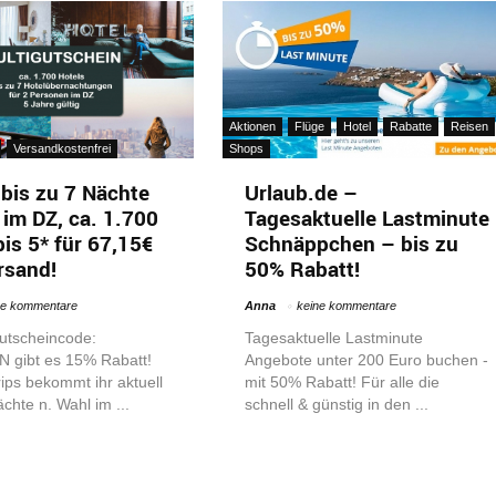
Aktionen
Flüge
Hotel
Rabatte
Reisen
Versandkostenfrei
Shops
bis zu 7 Nächte
Urlaub.de –
 im DZ, ca. 1.700
Tagesaktuelle Lastminute
bis 5* für 67,15€
Schnäppchen – bis zu
ersand!
50% Rabatt!
ne kommentare
Anna
keine kommentare
utscheincode:
Tagesaktuelle Lastminute
gibt es 15% Rabatt!
Angebote unter 200 Euro buchen -
rips bekommt ihr aktuell
mit 50% Rabatt! Für alle die
ächte n. Wahl im ...
schnell & günstig in den ...