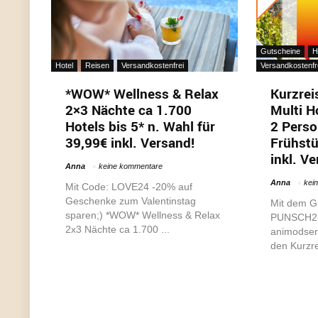
Gutscheine
H
Hotel
Reisen
Versandkostenfrei
Versandkostenfr
*WOW* Wellness & Relax
Kurzrei
2×3 Nächte ca 1.700
Multi H
Hotels bis 5* n. Wahl für
2 Perso
39,99€ inkl. Versand!
Frühstü
inkl. V
Anna
keine kommentare
Anna
kei
Mit Code: LOVE24 -20% auf
Geschenke zum Valentinstag
Mit dem G
sparen;) *WOW* Wellness & Relax
PUNSCH23 
2x3 Nächte ca 1.700 ...
animodserv
den Kurzre