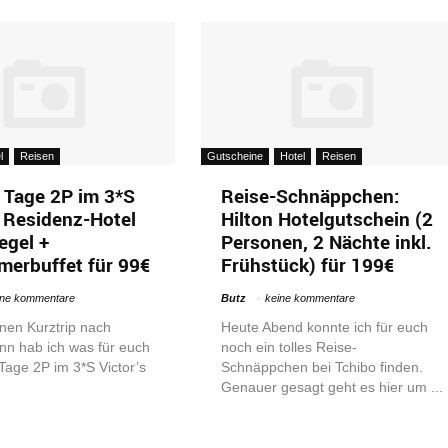
l
Reisen
Gutscheine
Hotel
Reisen
3 Tage 2P im 3*S
Reise-Schnäppchen:
s Residenz-Hotel
Hilton Hotelgutschein (2
egel +
Personen, 2 Nächte inkl.
erbuffet für 99€
Frühstück) für 199€
ine kommentare
Butz
keine kommentare
inen Kurztrip nach
Heute Abend konnte ich für euch
nn hab ich was für euch
noch ein tolles Reise-
 Tage 2P im 3*S Victor’s
Schnäppchen bei Tchibo finden.
Genauer gesagt geht es hier um ...