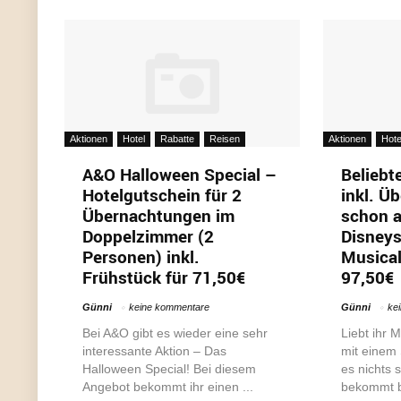
Aktionen
Hotel
Rabatte
Reisen
Aktionen
Hote
A&O Halloween Special –
Beliebt
Hotelgutschein für 2
inkl. Ü
Übernachtungen im
schon a
Doppelzimmer (2
Disney
Personen) inkl.
Musical
Frühstück für 71,50€
97,50€
Günni
keine kommentare
Günni
ke
Bei A&O gibt es wieder eine sehr
Liebt ihr 
interessante Aktion – Das
mit einem 
Halloween Special! Bei diesem
es nichts 
Angebot bekommt ihr einen ...
bekommt be