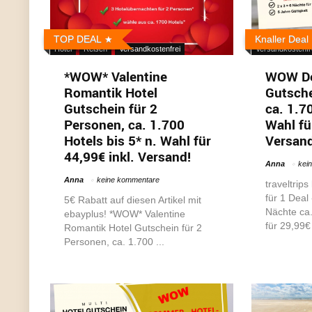
Gutscheine
H
TOP DEAL
Knaller Deal
Hotel
Reisen
Versandkostenfrei
Versandkostenfr
*WOW* Valentine
WOW De
Romantik Hotel
Gutsche
Gutschein für 2
ca. 1.7
Personen, ca. 1.700
Wahl fü
Hotels bis 5* n. Wahl für
Versand
44,99€ inkl. Versand!
Anna
kei
Anna
keine kommentare
traveltrips
für 1 Deal
5€ Rabatt auf diesen Artikel mit
Nächte ca.
ebayplus! *WOW* Valentine
für 29,99€ 
Romantik Hotel Gutschein für 2
Personen, ca. 1.700 ...