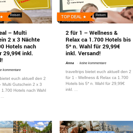
otel
Reisen
Gutscheine
Hotel
Reisen
TOP DEAL
ei
Versandkostenfrei
al – Multi
2 für 1 – Wellness &
in 2 x 3 Nächte
Relax ca 1.700 Hotels bis
00 Hotels nach
5* n. Wahl für 29,99€
r 29,99€ inkl.
inkl. Versand!
!
Anna
keine kommentare
ne kommentare
traveltrips bietet euch aktuell den 2
für 1 - Wellness & Relax ca 1.700
 bietet euch aktuell den 2
Hotels bis 5* n. Wahl für 29,99€
 - Multi Gutschein 2 x 3
inkl. ...
 1.700 Hotels nach Wahl
...