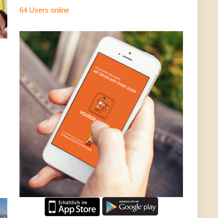
64 Users
online