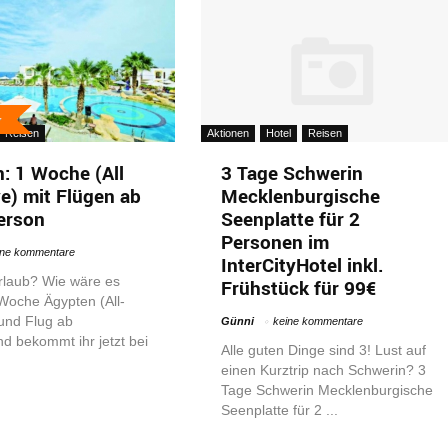
Reisen
Aktionen
Hotel
Reisen
: 1 Woche (All
3 Tage Schwerin
ve) mit Flügen ab
Mecklenburgische
erson
Seenplatte für 2
Personen im
ine kommentare
InterCityHotel inkl.
rlaub? Wie wäre es
Frühstück für 99€
 Woche Ägypten (All-
 und Flug ab
Günni
keine kommentare
d bekommt ihr jetzt bei
Alle guten Dinge sind 3! Lust auf
einen Kurztrip nach Schwerin? 3
Tage Schwerin Mecklenburgische
Seenplatte für 2 ...