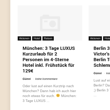
Aktionen
Hotel
Reisen
Aktionen
Hote
München: 3 Tage LUXUS
Berlin 
Kurzurlaub für 2
Victor’
Personen im 4-Sterne
Berlin T
Hotel inkl. Frühstück für
Schlemm
129€
Günni
ke
Günni
keine kommentare
Lust auf e
Berlin? Da
Oder lust auf einen Kurztrip nach
;) Berlin 3
München? Dann hab ich auch hier
...
noch etwas für euch.
München:
3 Tage LUXUS ...