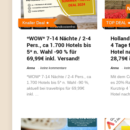
Knaller Deal
TOP DEAL
Hotel
Reisen
Versandkostenfrei
Hotel
Reisen
*WOW* 7-14 Nächte / 2-4
Holland 
Pers., ca 1.700 Hotels bis
4 Tage f
5* n. Wahl -90 % für
Hotel n
69,99€ inkl. Versand!
28,79€ 
Anna
keine kommentare
Anna
kei
*WOW* 7-14 Nächte / 2-4 Pers., ca
Mit dem C
1.700 Hotels bis 5* n. Wahl -90 %,
es 20% Rab
aktuell bei traveltrips für 69,99€
Kurztrip 4 
inkl. ...
Hotel nach