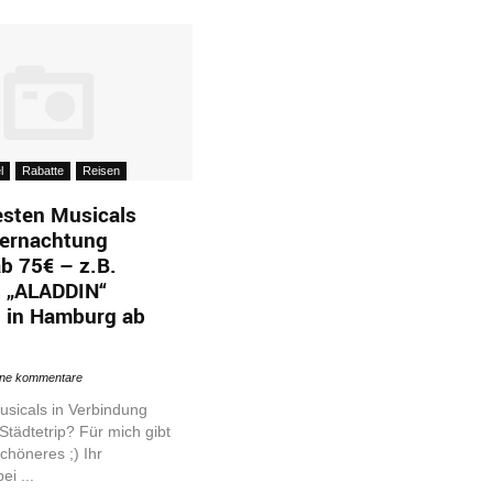
l
Rabatte
Reisen
esten Musicals
bernachtung
b 75€ – z.B.
s „ALADDIN“
 in Hamburg ab
ine kommentare
Musicals in Verbindung
Städtetrip? Für mich gibt
schöneres ;) Ihr
i ...