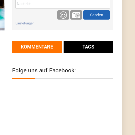
etwas
Günni
9/1/2022
6:17
Einstellungen
Ich glaube du hast den Sinn eines
Schnäppchenblogs noch immer nicht
verstanden?
KOMMENTARE
TAGS
Günni
9/1/2022
6:16
Dann schau mal bitte auf das Datum
Die
meisten Deals sind Tagespreise!
Folge uns auf Facebook:
User11493041
8/31/2022
7:10
Wird hier für 98,99 angeboten, bei Klick auf "Zum
Deal" sind es dann 140 Euro, das ist doch
Betrug am Kunden
Günni
7/30/2022
5:32
Wieso beschiss? Wir sind ein Schnäppchenblog
der "nur" auf Deals hinweist, wir selbst verkaufen
das Produkt nicht. Zudem ist das was du suchst
schon 2 Jahre her.