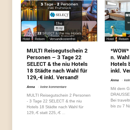
Hotel
Reisen
Versandkostenfrei
Hotel
Reisen
MULTI Reisegutschein 2
*WOW* 
Personen – 3 Tage 22
n. Wahl
SELECT & the niu Hotels
Hotels 
18 Städte nach Wahl für
inkl. V
129,-€ inkl. Versand!
Anna
kei
Anna
keine kommentare
Mit dem G
DRAUSSEN 
MULTI Reisegutschein 2 Personen
Bei travelt
- 3 Tage 22 SELECT & the niu
bis zu 7 N
Hotels 18 Städte nach Wahl für
129,-€ statt 225,-€ ...