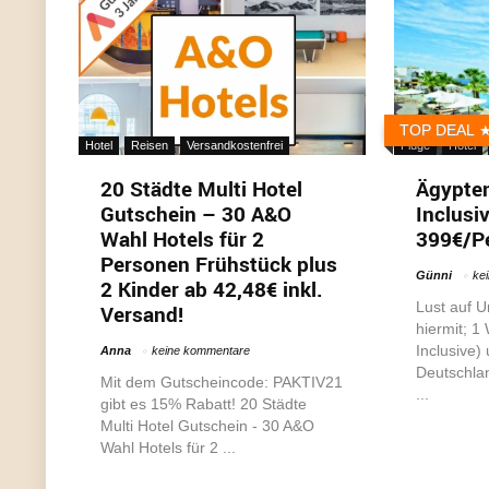
TOP DEAL
Hotel
Reisen
Versandkostenfrei
Flüge
Hotel
20 Städte Multi Hotel
Ägypten
Gutschein – 30 A&O
Inclusi
Wahl Hotels für 2
399€/P
Personen Frühstück plus
Günni
ke
2 Kinder ab 42,48€ inkl.
Lust auf U
Versand!
hiermit; 1
Inclusive)
Anna
keine kommentare
Deutschlan
Mit dem Gutscheincode: PAKTIV21
...
gibt es 15% Rabatt! 20 Städte
Multi Hotel Gutschein - 30 A&O
Wahl Hotels für 2 ...