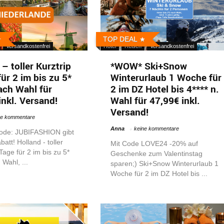
TOP DEAL
Versandkostenfrei
Hotel
Reisen
Versandkostenfrei
– toller Kurztrip
*WOW* Ski+Snow
ür 2 im bis zu 5*
Winterurlaub 1 Woche für
ach Wahl für
2 im DZ Hotel bis 4**** n.
inkl. Versand!
Wahl für 47,99€ inkl.
Versand!
ne kommentare
Anna
keine kommentare
ode: JUBIFASHION gibt
att! Holland - toller
Mit Code LOVE24 -20% auf
Tage für 2 im bis zu 5*
Geschenke zum Valentinstag
 Wahl, ...
sparen;) Ski+Snow Winterurlaub 1
Woche für 2 im DZ Hotel bis ...