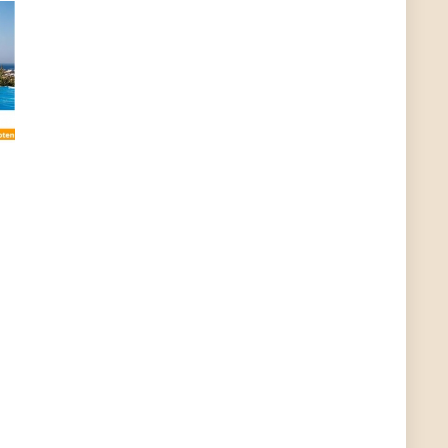
User11448863
7/13/2022
3:39
von welchem Panel sprichst du?
User11448767
7/13/2022
1:15
... das Panel hat eine durchsichtige Folie - muss
diese weg??
Günni
7/11/2022
5:43
Du hast eine Mail
Günni
7/11/2022
5:40
Ich schreib dir mal zurück!
Günni
7/11/2022
5:40
Jo habs gefunden!
ALIENWESEN
7/11/2022
5:40
alternativ Email senden an admin@yourdealz.de