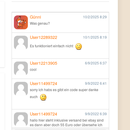
Günni
10/2/2025
8:29
Was genau?
User12289322
10/1/2025
8:19
Es funktioniert einfach nicht
User12213905
6/9/2025
6:37
cool
User11499724
9/9/2022
6:41
sorry ich habs es gibt ein code super danke
euch
User11499724
9/9/2022
6:39
hallo hier steht inklusive versand bei ebay sind
es dann aber doch 55 Euro oder übersehe ich