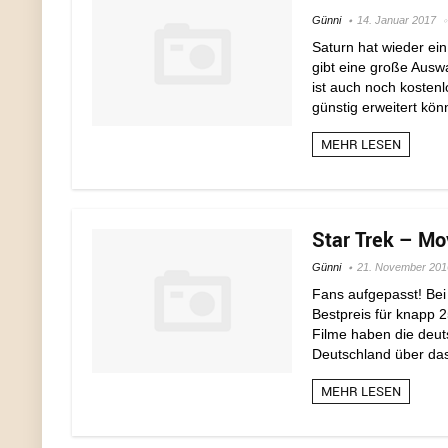
Günni
14. Januar 2017
Saturn hat wieder ein
gibt eine große Auswa
ist auch noch kostenl
günstig erweitert könn
MEHR LESEN
Star Trek – Mov
Günni
21. November 201
Fans aufgepasst! Bei 
Bestpreis für knapp
Filme haben die deut
Deutschland über das d
MEHR LESEN