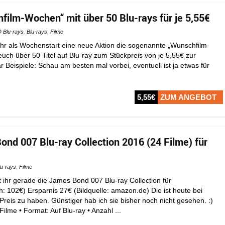
film-Wochen“ mit über 50 Blu-rays für je 5,55€
 Blu-rays
,
Blu-rays
,
Filme
hr als Wochenstart eine neue Aktion die sogenannte „Wunschfilm-
uch über 50 Titel auf Blu-ray zum Stückpreis von je 5,55€ zur
r Beispiele: Schau am besten mal vorbei, eventuell ist ja etwas für
5,55€
ZUM ANGEBOT
nd 007 Blu-ray Collection 2016 (24 Filme) für
lu-rays
,
Filme
hr gerade die James Bond 007 Blu-ray Collection für
h: 102€) Ersparnis 27€ (Bildquelle: amazon.de) Die ist heute bei
reis zu haben. Günstiger hab ich sie bisher noch nicht gesehen. :)
Filme • Format: Auf Blu-ray • Anzahl ...