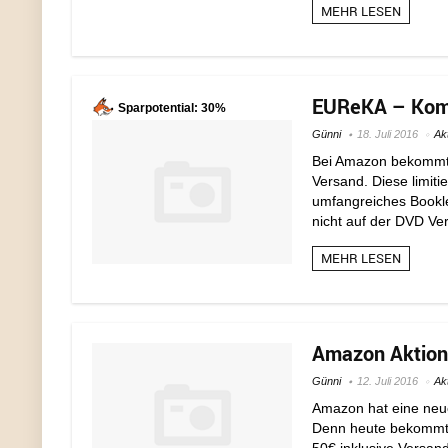
MEHR LESEN
EUReKA – Kompl
Sparpotential: 30%
Günni
18. Juli 2016
Ak
Bei Amazon bekommt i
Versand. Diese limitie
umfangreiches Bookle
nicht auf der DVD Vers
MEHR LESEN
Amazon Aktion:
Günni
12. Juli 2016
Ak
Amazon hat eine neue 
Denn heute bekommt i