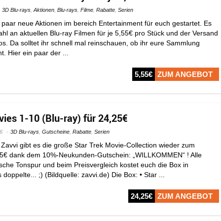
3D Blu-rays
,
Aktionen
,
Blu-rays
,
Filme
,
Rabatte
,
Serien
 paar neue Aktionen im bereich Entertainment für euch gestartet. Es
hl an aktuellen Blu-ray Filmen für je 5,55€ pro Stück und der Versand
os. Da solltet ihr schnell mal reinschauen, ob ihr eure Sammlung
t. Hier ein paar der ...
5,55€
ZUM ANGEBOT
ies 1-10 (Blu-ray) für 24,25€
6
3D Blu-rays
,
Gutscheine
,
Rabatte
,
Serien
Zavvi gibt es die große Star Trek Movie-Collection wieder zum
 25€ dank dem 10%-Neukunden-Gutschein: „WILLKOMMEN“ ! Alle
sche Tonspur und beim Preisvergleich kostet euch die Box in
oppelte... ;) (Bildquelle: zavvi.de) Die Box: • Star ...
24,25€
ZUM ANGEBOT