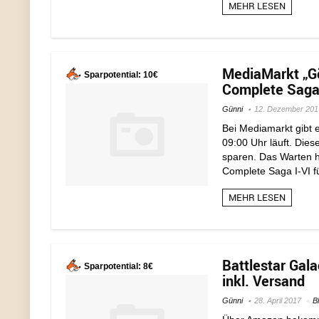
MEHR LESEN
MediaMarkt „Gö
Sparpotential: 10€
Complete Saga I
Günni
12. Dezember 201
Bei Mediamarkt gibt 
09:00 Uhr läuft. Die
sparen. Das Warten h
Complete Saga I-VI fü
MEHR LESEN
Battlestar Gala
Sparpotential: 8€
inkl. Versand
Günni
28. April 2017
B