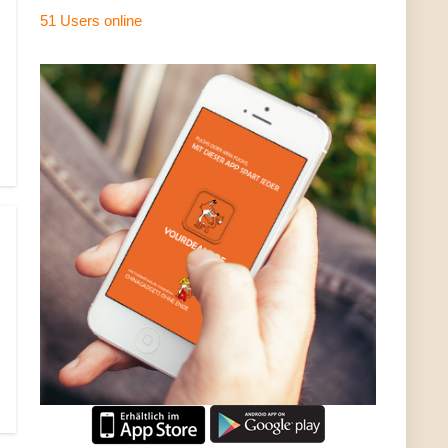
51 Users
online