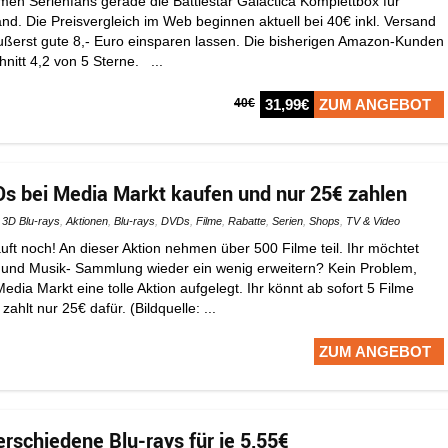
 Serienfans gerade die Battlestar Galactica Komplettbox für
and. Die Preisvergleich im Web beginnen aktuell bei 40€ inkl. Versand
äußerst gute 8,- Euro einsparen lassen. Die bisherigen Amazon-Kunden
nitt 4,2 von 5 Sterne. ...
40€
31,99€
ZUM ANGEBOT
Ds bei Media Markt kaufen und nur 25€ zahlen
3D Blu-rays
,
Aktionen
,
Blu-rays
,
DVDs
,
Filme
,
Rabatte
,
Serien
,
Shops
,
TV & Video
äuft noch! An dieser Aktion nehmen über 500 Filme teil. Ihr möchtet
 und Musik- Sammlung wieder ein wenig erweitern? Kein Problem,
dia Markt eine tolle Aktion aufgelegt. Ihr könnt ab sofort 5 Filme
hlt nur 25€ dafür. (Bildquelle: ...
ZUM ANGEBOT
erschiedene Blu-rays für je 5,55€