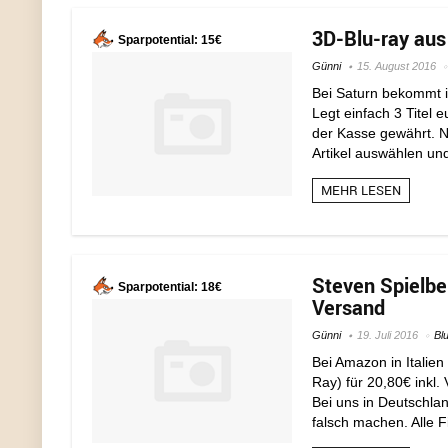
3D-Blu-ray aus 
Sparpotential: 15€
Günni
15. August 2016
Bei Saturn bekommt ih
Legt einfach 3 Titel 
der Kasse gewährt. No
Artikel auswählen und
MEHR LESEN
Steven Spielber
Sparpotential: 18€
Versand
Günni
19. Juli 2016
Bl
Bei Amazon in Italien
Ray) für 20,80€ inkl.
Bei uns in Deutschlan
falsch machen. Alle F