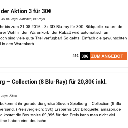
der Aktion 3 für 30€
3D Blu-rays
,
Aktionen
,
Blu-rays
r bis zum 21.08.2016 - 3x 3D-Blu-ray für 30€. Bildquelle: saturn.de
eurer Wahl in den Warenkorb, der Rabatt wird automatisch an
ch sind viele gute Titel verfügbar! So gehts: Einfach die gewünschten
 in den Warenkorb ...
45€
30€
ZUM ANGEBOT
g – Collection (8 Blu-Ray) für 20,80€ inkl.
u-rays
,
Filme
 bekommt ihr gerade die große Steven Spielberg – Collection (8 Blu-
 Versand. (Preisvergleich: 39€) Ersparnis 18€ Bildquelle: amazon.de
d kostet die Box stolze 69,99€ für den Preis kann man nicht viel
ilme haben eine deutsche ...