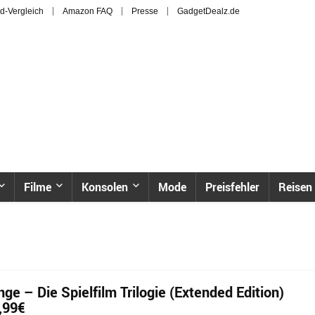
d-Vergleich
Amazon FAQ
Presse
GadgetDealz.de
Filme
Konsolen
Mode
Preisfehler
Reisen
nge – Die Spielfilm Trilogie (Extended Edition)
9,99€