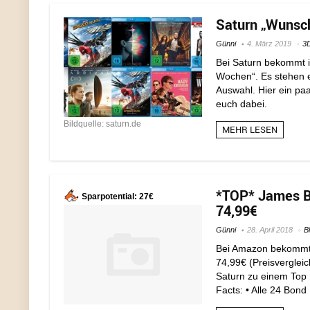
Saturn „Wunsch
Günni
4. März 2019
3D
Bei Saturn bekommt i
Wochen“. Es stehen e
Auswahl. Hier ein paa
euch dabei.
Bildquelle: saturn.de
MEHR LESEN
*TOP* James Bo
Sparpotential: 27€
74,99€
Günni
28. April 2018
B
Bei Amazon bekommt i
74,99€ (Preisvergleic
Saturn zu einem Top P
Facts: • Alle 24 Bond 