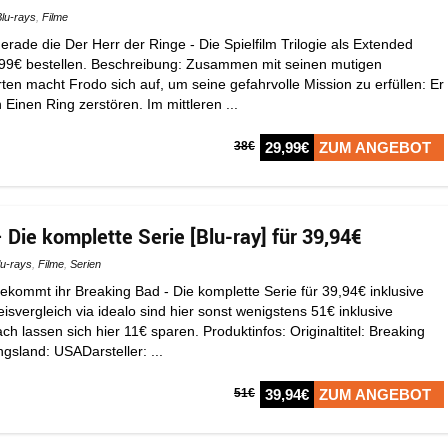
Blu-rays
,
Filme
gerade die Der Herr der Ringe - Die Spielfilm Trilogie als Extended
,99€ bestellen. Beschreibung: Zusammen mit seinen mutigen
en macht Frodo sich auf, um seine gefahrvolle Mission zu erfüllen: Er
inen Ring zerstören. Im mittleren ...
38€
29,99€
ZUM ANGEBOT
Die komplette Serie [Blu-ray] für 39,94€
lu-rays
,
Filme
,
Serien
ekommt ihr Breaking Bad - Die komplette Serie für 39,94€ inklusive
isvergleich via idealo sind hier sonst wenigstens 51€ inklusive
ch lassen sich hier 11€ sparen. Produktinfos: Originaltitel: Breaking
gsland: USADarsteller: ...
51€
39,94€
ZUM ANGEBOT