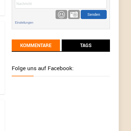
etwas
Günni
9/1/2022
6:17
Einstellungen
Ich glaube du hast den Sinn eines
Schnäppchenblogs noch immer nicht
verstanden?
KOMMENTARE
TAGS
Günni
9/1/2022
6:16
Dann schau mal bitte auf das Datum
Die
meisten Deals sind Tagespreise!
Folge uns auf Facebook:
User11493041
8/31/2022
7:10
Wird hier für 98,99 angeboten, bei Klick auf "Zum
Deal" sind es dann 140 Euro, das ist doch
Betrug am Kunden
Günni
7/30/2022
5:32
Wieso beschiss? Wir sind ein Schnäppchenblog
der "nur" auf Deals hinweist, wir selbst verkaufen
das Produkt nicht. Zudem ist das was du suchst
schon 2 Jahre her.