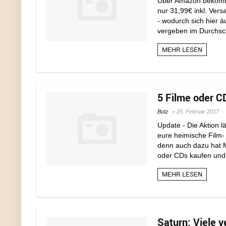
Über Amazon bekommen
nur 31,99€ inkl. Vers
- wodurch sich hier 
vergeben im Durchsch
MEHR LESEN
5 Filme oder C
Butz
25. Februar 2017
Update - Die Aktion l
eure heimische Film-
denn auch dazu hat Me
oder CDs kaufen und za
MEHR LESEN
Saturn: Viele v