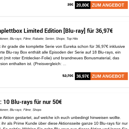
39€
20,80€
ZUM ANGEBOT
ettbox Limited Edition [Blu-ray] für 36,97€
tionen
,
Blu-rays
,
Filme
,
Rabatte
,
Serien
,
Shops
,
Top Hits
hr grade die komplette Serie von Eureka schon für 36,97€ inklusive
rte Blu-ray Box enthält alle Episoden der Serie auf 18 Blu-rays, ein
t (mit roter Entdecker-Folie) und brandneues Bonusmaterial, das
ion enthalten ist. (Preisvergleich: ...
52,70€
36,97€
ZUM ANGEBOT
 10 Blu-rays für nur 50€
tionen
,
Blu-rays
,
Filme
,
Shops
Aktion gestartet, auf welche ich euch unbedingt hinweisen wollte.
hr als Prime Kunde über diese Aktionsseite ganze 10 Blu-rays für nur