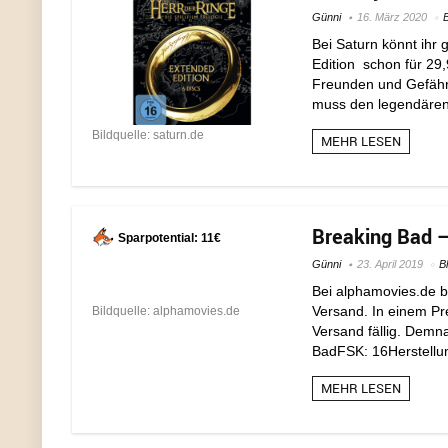
Günni
16. März 2020
Bei Saturn könnt ihr 
Edition schon für 29
Freunden und Gefährt
muss den legendären E
Bildquelle: saturn.de
MEHR LESEN
Breaking Bad – 
Sparpotential: 11€
Günni
23. April 2019
B
Bei alphamovies.de b
Versand. In einem Pre
Bildquelle: alphamovies.de
Versand fällig. Demna
BadFSK: 16Herstellun
MEHR LESEN