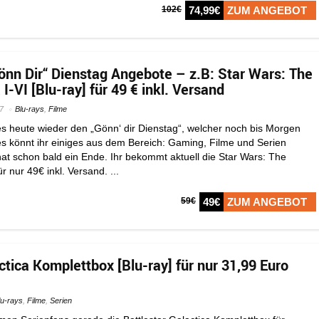
102€
74,99€
ZUM ANGEBOT
nn Dir“ Dienstag Angebote – z.B: Star Wars: The
-VI [Blu-ray] für 49 € inkl. Versand
7
Blu-rays
,
Filme
es heute wieder den „Gönn‘ dir Dienstag“, welcher noch bis Morgen
ses könnt ihr einiges aus dem Bereich: Gaming, Filme und Serien
at schon bald ein Ende. Ihr bekommt aktuell die Star Wars: The
r nur 49€ inkl. Versand. ...
59€
49€
ZUM ANGEBOT
ctica Komplettbox [Blu-ray] für nur 31,99 Euro
lu-rays
,
Filme
,
Serien