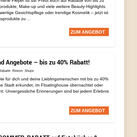
rie Pieper ist da! Freut euch auf Rabatte von bis zu
rodukte, Make-up und viele weitere Beauty-Highlights.
rtige Gesichtspflege oder trendige Kosmetik – jetzt ist
gsprodukte zu ...
ZUM ANGEBOT
d Angebote – bis zu 40% Rabatt!
Rabatte
,
Reisen
,
Shops
te für dich und deine Lieblingsmenschen mit bis zu 40%
e Stadt erkundet, im Floatinghouse übernachtet oder
t: Unvergessliche Erinnerungen sind bei jedem Erlebnis
ZUM ANGEBOT