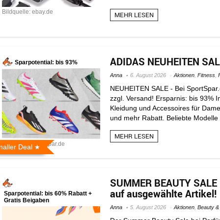
Bildquelle: ebay.de
MEHR LESEN
ADIDAS NEUHEITEN SALE 
Sparpotential: bis 93%
Anna
6. August 2026
Aktionen
,
Fitness
,
NEUHEITEN SALE - Bei SportSpar.d
zzgl. Versand! Ersparnis: bis 93% 
Kleidung und Accessoires für Damen
und mehr Rabatt. Beliebte Modelle w
MEHR LESEN
Bildquelle: sportspar.de
naller Deal
SUMMER BEAUTY SALE bei
auf ausgewählte Artikel!
Sparpotential: bis 60% Rabatt +
Gratis Beigaben
Anna
5. August 2026
Aktionen
,
Beauty &