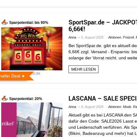
SportSpar.de – JACKPOT 
Sparpotential: bis 90%
6,66€!
Anna
5. August 2026
Aktionen
,
Freizeit
,
Bei SportSpar.de. gibt es aktuell de
6,66€ zzgl. Versand - Ersparnis: b
solange der Vorrat reicht. und weite
MEHR LESEN
Bildquelle: sportspar.de
naller Deal
LASCANA – SALE SPECIAL
Sparpotential: 20%
Anna
4. August 2026
Aktionen
,
Mode
,
Ra
Aktuell gibt es bei LASCANA den S
dafür den Code: SALE2026 Lasst eu
und Leidenschaft verführen. Als S
(Bikini, Badeanzug und mehr) hat 