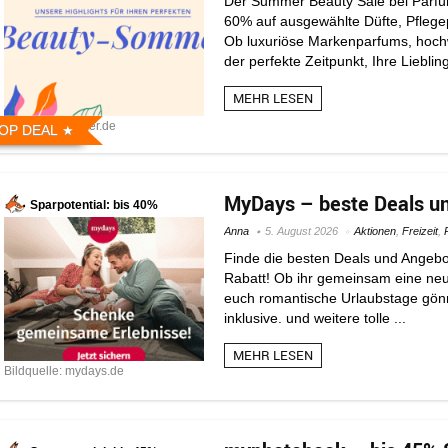
Der Summer Beauty Sale bei Parfüme
60% auf ausgewählte Düfte, Pflegep
Ob luxuriöse Markenparfums, hochwe
der perfekte Zeitpunkt, Ihre Lieblin
MEHR LESEN
Bildquelle: pieper.de
OP DEAL
MyDays – beste Deals un
Sparpotential: bis 40%
Anna
5. August 2026
Aktionen
,
Freizeit
,
Finde die besten Deals und Angebo
Rabatt! Ob ihr gemeinsam eine neu
euch romantische Urlaubstage gönn
inklusive. und weitere tolle ...
MEHR LESEN
Bildquelle: mydays.de