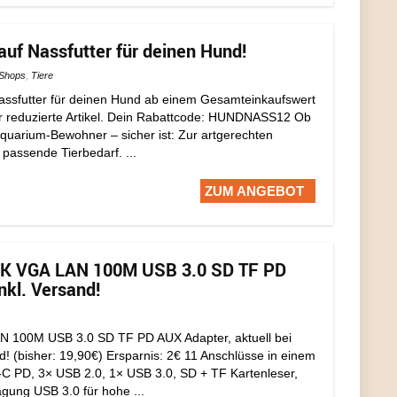
uf Nassfutter für deinen Hund!
Shops
,
Tiere
assfutter für deinen Hund ab einem Gesamteinkaufswert
für reduzierte Artikel. Dein Rabattcode: HUNDNASS12 Ob
 Aquarium-Bewohner – sicher ist: Zur artgerechten
 passende Tierbedarf. ...
ZUM ANGEBOT
4K VGA LAN 100M USB 3.0 SD TF PD
nkl. Versand!
 100M USB 3.0 SD TF PD AUX Adapter, aktuell bei
! (bisher: 19,90€) Ersparnis: 2€ 11 Anschlüsse in einem
 PD, 3× USB 2.0, 1× USB 3.0, SD + TF Kartenleser,
gung USB 3.0 für hohe ...