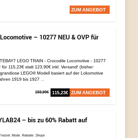
ZUM ANGEBOT
 Locomotive – 10277 NEU & OVP für
TEBAY7 LEGO TRAIN - Crocodile Locomotive - 10277
ür 115,23€ statt 123,90€ inkl. Versand! (bisher:
 grandiose LEGO® Modell basiert auf der Lokomotive
Jahren 1919 bis 1927 ...
159,99€
115,23€
ZUM ANGEBOT
AB24 – bis zu 60% Rabatt auf
Freizeit
,
Mode
,
Rabatte
,
Shops