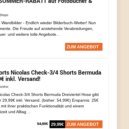
 SOMMER-RABATT auf Fotobücher &
Shops
 Wandbilder - Endlich wieder Bilderbuch-Wetter! Nun
omente. Die Freude auf anstehende Verabredungen,
er. und weitere tolle Angebote...
ZUM ANGEBOT
orts Nicolas Check-3/4 Shorts Bermuda
9€ inkl. Versand!
enfrei
icolas Check-3/4 Shorts Bermuda Dreiviertel Hose gibt
9,99€ inkl. Versand. (bisher: 54,99€) Ersparnis: 25€
it ihrer praktischen Funktionalität und einem
eit und Alltag ...
54,99€
29,99€
ZUM ANGEBOT