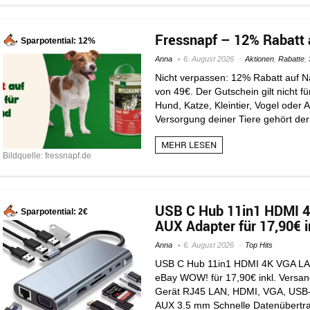
Fressnapf – 12% Rabatt a
Sparpotential: 12%
Anna
6. August 2026
Aktionen
,
Rabatte
,
Nicht verpassen: 12% Rabatt auf N
von 49€. Der Gutschein gilt nicht 
Hund, Katze, Kleintier, Vogel oder
Versorgung deiner Tiere gehört der
MEHR LESEN
Bildquelle: fressnapf.de
USB C Hub 11in1 HDMI 
Sparpotential: 2€
AUX Adapter für 17,90€ i
Anna
6. August 2026
Top Hits
USB C Hub 11in1 HDMI 4K VGA LAN
eBay WOW! für 17,90€ inkl. Versand
Gerät RJ45 LAN, HDMI, VGA, USB-C
AUX 3.5 mm Schnelle Datenübertra