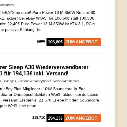
kostenfrei
EBAY3 be quiet! Pure Power 13 M 850W Netzteil 80
.1, aktuell bei eBay WOW! für 106,60€ statt 109,90€
arnis: 22,40€ Pure Power 13 M 850W ist ATX 3.1, PCIe
mi-passive Kühlung. Es ...
129€
106,60€
ZUM ANGEBOT
örer Sleep A30 Wiederverwendbarer
 für 194,13€ inkl. Versand!
o
,
Sonstiges
,
Telefone & Smartphones
,
Versandkostenfrei
eBay Plus-Mitglieder -10%! Soundcore In-Ear
barer Ohrstöpsel Schlafen Weiß, aktuell bei deltatecc-
l. Versand! Ersparnis: 21,57€ Erlebe mit den Soundcore
gant Weiß eine neue ...
215,71€
194,13€
ZUM ANGEBOT