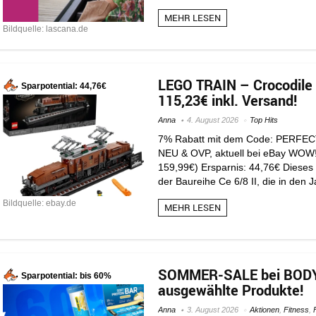
MEHR LESEN
Bildquelle: lascana.de
LEGO TRAIN – Crocodile
Sparpotential: 44,76€
115,23€ inkl. Versand!
Anna
4. August 2026
Top Hits
7% Rabatt mit dem Code: PERFEC
NEU & OVP, aktuell bei eBay WOW! f
159,99€) Ersparnis: 44,76€ Dieses
der Baureihe Ce 6/8 II, die in den 
Bildquelle: ebay.de
MEHR LESEN
SOMMER-SALE bei BODYL
Sparpotential: bis 60%
ausgewählte Produkte!
Anna
3. August 2026
Aktionen
,
Fitness
,