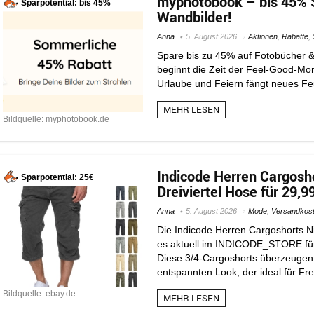
myphotobook – bis 45%
Sparpotential: bis 45%
Wandbilder!
Anna
5. August 2026
Aktionen
,
Rabatte
,
Spare bis zu 45% auf Fotobücher &
beginnt die Zeit der Feel-Good-M
Urlaube und Feiern fängt neues Feu
MEHR LESEN
Bildquelle: myphotobook.de
Indicode Herren Cargosh
Sparpotential: 25€
Dreiviertel Hose für 29,9
Anna
5. August 2026
Mode
,
Versandkost
Die Indicode Herren Cargoshorts N
es aktuell im INDICODE_STORE für 2
Diese 3/4-Cargoshorts überzeugen m
entspannten Look, der ideal für Freiz
Bildquelle: ebay.de
MEHR LESEN