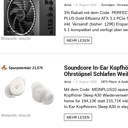
Anna
6. August 2026
Sonstiges
,
Versand
3% Rabatt mit dem Code: PERFECT
PLUS Gold Effizienz ATX 3.1 PCIe 5
inkl. Versand! (bisher: 129€) Ersp
5.1-kompatibel und verfügt über se
Bildquelle: ebay.de
MEHR LESEN
Soundcore In-Ear Kopfh
Sparpotential: 21,57€
Ohrstöpsel Schlafen Weiß
Anna
6. August 2026
MP3-Player & Audi
Mit dem Code: MEINPLUS10 sparen 
Kopfhörer Sleep A30 Wiederverwend
home für 194,13€ statt 215,71€ ink
In-Ear Kopfhörern Sleep A30 in ele
Bildquelle: ebay.de
MEHR LESEN