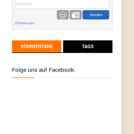
etwas
Günni
9/1/2022
6:17
Einstellungen
Ich glaube du hast den Sinn eines
Schnäppchenblogs noch immer nicht
verstanden?
KOMMENTARE
TAGS
Günni
9/1/2022
6:16
Dann schau mal bitte auf das Datum
Die
meisten Deals sind Tagespreise!
Folge uns auf Facebook:
User11493041
8/31/2022
7:10
Wird hier für 98,99 angeboten, bei Klick auf "Zum
Deal" sind es dann 140 Euro, das ist doch
Betrug am Kunden
Günni
7/30/2022
5:32
Wieso beschiss? Wir sind ein Schnäppchenblog
der "nur" auf Deals hinweist, wir selbst verkaufen
das Produkt nicht. Zudem ist das was du suchst
schon 2 Jahre her.