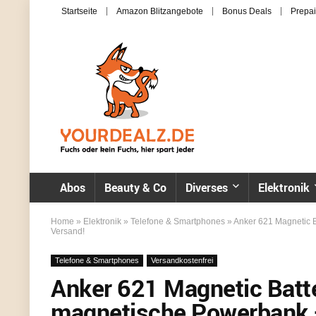
Startseite
Amazon Blitzangebote
Bonus Deals
Prepai
Abos
Beauty & Co
Diverses
Elektronik
Home
»
Elektronik
»
Telefone & Smartphones
»
Anker 621 Magnetic 
Versand!
Telefone & Smartphones
Versandkostenfrei
Anker 621 Magnetic Bat
magnetische Powerbank –