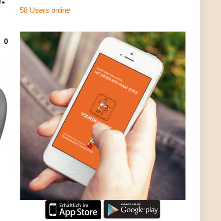
58 Users
online
0