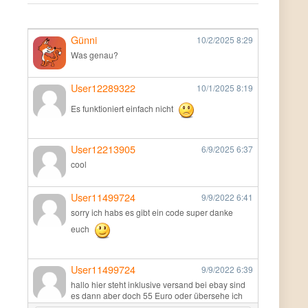
Günni
10/2/2025
8:29
Was genau?
User12289322
10/1/2025
8:19
Es funktioniert einfach nicht
User12213905
6/9/2025
6:37
cool
User11499724
9/9/2022
6:41
sorry ich habs es gibt ein code super danke
euch
User11499724
9/9/2022
6:39
hallo hier steht inklusive versand bei ebay sind
es dann aber doch 55 Euro oder übersehe ich