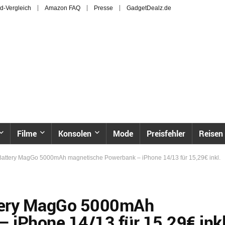
d-Vergleich
Amazon FAQ
Presse
GadgetDealz.de
Filme
Konsolen
Mode
Preisfehler
Reisen
Battery MagGo 5000mAh magnetische Powerbank – iPhone 14/13 für 15,29€ inkl.
tery MagGo 5000mAh
 iPhone 14/13 für 15,29€ inkl