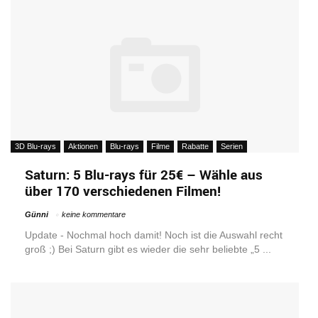
3D Blu-rays
Aktionen
Blu-rays
Filme
Rabatte
Serien
Saturn: 5 Blu-rays für 25€ – Wähle aus
über 170 verschiedenen Filmen!
Günni
keine kommentare
Update - Nochmal hoch damit! Noch ist die Auswahl recht
groß ;) Bei Saturn gibt es wieder die sehr beliebte „5 ...