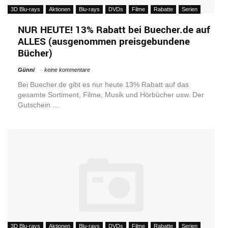
3D Blu-rays
Aktionen
Blu-rays
DVDs
Filme
Rabatte
Serien
NUR HEUTE! 13% Rabatt bei Buecher.de auf
ALLES (ausgenommen preisgebundene
Bücher)
Günni
keine kommentare
Bei Buecher.de gibt es nur heute 13% Rabatt auf das
gesamte Sortiment, Filme, Musik und Hörbücher usw. Der
Gutschein ...
3D Blu-rays
Aktionen
Blu-rays
DVDs
Filme
Rabatte
Serien