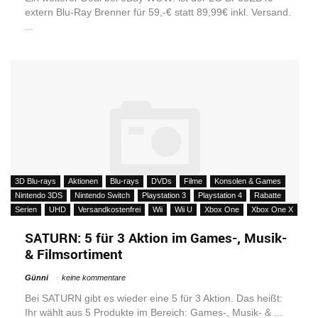
extern Blu-Ray Brenner für 59,-€ statt 89,99€ inkl. Versand.
...
3D Blu-rays
Aktionen
Blu-rays
DVDs
Filme
Konsolen & Games
Nintendo 3DS
Nintendo Switch
Playstation 3
Playstation 4
Rabatte
Serien
UHD
Versandkostenfrei
Wii
Wii U
Xbox One
Xbox One X
SATURN: 5 für 3 Aktion im Games-, Musik-
& Filmsortiment
Günni
keine kommentare
Bei SATURN gibt es wieder eine 5 für 3 Aktion. Das heißt:
Ihr wählt aus 5 Produkte im Bereich: Games-, Musik- & ...