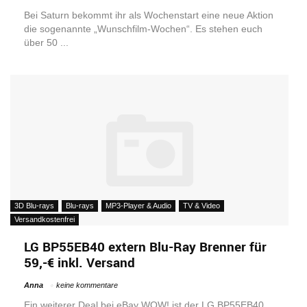
Bei Saturn bekommt ihr als Wochenstart eine neue Aktion
die sogenannte „Wunschfilm-Wochen“. Es stehen euch
über 50 ...
3D Blu-rays
Blu-rays
MP3-Player & Audio
TV & Video
Versandkostenfrei
LG BP55EB40 extern Blu-Ray Brenner für
59,-€ inkl. Versand
Anna
keine kommentare
Ein weiterer Deal bei eBay WOW! ist der LG BP55EB40