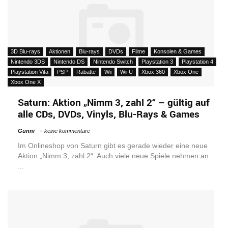
3D Blu-rays
Aktionen
Blu-rays
DVDs
Filme
Konsolen & Games
Nintendo 3DS
Nintendo DS
Nintendo Switch
Playstation 3
Playstation 4
Playstation Vita
PSP
Rabatte
Wii
Wii U
Xbox 360
Xbox One
Xbox One X
Saturn: Aktion „Nimm 3, zahl 2“ – gültig auf
alle CDs, DVDs, Vinyls, Blu-Rays & Games
Günni
keine kommentare
Im Onlineshop von Saturn gibt es gerade wieder eine neue
Aktion „Nimm 3, zahl 2“. Auch viele neue Spiele nehmen an
...