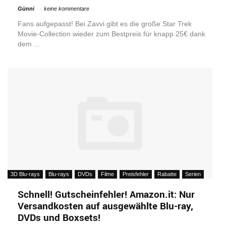
Günni
keine kommentare
Fans aufgepasst! Bei Zavvi gibt es die große Star Trek
Movie-Collection wieder zum Bestpreis für knapp 25€ dank
dem ...
3D Blu-rays
Blu-rays
DVDs
Filme
Preisfehler
Rabatte
Serien
Schnell! Gutscheinfehler! Amazon.it: Nur
Versandkosten auf ausgewählte Blu-ray,
DVDs und Boxsets!