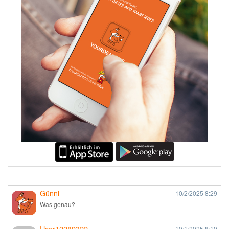
Günni
10/2/2025
8:29
Was genau?
User12289322
10/1/2025
8:19