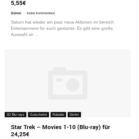
5,55€
Günni
keine kommentare
Saturn hat wieder ein paar neue Aktionen im bereich
Entertainment für euch gestartet. Es gibt eine große
Auswahl an ...
3D Blu-rays
Gutscheine
Rabatte
Serien
Star Trek – Movies 1-10 (Blu-ray) für
24,25€