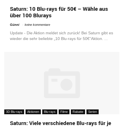
Saturn: 10 Blu-rays für 50€ – Wähle aus
über 100 Blurays
Günni
keine kommentare
Update - Die Aktion meldet sich zurück! Bei Saturn gibt es
wieder die sehr beliebte „10 Blu-rays für 50€“Aktion. ...
3D Blu-rays
Aktionen
Blu-rays
Filme
Rabatte
Serien
Saturn: Viele verschiedene Blu-rays für je