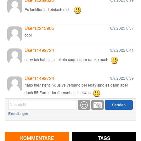
Es funktioniert einfach nicht
User12213905
6/9/2025
6:37
cool
User11499724
9/9/2022
6:41
sorry ich habs es gibt ein code super danke euch
User11499724
9/9/2022
6:39
hallo hier steht inklusive versand bei ebay sind es dann aber
doch 55 Euro oder übersehe ich etwas
Günni
9/1/2022
6:17
Einstellungen
Ich glaube du hast den Sinn eines Schnäppchenblogs noch
immer nicht verstanden?
Günni
KOMMENTARE
TAGS
9/1/2022
6:16