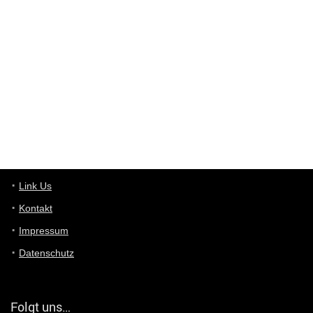
Wieso beschiss? Wir sind ein Schnäppchenblog der "nur" auf
Deals hinweist, wir selbst verkaufen das Produkt nicht. Zudem
ist das was du suchst schon 2 Jahre her.
User11448863
7/13/2022
3:39
von welchem Panel sprichst du?
User11448767
7/13/2022
1:15
... das Panel hat eine durchsichtige Folie - muss diese weg??
Günni
7/11/2022
5:43
Du hast eine Mail
Link Us
Kontakt
Günni
7/11/2022
5:40
Impressum
Ich schreib dir mal zurück!
Datenschutz
Günni
7/11/2022
5:40
Jo habs gefunden!
Folgt uns…