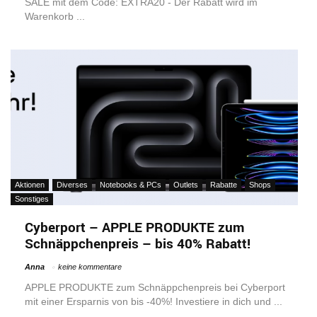
SALE mit dem Code: EXTRA20 - Der Rabatt wird im
Warenkorb ...
Aktionen
Diverses
Notebooks & PCs
Outlets
Rabatte
Shops
Sonstiges
Cyberport – APPLE PRODUKTE zum
Schnäppchenpreis – bis 40% Rabatt!
Anna
keine kommentare
APPLE PRODUKTE zum Schnäppchenpreis bei Cyberport
mit einer Ersparnis von bis -40%! Investiere in dich und ...