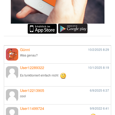
Günni
10/2/2025
8:29
Was genau?
User12289322
10/1/2025
8:19
Es funktioniert einfach nicht
User12213905
6/9/2025
6:37
cool
User11499724
9/9/2022
6:41