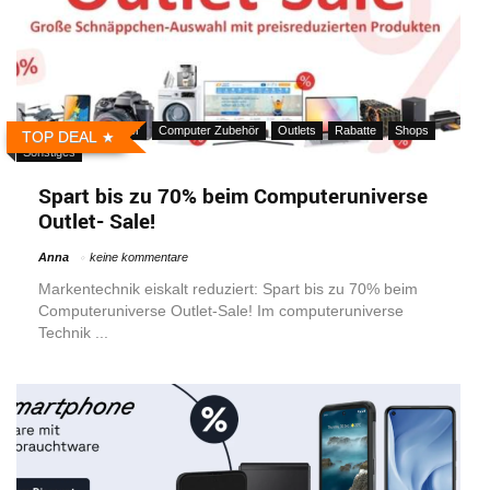
Aktionen
Computer
Computer Zubehör
Outlets
Rabatte
Shops
TOP DEAL
Sonstiges
Spart bis zu 70% beim Computeruniverse
Outlet- Sale!
Anna
keine kommentare
Markentechnik eiskalt reduziert: Spart bis zu 70% beim
Computeruniverse Outlet-Sale! Im computeruniverse
Technik ...