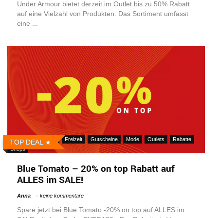
Under Armour bietet derzeit im Outlet bis zu 50% Rabatt
auf eine Vielzahl von Produkten. Das Sortiment umfasst
eine ...
Aktionen
Fitness
Freizeit
Gutscheine
Mode
Outlets
Rabatte
TOP DEAL
Shops
Blue Tomato – 20% on top Rabatt auf
ALLES im SALE!
Anna
keine kommentare
Spare jetzt bei Blue Tomato -20% on top auf ALLES im