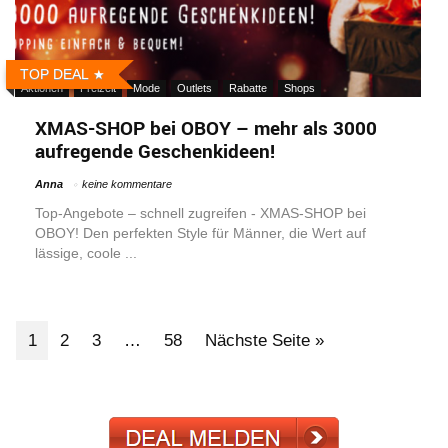
TOP DEAL
Aktionen
Freizeit
Mode
Outlets
Rabatte
Shops
XMAS-SHOP bei OBOY – mehr als 3000
aufregende Geschenkideen!
Anna
keine kommentare
Top-Angebote – schnell zugreifen - XMAS-SHOP bei
OBOY! Den perfekten Style für Männer, die Wert auf
lässige, coole ...
1
2
3
…
58
Nächste Seite »