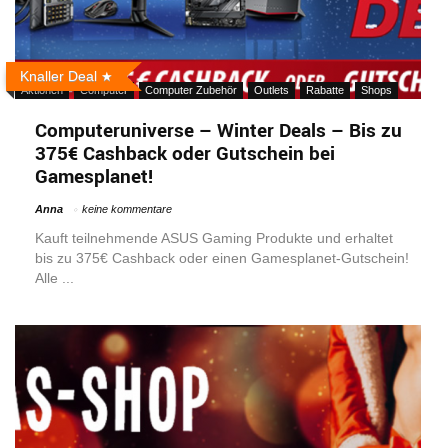
Knaller Deal
Aktionen
Computer
Computer Zubehör
Outlets
Rabatte
Shops
Computeruniverse – Winter Deals – Bis zu
375€ Cashback oder Gutschein bei
Gamesplanet!
Anna
keine kommentare
Kauft teilnehmende ASUS Gaming Produkte und erhaltet
bis zu 375€ Cashback oder einen Gamesplanet-Gutschein!
Alle ...