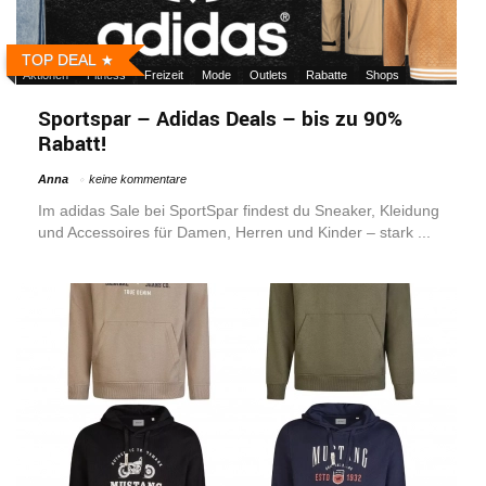
TOP DEAL
Aktionen
Fitness
Freizeit
Mode
Outlets
Rabatte
Shops
Sportspar – Adidas Deals – bis zu 90%
Rabatt!
Anna
keine kommentare
Im adidas Sale bei SportSpar findest du Sneaker, Kleidung
und Accessoires für Damen, Herren und Kinder – stark ...