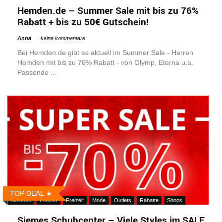
Hemden.de – Summer Sale mit bis zu 76%
Rabatt + bis zu 50€ Gutschein!
Anna
keine kommentare
Bei Hemden.de gibt es aktuell im Summer Sale - Herren
Hemden mit bis zu 76% Rabatt - von Olymp, Eterna u.a.
Passende ...
TOP DEAL
Aktionen
Fitness
Freizeit
Mode
Outlets
Rabatte
Shops
Siemes Schuhcenter – Viele Styles im SALE