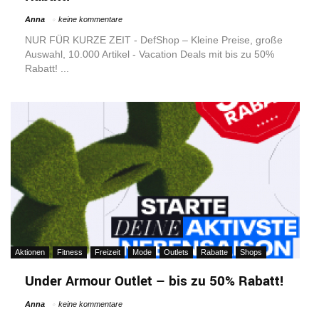
Anna
keine kommentare
NUR FÜR KURZE ZEIT - DefShop – Kleine Preise, große
Auswahl, 10.000 Artikel - Vacation Deals mit bis zu 50%
Rabatt! ...
Aktionen
Fitness
Freizeit
Mode
Outlets
Rabatte
Shops
Under Armour Outlet – bis zu 50% Rabatt!
Anna
keine kommentare