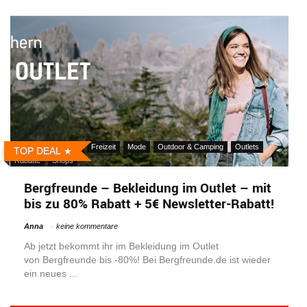
Aktionen
Fitness
Freizeit
Mode
Outdoor & Camping
Outlets
TOP DEAL
Rabatte
Shops
Bergfreunde – Bekleidung im Outlet – mit
bis zu 80% Rabatt + 5€ Newsletter-Rabatt!
Anna
keine kommentare
Ab jetzt bekommt ihr im Bekleidung im Outlet
von Bergfreunde bis -80%! Bei Bergfreunde.de ist wieder
ein neues ...