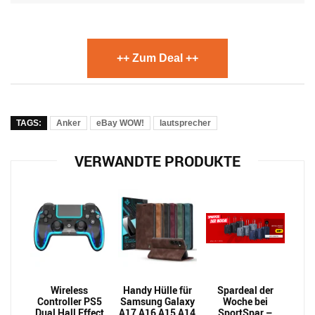
++ Zum Deal ++
TAGS:
Anker
eBay WOW!
lautsprecher
VERWANDTE PRODUKTE
Wireless
Handy Hülle für
Spardeal der
Controller PS5
Samsung Galaxy
Woche bei
Dual Hall Effect
A17 A16 A15 A14
SportSpar –