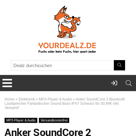
Home
»
Elektronik
»
MP3-Player & Audio
»
Anker SoundCore 2 Bluetooth
Lautsprecher Fantastischer Sound Bass IPX7 Schwarz für 30,99€ inkl.
Versand!
MP3-Player & Audio
Versandkostenfrei
Anker SoundCore 2