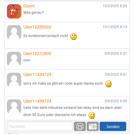
Günni
10/2/2025
8:29
Was genau?
User12289322
10/1/2025
8:19
Es funktioniert einfach nicht
User12213905
6/9/2025
6:37
cool
User11499724
9/9/2022
6:41
sorry ich habs es gibt ein code super danke euch
User11499724
9/9/2022
6:39
hallo hier steht inklusive versand bei ebay sind es dann aber
doch 55 Euro oder übersehe ich etwas
Günni
9/1/2022
6:17