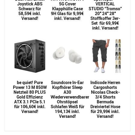
Joystick ABS
5G Cover
VERTICAL
Schwarz für
Klapphülle Case
STUDIO “Tromso”
58,59€ inkl.
9H Glas für 9,99€
20″ 24″ 28″
Versand!
inkl. Versand!
Stoffkoffer 3er-
Set für 69,99€
inkl. Versand!
be quiet! Pure
Soundcore In-Ear
Indicode Herren
Power 13 M 850W
Kopfhörer Sleep
Cargoshorts
Netzteil 80 PLUS
A30
Nicolas Check-
Gold Effizienz
Wiederverwendbarer
3/4 Shorts
ATX 3.1 PCIe 5.1
Ohrstöpsel
Bermuda
für 106,60€ inkl.
Schlafen Weiß für
Dreiviertel Hose
Versand!
194,13€ inkl.
für 29,99€ inkl.
Versand!
Versand!