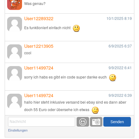
Was genau?
User12289322
10/1/2025
8:19
Es funktioniert einfach nicht
User12213905
6/9/2025
6:37
cool
User11499724
9/9/2022
6:41
sorry ich habs es gibt ein code super danke euch
User11499724
9/9/2022
6:39
hallo hier steht inklusive versand bei ebay sind es dann aber
doch 55 Euro oder übersehe ich etwas
Günni
9/1/2022
6:17
Einstellungen
Ich glaube du hast den Sinn eines Schnäppchenblogs noch