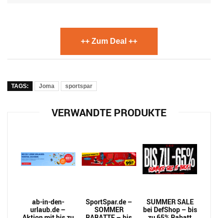
++ Zum Deal ++
TAGS:
Joma
sportspar
VERWANDTE PRODUKTE
ab-in-den-
SportSpar.de –
SUMMER SALE
urlaub.de –
SOMMER
bei DefShop – bis
Aktion mit bis zu
RABATTE – bis
zu 65% Rabatt