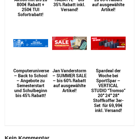
800€ Rabatt +
35% Rabatt inkl.
auf ausgewählte
250€ TUI
Versand!
Artikel!
Sofortrabatt!
Computeruniverse
Jan Vanderstorm
Spardeal der
– Back to School
– SUMMER SALE
Woche bei
– Angebote zu
– bis 60% Rabatt
SportSpar –
Semesterstart
auf ausgewählte
VERTICAL
und Schulbeginn
Artikel!
STUDIO “Tromso”
bis 45% Rabatt!
20″ 24″ 28″
Stoffkoffer 3er-
Set für 69,99€
inkl. Versand!
Kein Kommentar