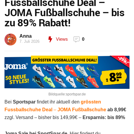
Fussballschuhe Deal –
JOMA Fußballschuhe – bis
zu 89% Rabatt!
Anna
Views
0
7. Juli 2026
Bildquelle:sportspar.de
Bei
Sportspar
findet ihr aktuell den
grössten
Fussballschuhe Deal
–
JOMA Fußballschuhe
ab 8,99€
zzgl. Versand – bisher bis 149,99€ –
Ersparnis: bis 89%
Joma Sale
bei SportSpar.de.
Hier findest du