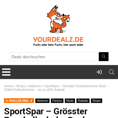
Home
»
Shops
»
Aktionen
»
SportSpar – Grösster Fussballschuhe Deal –
JOMA Fußballschuhe – bis zu 89% Rabatt!
KNALLER DEAL
Aktionen
Fitness
Mode
Rabatte
Shops
SportSpar – Grösster