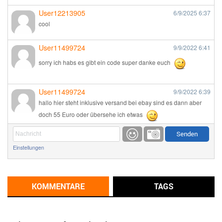
User12213905
6/9/2025
6:37
cool
User11499724
9/9/2022
6:41
sorry ich habs es gibt ein code super danke euch
User11499724
9/9/2022
6:39
hallo hier steht inklusive versand bei ebay sind es dann aber
doch 55 Euro oder übersehe ich etwas
Günni
9/1/2022
6:17
Einstellungen
Ich glaube du hast den Sinn eines Schnäppchenblogs noch
immer nicht verstanden?
Günni
KOMMENTARE
TAGS
9/1/2022
6:16
Dann schau mal bitte auf das Datum
Die meisten Deals
sind Tagespreise!