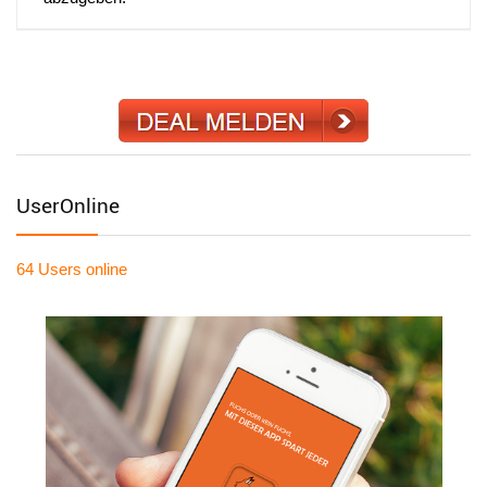
UserOnline
64 Users
online