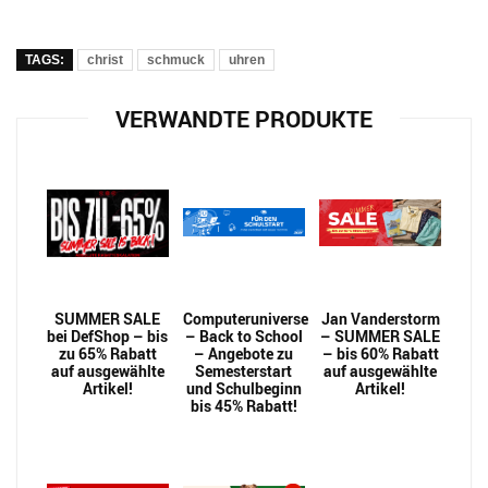
TAGS:
christ
schmuck
uhren
VERWANDTE PRODUKTE
SUMMER SALE
Computeruniverse
Jan Vanderstorm
bei DefShop – bis
– Back to School
– SUMMER SALE
zu 65% Rabatt
– Angebote zu
– bis 60% Rabatt
auf ausgewählte
Semesterstart
auf ausgewählte
Artikel!
und Schulbeginn
Artikel!
bis 45% Rabatt!