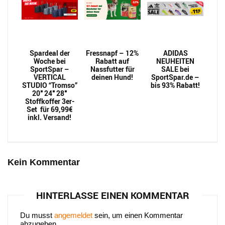
Spardeal der
Fressnapf – 12%
ADIDAS
Woche bei
Rabatt auf
NEUHEITEN
SportSpar –
Nassfutter für
SALE bei
VERTICAL
deinen Hund!
SportSpar.de –
STUDIO “Tromso”
bis 93% Rabatt!
20″ 24″ 28″
Stoffkoffer 3er-
Set für 69,99€
inkl. Versand!
Kein Kommentar
HINTERLASSE EINEN KOMMENTAR
Du musst
angemeldet
sein, um einen Kommentar
abzugeben.