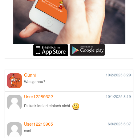
Günni
10/2/2025
8:29
Was genau?
User12289322
10/1/2025
8:19
Es funktioniert einfach nicht
User12213905
6/9/2025
6:37
cool