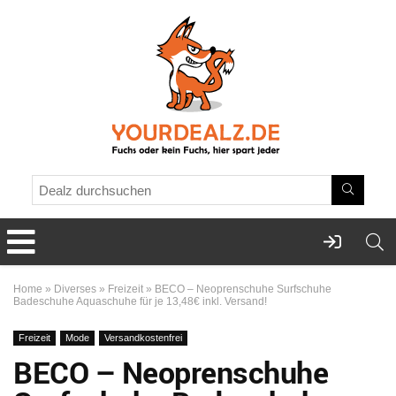
Home
»
Diverses
»
Freizeit
»
BECO – Neoprenschuhe Surfschuhe
Badeschuhe Aquaschuhe für je 13,48€ inkl. Versand!
Freizeit
Mode
Versandkostenfrei
BECO – Neoprenschuhe