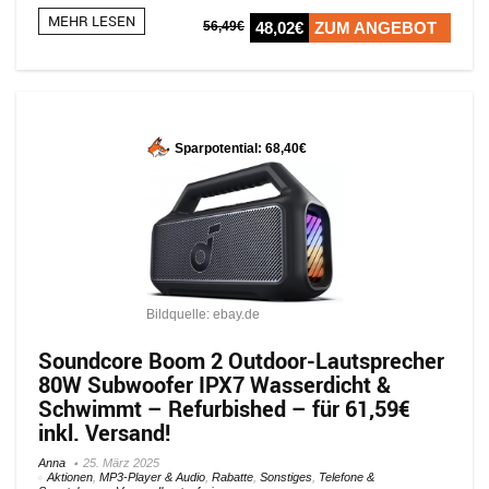
MEHR LESEN
56,49€
48,02€
ZUM ANGEBOT
Sparpotential: 68,40€
Bildquelle: ebay.de
Soundcore Boom 2 Outdoor-Lautsprecher
80W Subwoofer IPX7 Wasserdicht &
Schwimmt – Refurbished – für 61,59€
inkl. Versand!
Anna
25. März 2025
Aktionen
,
MP3-Player & Audio
,
Rabatte
,
Sonstiges
,
Telefone &