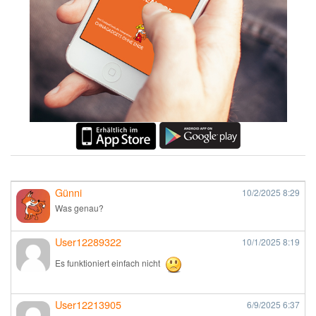
Günni
10/2/2025
8:29
Was genau?
User12289322
10/1/2025
8:19
Es funktioniert einfach nicht
User12213905
6/9/2025
6:37