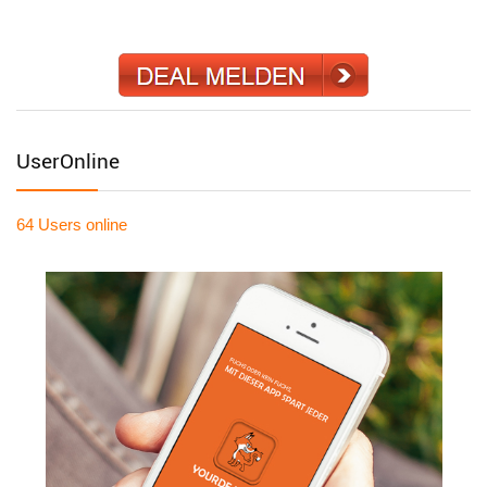
UserOnline
64 Users
online