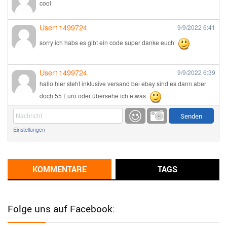
cool
User11499724
9/9/2022
6:41
sorry ich habs es gibt ein code super danke euch
User11499724
9/9/2022
6:39
hallo hier steht inklusive versand bei ebay sind es dann aber
doch 55 Euro oder übersehe ich etwas
Günni
9/1/2022
6:17
Einstellungen
Ich glaube du hast den Sinn eines Schnäppchenblogs noch
immer nicht verstanden?
Günni
KOMMENTARE
TAGS
9/1/2022
6:16
Dann schau mal bitte auf das Datum
Die meisten Deals
sind Tagespreise!
Folge uns auf Facebook:
User11493041
8/31/2022
7:10