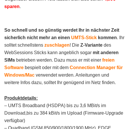
sparen
.
So schnell und so günstig werdet Ihr in nächster Zeit
sicherlich nicht mehr an einen
UMTS-Stick
kommen
. Ihr
solltet schnellstens
zuschlagen
! Die
Z-Variante
des
WebSessions Sticks kann angeblich sogar
mit anderen
SIMs
betrieben werden. Dazu muss er mit einer
freien
Software
bespielt oder mit dem
Connection Manager für
Windows/Mac
verwendet werden. Anleitungen und
weitere Infos dazu, solltet Ihr genügend im Netz finden.
Produktdetails:
– UMTS Broadband (HSDPA) bis zu 3,6 MBit/s im
Download,bis zu 384 kBit/s im Upload (Firmware-Upgrade
verfügbar)
– Quadband (GSM 850/900/1800/1900 MHz), EDGE,