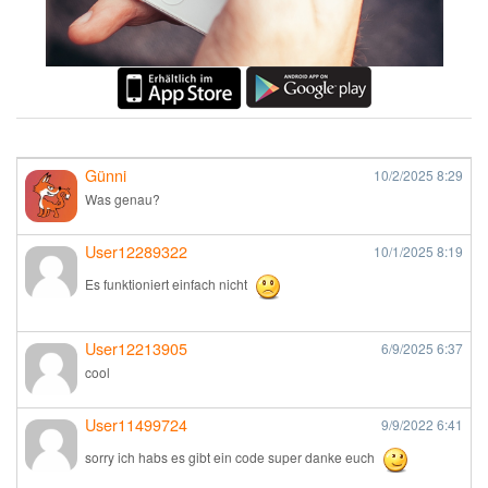
Günni
10/2/2025
8:29
Was genau?
User12289322
10/1/2025
8:19
Es funktioniert einfach nicht
User12213905
6/9/2025
6:37
cool
User11499724
9/9/2022
6:41
sorry ich habs es gibt ein code super danke euch