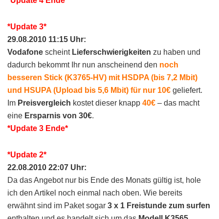
*Update 4 Ende*
*Update 3*
29.08.2010 11:15 Uhr:
Vodafone
scheint
Lieferschwierigkeiten
zu haben und
dadurch bekommt Ihr nun anscheinend den
noch
besseren Stick (K3765-HV) mit HSDPA (bis 7,2 Mbit)
und HSUPA (Upload bis 5,6 Mbit) für nur 10€
geliefert.
Im
Preisvergleich
kostet dieser knapp
40€
– das macht
eine
Ersparnis von 30€
.
*Update 3 Ende*
*Update 2*
22.08.2010 22:07 Uhr:
Da das Angebot nur bis Ende des Monats gültig ist, hole
ich den Artikel noch einmal nach oben. Wie bereits
erwähnt sind im Paket sogar
3 x 1 Freistunde zum surfen
enthalten und es handelt sich um das
Modell K3565