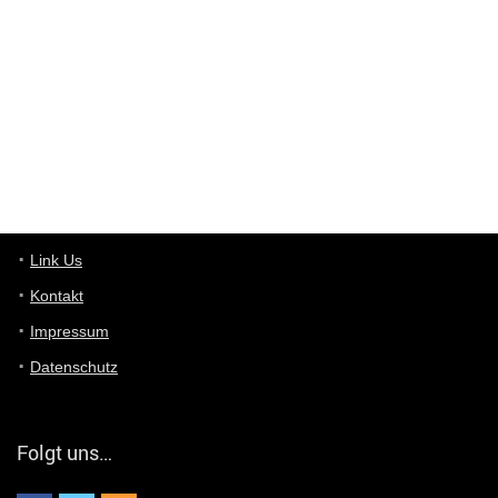
Deals hinweist, wir selbst verkaufen das Produkt nicht. Zudem
ist das was du suchst schon 2 Jahre her.
User11448863
7/13/2022
3:39
von welchem Panel sprichst du?
User11448767
7/13/2022
1:15
... das Panel hat eine durchsichtige Folie - muss diese weg??
Günni
7/11/2022
5:43
Du hast eine Mail
Link Us
Kontakt
Günni
7/11/2022
5:40
Impressum
Ich schreib dir mal zurück!
Datenschutz
Günni
7/11/2022
5:40
Jo habs gefunden!
Folgt uns…
ALIENWESEN
7/11/2022
5:40