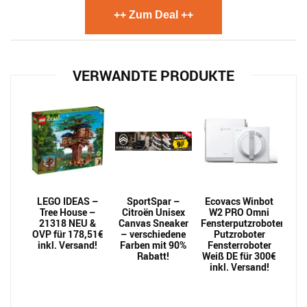
++ Zum Deal ++
VERWANDTE PRODUKTE
LEGO IDEAS –
SportSpar –
Ecovacs Winbot
Tree House –
Citroën Unisex
W2 PRO Omni
21318 NEU &
Canvas Sneaker
Fensterputzroboter
OVP für 178,51€
– verschiedene
Putzroboter
inkl. Versand!
Farben mit 90%
Fensterroboter
Rabatt!
Weiß DE für 300€
inkl. Versand!