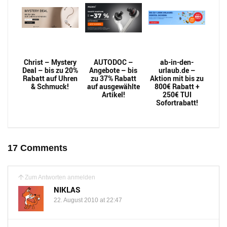
Christ – Mystery
AUTODOC –
ab-in-den-
Deal – bis zu 20%
Angebote – bis
urlaub.de –
Rabatt auf Uhren
zu 37% Rabatt
Aktion mit bis zu
& Schmuck!
auf ausgewählte
800€ Rabatt +
Artikel!
250€ TUI
Sofortrabatt!
17 Comments
Zum Antworten anmelden
NIKLAS
22. August 2010 at 22:47