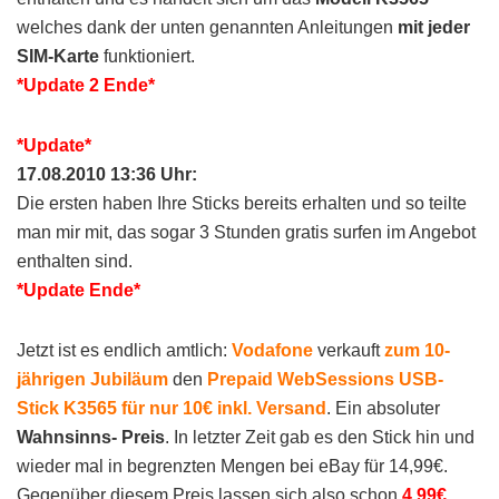
welches dank der unten genannten Anleitungen
mit jeder
SIM-Karte
funktioniert.
*Update 2 Ende*
*Update*
17.08.2010 13:36 Uhr:
Die ersten haben Ihre Sticks bereits erhalten und so teilte
man mir mit, das sogar 3 Stunden gratis surfen im Angebot
enthalten sind.
*Update Ende*
Jetzt ist es endlich amtlich:
Vodafone
verkauft
zum 10-
jährigen Jubiläum
den
Prepaid WebSessions USB-
Stick K3565 für nur 10€ inkl. Versand
. Ein absoluter
Wahnsinns- Preis
. In letzter Zeit gab es den Stick hin und
wieder mal in begrenzten Mengen bei eBay für 14,99€.
Gegenüber diesem Preis lassen sich also schon
4,99€