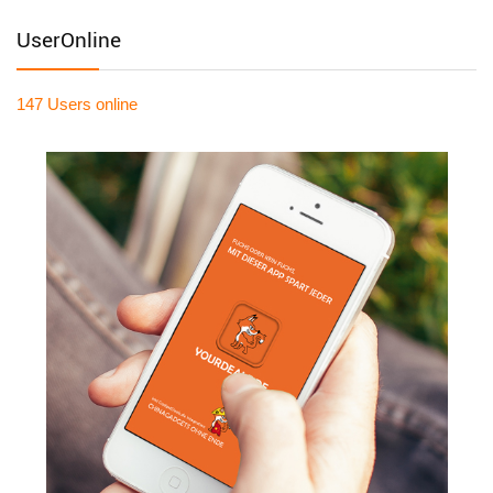
UserOnline
147 Users
online