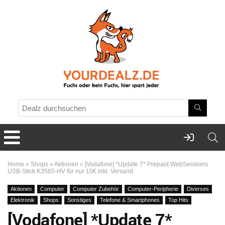
Home
»
Shops
»
Aktionen
»
[Vodafone] *Update 7* Prepaid WebSessions
USB-Stick K3565-HV für nur 10€ inkl. Versand
Aktionen
Computer
Computer Zubehör
Computer-Peripherie
Diverses
Elektronik
Shops
Sonstiges
Telefone & Smartphones
Top Hits
[Vodafone] *Update 7*