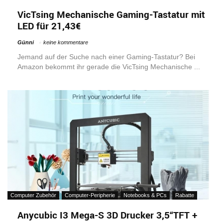
VicTsing Mechanische Gaming-Tastatur mit
LED für 21,43€
Günni
keine kommentare
Jemand auf der Suche nach einer Gaming-Tastatur? Bei
Amazon bekommt ihr gerade die VicTsing Mechanische ...
Computer Zubehör
Computer-Peripherie
Notebooks & PCs
Rabatte
Anycubic I3 Mega-S 3D Drucker 3,5“TFT +