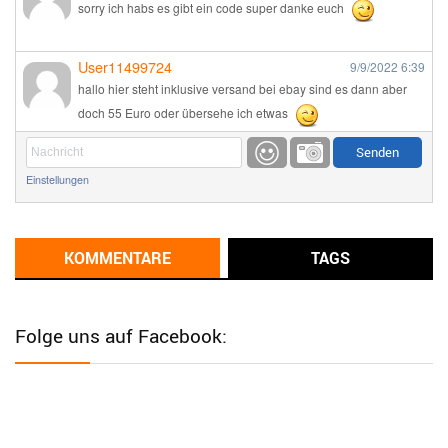
sorry ich habs es gibt ein code super danke euch
User11499724
9/9/2022
6:39
hallo hier steht inklusive versand bei ebay sind es dann aber
doch 55 Euro oder übersehe ich etwas
Günni
9/1/2022
6:17
Einstellungen
Ich glaube du hast den Sinn eines Schnäppchenblogs noch
immer nicht verstanden?
Günni
KOMMENTARE
TAGS
9/1/2022
6:16
Dann schau mal bitte auf das Datum
Die meisten Deals
sind Tagespreise!
Folge uns auf Facebook:
User11493041
8/31/2022
7:10
Wird hier für 98,99 angeboten, bei Klick auf "Zum Deal" sind es
dann 140 Euro, das ist doch Betrug am Kunden
Günni
7/30/2022
5:32