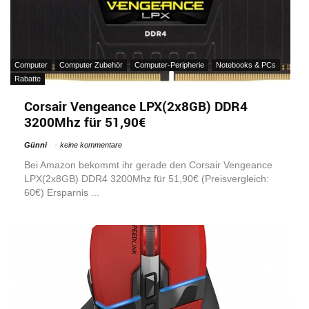
Computer
Computer Zubehör
Computer-Peripherie
Notebooks & PCs
Rabatte
Corsair Vengeance LPX(2x8GB) DDR4
3200Mhz für 51,90€
Günni
keine kommentare
Bei Amazon bekommt ihr gerade den Corsair Vengeance
LPX(2x8GB) DDR4 3200Mhz für 51,90€ (Preisvergleich:
60€) Ersparnis ...