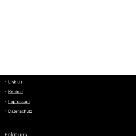
Wieso beschiss? Wir sind ein Schnäppchenblog der "nur" auf
Deals hinweist, wir selbst verkaufen das Produkt nicht. Zudem
ist das was du suchst schon 2 Jahre her.
User11448863
7/13/2022
3:39
von welchem Panel sprichst du?
User11448767
7/13/2022
1:15
... das Panel hat eine durchsichtige Folie - muss diese weg??
Günni
7/11/2022
5:43
Du hast eine Mail
Link Us
Kontakt
Günni
7/11/2022
5:40
Impressum
Ich schreib dir mal zurück!
Datenschutz
Günni
7/11/2022
5:40
Jo habs gefunden!
Folgt uns…