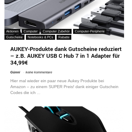
Aktionen
Computer
Computer Zubehör
Computer-Peripherie
Gutscheine
Notebooks & PCs
Rabatte
AUKEY-Produkte dank Gutscheine reduziert
– z.B. AUKEY USB C Hub 7 in 1 Adapter für
34,99€
Günni
keine kommentare
Hier mal wieder ein paar neue Aukey Produkte bei
Amazon – zu einem SUPER Preis! dank einiger Gutschein
Codes die ich ...