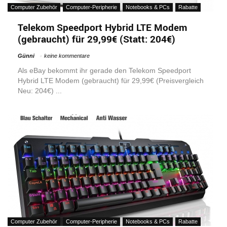
Computer Zubehör
Computer-Peripherie
Notebooks & PCs
Rabatte
Telekom Speedport Hybrid LTE Modem
(gebraucht) für 29,99€ (Statt: 204€)
Günni
keine kommentare
Als eBay bekommt ihr gerade den Telekom Speedport
Hybrid LTE Modem (gebraucht) für 29,99€ (Preisvergleich
Neu: 204€) ...
Computer Zubehör
Computer-Peripherie
Notebooks & PCs
Rabatte