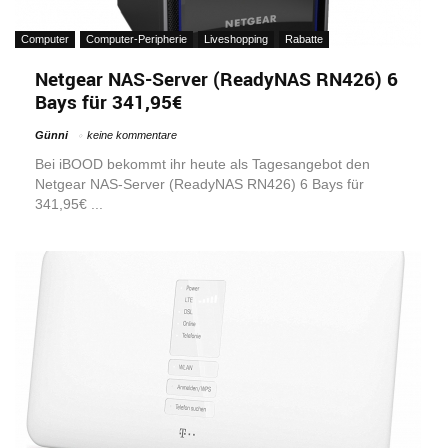
Computer
Computer-Peripherie
Liveshopping
Rabatte
Netgear NAS-Server (ReadyNAS RN426) 6
Bays für 341,95€
Günni
keine kommentare
Bei iBOOD bekommt ihr heute als Tagesangebot den
Netgear NAS-Server (ReadyNAS RN426) 6 Bays für
341,95€ ...