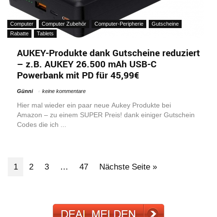
Computer
Computer Zubehör
Computer-Peripherie
Gutscheine
Rabatte
Tablets
AUKEY-Produkte dank Gutscheine reduziert
– z.B. AUKEY 26.500 mAh USB-C
Powerbank mit PD für 45,99€
Günni
keine kommentare
Hier mal wieder ein paar neue Aukey Produkte bei
Amazon – zu einem SUPER Preis! dank einiger Gutschein
Codes die ich ...
1
2
3
…
47
Nächste Seite »