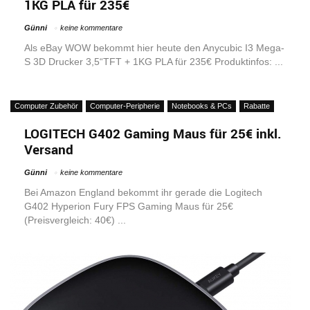
1KG PLA für 235€
Günni
keine kommentare
Als eBay WOW bekommt hier heute den Anycubic I3 Mega-
S 3D Drucker 3,5“TFT + 1KG PLA für 235€ Produktinfos: ...
Computer Zubehör
Computer-Peripherie
Notebooks & PCs
Rabatte
LOGITECH G402 Gaming Maus für 25€ inkl.
Versand
Günni
keine kommentare
Bei Amazon England bekommt ihr gerade die Logitech
G402 Hyperion Fury FPS Gaming Maus für 25€
(Preisvergleich: 40€) ...