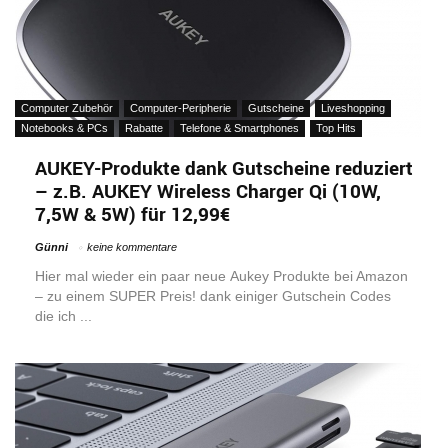
Computer Zubehör
Computer-Peripherie
Gutscheine
Liveshopping
Notebooks & PCs
Rabatte
Telefone & Smartphones
Top Hits
AUKEY-Produkte dank Gutscheine reduziert
– z.B. AUKEY Wireless Charger Qi (10W,
7,5W & 5W) für 12,99€
Günni
keine kommentare
Hier mal wieder ein paar neue Aukey Produkte bei Amazon
– zu einem SUPER Preis! dank einiger Gutschein Codes
die ich ...