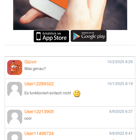
Günni
10/2/2025
8:29
Was genau?
User12289322
10/1/2025
8:19
Es funktioniert einfach nicht
User12213905
6/9/2025
6:37
cool
User11499724
9/9/2022
6:41