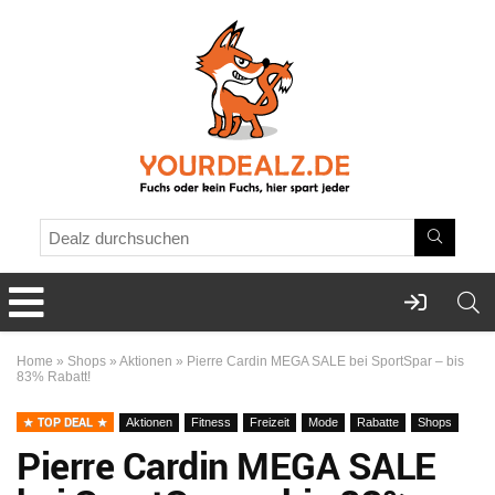
Home
»
Shops
»
Aktionen
»
Pierre Cardin MEGA SALE bei SportSpar – bis
83% Rabatt!
TOP DEAL
Aktionen
Fitness
Freizeit
Mode
Rabatte
Shops
Pierre Cardin MEGA SALE