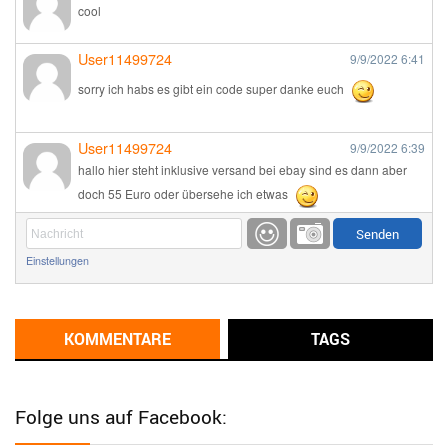
cool
User11499724
9/9/2022
6:41
sorry ich habs es gibt ein code super danke euch
User11499724
9/9/2022
6:39
hallo hier steht inklusive versand bei ebay sind es dann aber
doch 55 Euro oder übersehe ich etwas
Günni
9/1/2022
6:17
Einstellungen
Ich glaube du hast den Sinn eines Schnäppchenblogs noch
immer nicht verstanden?
Günni
KOMMENTARE
TAGS
9/1/2022
6:16
Dann schau mal bitte auf das Datum
Die meisten Deals
sind Tagespreise!
Folge uns auf Facebook:
User11493041
8/31/2022
7:10