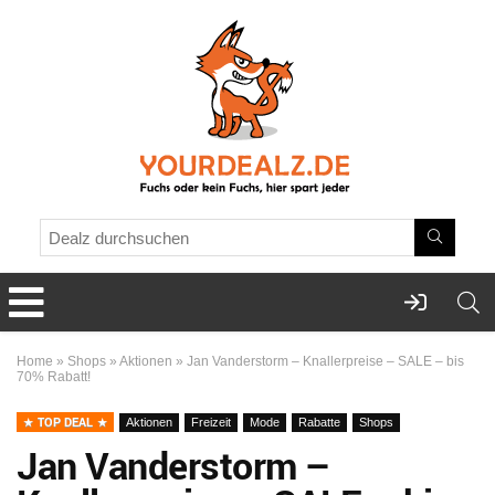
Home
»
Shops
»
Aktionen
»
Jan Vanderstorm – Knallerpreise – SALE – bis
70% Rabatt!
TOP DEAL
Aktionen
Freizeit
Mode
Rabatte
Shops
Jan Vanderstorm –