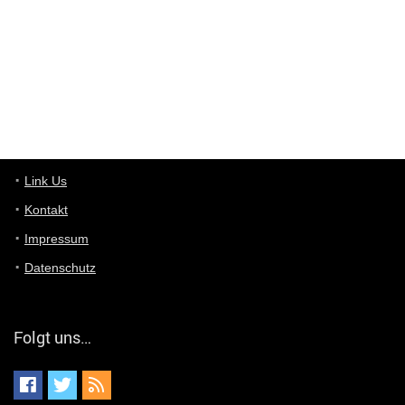
User11448863
7/13/2022
3:39
von welchem Panel sprichst du?
User11448767
7/13/2022
1:15
... das Panel hat eine durchsichtige Folie - muss diese weg??
Günni
7/11/2022
5:43
Du hast eine Mail
Link Us
Kontakt
Günni
7/11/2022
5:40
Impressum
Ich schreib dir mal zurück!
Datenschutz
Günni
7/11/2022
5:40
Jo habs gefunden!
Folgt uns…
ALIENWESEN
7/11/2022
5:40
alternativ Email senden an admin@yourdealz.de ?