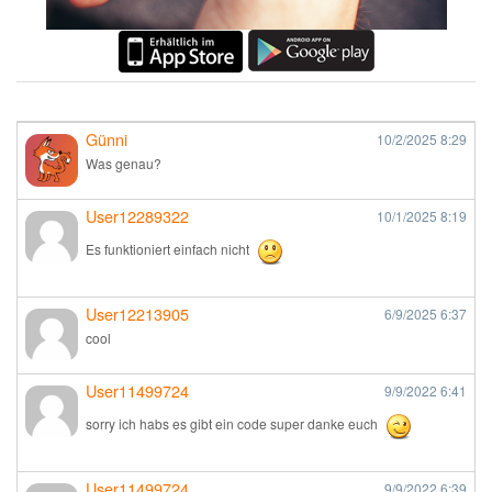
Günni
10/2/2025
8:29
Was genau?
User12289322
10/1/2025
8:19
Es funktioniert einfach nicht
User12213905
6/9/2025
6:37
cool
User11499724
9/9/2022
6:41
sorry ich habs es gibt ein code super danke euch
User11499724
9/9/2022
6:39