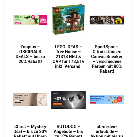
Zooplus –
LEGO IDEAS –
SportSpar –
ORIGINALS
Tree House –
Citroën Unisex
DEALS – bis zu
21318 NEU &
Canvas Sneaker
20% Rabatt!
OVP für 178,51€
– verschiedene
inkl. Versand!
Farben mit 90%
Rabatt!
Christ – Mystery
AUTODOC –
ab-in-den-
Deal – bis zu 20%
Angebote – bis
urlaub.de –
Rabatt auf Uhren
zu 37% Rabatt
Aktion mit bis zu