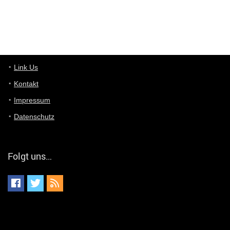
User11448767
7/13/2022
1:15
... das Panel hat eine durchsichtige Folie - muss diese weg??
Günni
7/11/2022
5:43
Du hast eine Mail
Link Us
Kontakt
Günni
7/11/2022
5:40
Impressum
Ich schreib dir mal zurück!
Datenschutz
Günni
7/11/2022
5:40
Jo habs gefunden!
Folgt uns…
ALIENWESEN
7/11/2022
5:40
alternativ Email senden an admin@yourdealz.de ?
ALIENWESEN
7/11/2022
5:38
nein, Dealübeschrift: DDownload