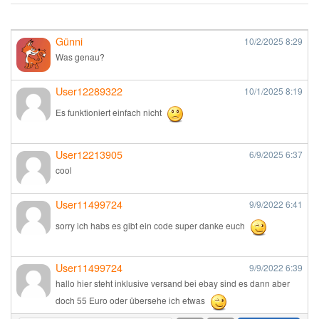
Günni
10/2/2025
8:29
Was genau?
User12289322
10/1/2025
8:19
Es funktioniert einfach nicht
User12213905
6/9/2025
6:37
cool
User11499724
9/9/2022
6:41
sorry ich habs es gibt ein code super danke euch
User11499724
9/9/2022
6:39
hallo hier steht inklusive versand bei ebay sind es dann aber
doch 55 Euro oder übersehe ich etwas