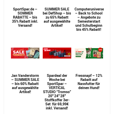
SportSpar.de –
SUMMER SALE
Computeruniverse
SOMMER
bei DefShop – bis
– Back to School
RABATTE – bis
zu 65% Rabatt
– Angebote zu
35% Rabatt inkl.
auf ausgewählte
Semesterstart
Versand!
Artikel!
und Schulbeginn
bis 45% Rabatt!
Jan Vanderstorm
Spardeal der
Fressnapf – 12%
– SUMMER SALE
Woche bei
Rabatt auf
– bis 60% Rabatt
SportSpar –
Nassfutter für
auf ausgewählte
VERTICAL
deinen Hund!
Artikel!
STUDIO “Tromso”
20″ 24″ 28″
Stoffkoffer 3er-
Set für 69,99€
inkl. Versand!