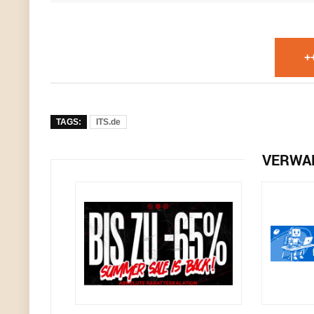
+
TAGS:
ITS.de
VERWA