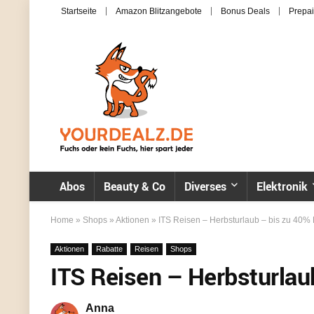
Startseite
Amazon Blitzangebote
Bonus Deals
Prepai
Abos
Beauty & Co
Diverses
Elektronik
Home
»
Shops
»
Aktionen
»
ITS Reisen – Herbsturlaub – bis zu 40% 
Aktionen
Rabatte
Reisen
Shops
ITS Reisen – Herbsturlau
Anna