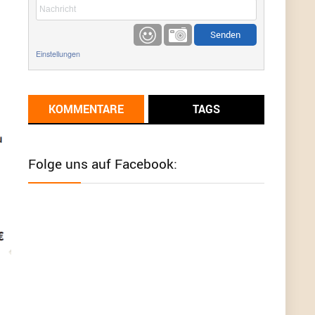
etwas
Günni
9/1/2022
6:17
Einstellungen
Ich glaube du hast den Sinn eines
Schnäppchenblogs noch immer nicht
verstanden?
KOMMENTARE
TAGS
Günni
9/1/2022
6:16
Dann schau mal bitte auf das Datum
Die
meisten Deals sind Tagespreise!
Folge uns auf Facebook:
User11493041
8/31/2022
7:10
Wird hier für 98,99 angeboten, bei Klick auf "Zum
Deal" sind es dann 140 Euro, das ist doch
Betrug am Kunden
Günni
7/30/2022
5:32
Wieso beschiss? Wir sind ein Schnäppchenblog
der "nur" auf Deals hinweist, wir selbst verkaufen
das Produkt nicht. Zudem ist das was du suchst
schon 2 Jahre her.