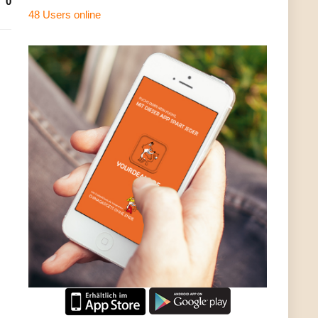
0
48 Users
online