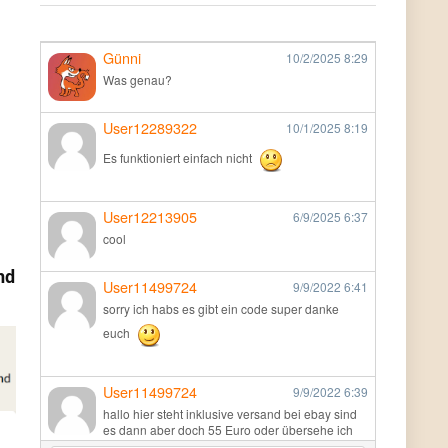
Günni
10/2/2025
8:29
Was genau?
User12289322
10/1/2025
8:19
Es funktioniert einfach nicht
User12213905
6/9/2025
6:37
cool
nd
User11499724
9/9/2022
6:41
sorry ich habs es gibt ein code super danke
euch
User11499724
9/9/2022
6:39
hallo hier steht inklusive versand bei ebay sind
es dann aber doch 55 Euro oder übersehe ich