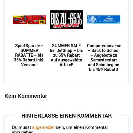
SportSpar.de –
SUMMER SALE
Computeruniverse
SOMMER
bei DefShop – bis
– Back to School
RABATTE – bis
zu 65% Rabatt
– Angebote zu
35% Rabatt inkl.
auf ausgewählte
Semesterstart
Versand!
Artikel!
und Schulbeginn
bis 45% Rabatt!
Kein Kommentar
HINTERLASSE EINEN KOMMENTAR
Du musst
angemeldet
sein, um einen Kommentar
abzugeben.