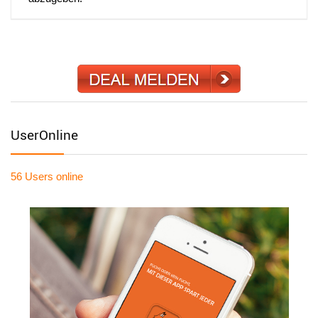
UserOnline
56 Users
online