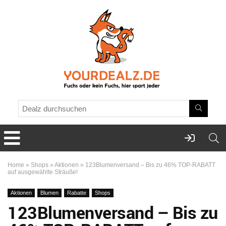
Home
»
Shops
»
Aktionen
»
123Blumenversand – Bis zu 46% TOP-RABATT
auf ausgewählte Sträuße!
Aktionen
Blumen
Rabatte
Shops
123Blumenversand – Bis zu