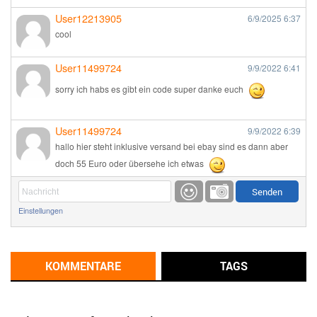
User12213905
6/9/2025
6:37
cool
User11499724
9/9/2022
6:41
sorry ich habs es gibt ein code super danke euch
User11499724
9/9/2022
6:39
hallo hier steht inklusive versand bei ebay sind es dann aber
doch 55 Euro oder übersehe ich etwas
Günni
9/1/2022
6:17
Einstellungen
Ich glaube du hast den Sinn eines Schnäppchenblogs noch
immer nicht verstanden?
Günni
KOMMENTARE
TAGS
9/1/2022
6:16
Dann schau mal bitte auf das Datum
Die meisten Deals
sind Tagespreise!