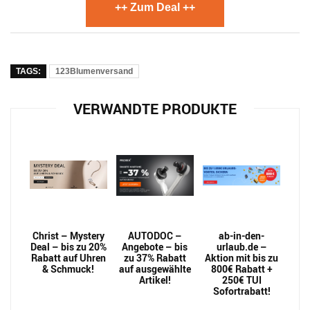
++ Zum Deal ++
TAGS:
123Blumenversand
VERWANDTE PRODUKTE
Christ – Mystery
AUTODOC –
ab-in-den-
Deal – bis zu 20%
Angebote – bis
urlaub.de –
Rabatt auf Uhren
zu 37% Rabatt
Aktion mit bis zu
& Schmuck!
auf ausgewählte
800€ Rabatt +
Artikel!
250€ TUI
Sofortrabatt!