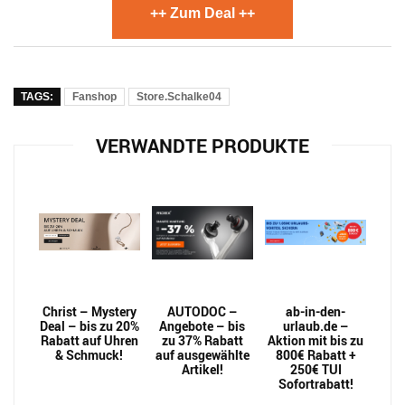
++ Zum Deal ++
TAGS:
Fanshop
Store.Schalke04
VERWANDTE PRODUKTE
Christ – Mystery
AUTODOC –
ab-in-den-
Deal – bis zu 20%
Angebote – bis
urlaub.de –
Rabatt auf Uhren
zu 37% Rabatt
Aktion mit bis zu
& Schmuck!
auf ausgewählte
800€ Rabatt +
Artikel!
250€ TUI
Sofortrabatt!