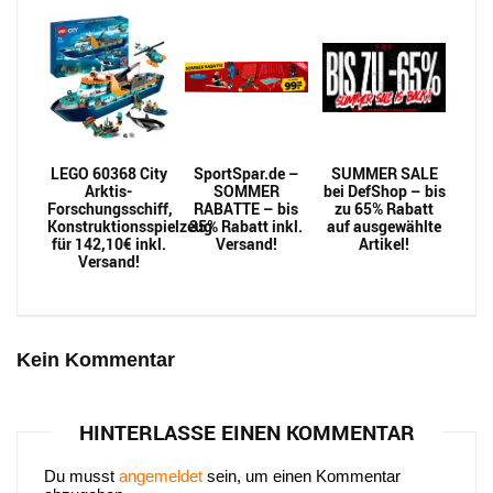
LEGO 60368 City
SportSpar.de –
SUMMER SALE
Arktis-
SOMMER
bei DefShop – bis
Forschungsschiff,
RABATTE – bis
zu 65% Rabatt
Konstruktionsspielzeug
35% Rabatt inkl.
auf ausgewählte
für 142,10€ inkl.
Versand!
Artikel!
Versand!
Kein Kommentar
HINTERLASSE EINEN KOMMENTAR
Du musst
angemeldet
sein, um einen Kommentar