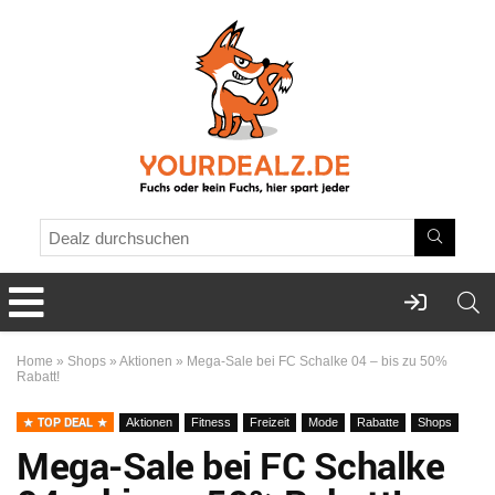
Home
»
Shops
»
Aktionen
»
Mega-Sale bei FC Schalke 04 – bis zu 50%
Rabatt!
TOP DEAL
Aktionen
Fitness
Freizeit
Mode
Rabatte
Shops
Mega-Sale bei FC Schalke