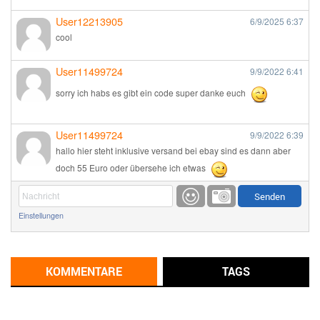
User12213905
6/9/2025
6:37
cool
User11499724
9/9/2022
6:41
sorry ich habs es gibt ein code super danke euch
User11499724
9/9/2022
6:39
hallo hier steht inklusive versand bei ebay sind es dann aber
doch 55 Euro oder übersehe ich etwas
Günni
9/1/2022
6:17
Einstellungen
Ich glaube du hast den Sinn eines Schnäppchenblogs noch
immer nicht verstanden?
Günni
KOMMENTARE
TAGS
9/1/2022
6:16
Dann schau mal bitte auf das Datum
Die meisten Deals
sind Tagespreise!