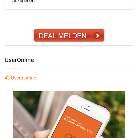
abzugeben.
UserOnline
43 Users
online