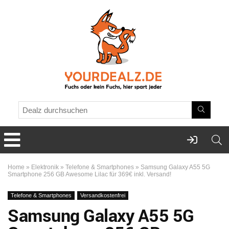
Home
»
Elektronik
»
Telefone & Smartphones
»
Samsung Galaxy A55 5G
Smartphone 256 GB Awesome Lilac für 369€ inkl. Versand!
Telefone & Smartphones
Versandkostenfrei
Samsung Galaxy A55 5G