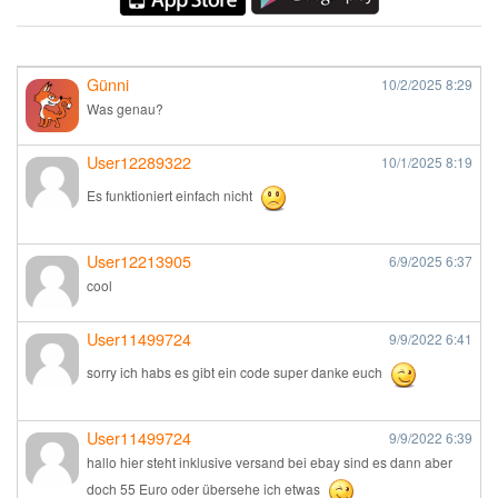
Günni
10/2/2025
8:29
Was genau?
User12289322
10/1/2025
8:19
Es funktioniert einfach nicht
User12213905
6/9/2025
6:37
cool
User11499724
9/9/2022
6:41
sorry ich habs es gibt ein code super danke euch
User11499724
9/9/2022
6:39
hallo hier steht inklusive versand bei ebay sind es dann aber
doch 55 Euro oder übersehe ich etwas