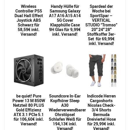
Wireless
Handy Hülle für
Spardeal der
Controller PS5
Samsung Galaxy
Woche bei
Dual Hall Effect
A17 A16 A15 A14
SportSpar –
Joystick ABS
5G Cover
VERTICAL
Schwarz für
Klapphülle Case
STUDIO “Tromso”
58,59€ inkl.
9H Glas für 9,99€
20″ 24″ 28″
Versand!
inkl. Versand!
Stoffkoffer 3er-
Set für 69,99€
inkl. Versand!
be quiet! Pure
Soundcore In-Ear
Indicode Herren
Power 13 M 850W
Kopfhörer Sleep
Cargoshorts
Netzteil 80 PLUS
A30
Nicolas Check-
Gold Effizienz
Wiederverwendbarer
3/4 Shorts
ATX 3.1 PCIe 5.1
Ohrstöpsel
Bermuda
für 106,60€ inkl.
Schlafen Weiß für
Dreiviertel Hose
Versand!
194,13€ inkl.
für 29,99€ inkl.
Versand!
Versand!