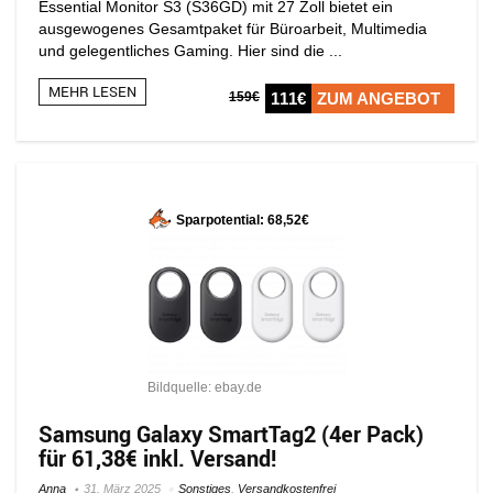
Essential Monitor S3 (S36GD) mit 27 Zoll bietet ein
ausgewogenes Gesamtpaket für Büroarbeit, Multimedia
und gelegentliches Gaming. Hier sind die ...
MEHR LESEN
159€
111€
ZUM ANGEBOT
Sparpotential: 68,52€
Bildquelle: ebay.de
Samsung Galaxy SmartTag2 (4er Pack)
für 61,38€ inkl. Versand!
Anna
31. März 2025
Sonstiges
,
Versandkostenfrei