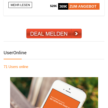
MEHR LESEN
529€
369€
ZUM ANGEBOT
UserOnline
71 Users
online