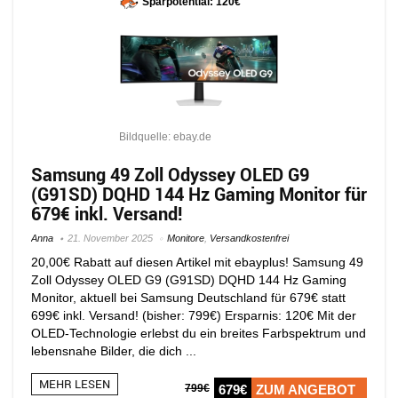
Sparpotential: 120€
Bildquelle: ebay.de
Samsung 49 Zoll Odyssey OLED G9
(G91SD) DQHD 144 Hz Gaming Monitor für
679€ inkl. Versand!
Anna
21. November 2025
Monitore
,
Versandkostenfrei
20,00€ Rabatt auf diesen Artikel mit ebayplus! Samsung 49
Zoll Odyssey OLED G9 (G91SD) DQHD 144 Hz Gaming
Monitor, aktuell bei Samsung Deutschland für 679€ statt
699€ inkl. Versand! (bisher: 799€) Ersparnis: 120€ Mit der
OLED-Technologie erlebst du ein breites Farbspektrum und
lebensnahe Bilder, die dich ...
MEHR LESEN
799€
679€
ZUM ANGEBOT