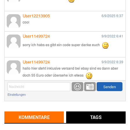
User12213905
6/9/2025
6:37
cool
User11499724
9/9/2022
6:41
sorry ich habs es gibt ein code super danke euch
User11499724
9/9/2022
6:39
hallo hier steht inklusive versand bei ebay sind es dann aber
doch 55 Euro oder übersehe ich etwas
Günni
9/1/2022
6:17
Einstellungen
Ich glaube du hast den Sinn eines Schnäppchenblogs noch
immer nicht verstanden?
Günni
KOMMENTARE
TAGS
9/1/2022
6:16
Dann schau mal bitte auf das Datum
Die meisten Deals