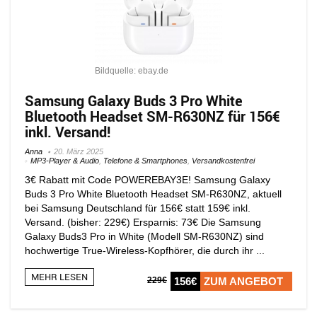
Bildquelle: ebay.de
Samsung Galaxy Buds 3 Pro White
Bluetooth Headset SM-R630NZ für 156€
inkl. Versand!
Anna
20. März 2025
MP3-Player & Audio
,
Telefone & Smartphones
,
Versandkostenfrei
3€ Rabatt mit Code POWEREBAY3E! Samsung Galaxy
Buds 3 Pro White Bluetooth Headset SM-R630NZ, aktuell
bei Samsung Deutschland für 156€ statt 159€ inkl.
Versand. (bisher: 229€) Ersparnis: 73€ Die Samsung
Galaxy Buds3 Pro in White (Modell SM-R630NZ) sind
hochwertige True-Wireless-Kopfhörer, die durch ihr ...
MEHR LESEN
229€
156€
ZUM ANGEBOT