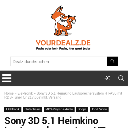
Home
»
Elektronik
»
Sony 3D 5.1 Heimkino Lautsprechersystem HT-AS5 mit
RDS-Tuner für 217,60€ inkl. Versand
Elektronik
Gutscheine
MP3-Player & Audio
Shops
TV & Video
Sony 3D 5.1 Heimkino