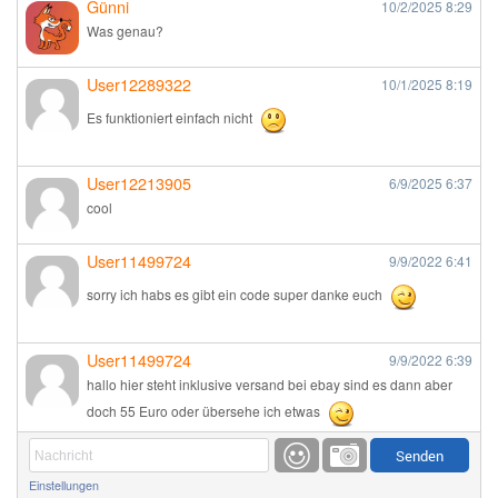
Günni
10/2/2025
8:29
Was genau?
User12289322
10/1/2025
8:19
Es funktioniert einfach nicht
User12213905
6/9/2025
6:37
cool
User11499724
9/9/2022
6:41
sorry ich habs es gibt ein code super danke euch
User11499724
9/9/2022
6:39
hallo hier steht inklusive versand bei ebay sind es dann aber
doch 55 Euro oder übersehe ich etwas
Günni
9/1/2022
6:17
Einstellungen