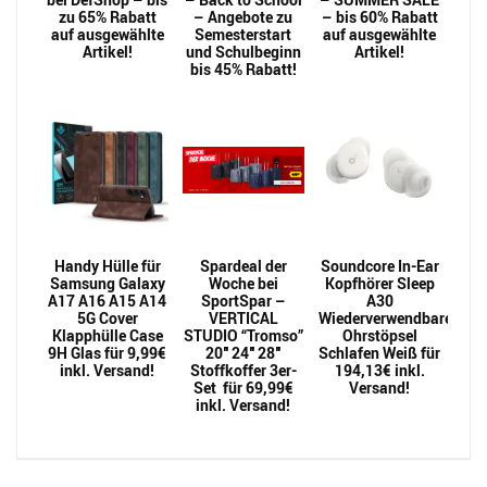
zu 65% Rabatt
– Angebote zu
– bis 60% Rabatt
auf ausgewählte
Semesterstart
auf ausgewählte
Artikel!
und Schulbeginn
Artikel!
bis 45% Rabatt!
Handy Hülle für
Spardeal der
Soundcore In-Ear
Samsung Galaxy
Woche bei
Kopfhörer Sleep
A17 A16 A15 A14
SportSpar –
A30
5G Cover
VERTICAL
Wiederverwendbarer
Klapphülle Case
STUDIO “Tromso”
Ohrstöpsel
9H Glas für 9,99€
20″ 24″ 28″
Schlafen Weiß für
inkl. Versand!
Stoffkoffer 3er-
194,13€ inkl.
Set für 69,99€
Versand!
inkl. Versand!