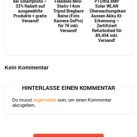
bei Smartphoto –
Flexibles Mini-
PTUltra 8MP
33% Rabatt auf
Stativ 14cm
Solar WLAN
ausgewählte
Tripod Biegbare
Überwachungskamera
Produkte + gratis
Beine (Foto
Aussen Akku KI-
Versand!
Kamera GoPro)
Erkennung –
für 7€ inkl.
Zertifiziert
Versand!
Refurbished für
89,45€ inkl.
Versand!
Kein Kommentar
HINTERLASSE EINEN KOMMENTAR
Du musst
angemeldet
sein, um einen Kommentar
abzugeben.