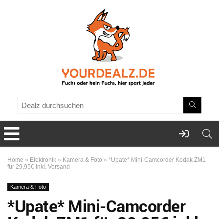
Home
»
Elektronik
»
Kamera & Foto
»
*Upate* Mini-Camcorder Kodak ZM1
für 29,95€ inkl. Versand
Kamera & Foto
*Upate* Mini-Camcorder