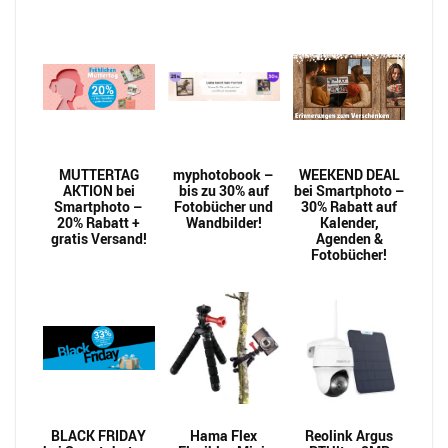
MUTTERTAG
myphotobook –
WEEKEND DEAL
AKTION bei
bis zu 30% auf
bei Smartphoto –
Smartphoto –
Fotobücher und
30% Rabatt auf
20% Rabatt +
Wandbilder!
Kalender,
gratis Versand!
Agenden &
Fotobücher!
BLACK FRIDAY
Hama Flex
Reolink Argus