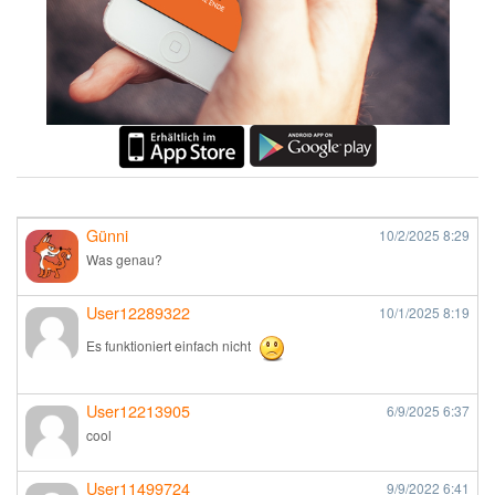
Günni
10/2/2025
8:29
Was genau?
User12289322
10/1/2025
8:19
Es funktioniert einfach nicht
User12213905
6/9/2025
6:37
cool
User11499724
9/9/2022
6:41