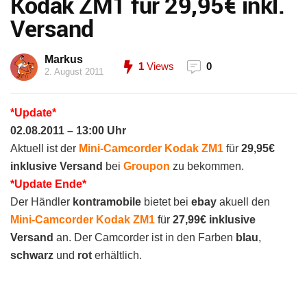
Kodak ZM1 für 29,95€ inkl.
Versand
Markus
1
Views
0
2. August 2011
*Update*
02.08.2011 – 13:00 Uhr
Aktuell ist der
Mini-Camcorder Kodak ZM1
für
29,95€
inklusive Versand
bei
Groupon
zu bekommen.
*Update Ende*
Der Händler
kontramobile
bietet bei
ebay
akuell den
Mini-Camcorder Kodak ZM1
für
27,99€ inklusive
Versand
an. Der Camcorder ist in den Farben
blau
,
schwarz
und
rot
erhältlich.