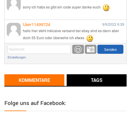
sorry ich habs es gibt ein code super danke euch
User11499724
9/9/2022
6:39
hallo hier steht inklusive versand bei ebay sind es dann aber
doch 55 Euro oder übersehe ich etwas
Günni
9/1/2022
6:17
Einstellungen
Ich glaube du hast den Sinn eines Schnäppchenblogs noch
immer nicht verstanden?
Günni
KOMMENTARE
TAGS
9/1/2022
6:16
Dann schau mal bitte auf das Datum
Die meisten Deals
sind Tagespreise!
Folge uns auf Facebook:
User11493041
8/31/2022
7:10
Wird hier für 98,99 angeboten, bei Klick auf "Zum Deal" sind es
dann 140 Euro, das ist doch Betrug am Kunden