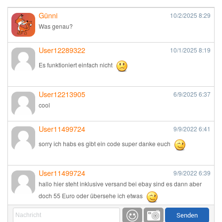
Günni
10/2/2025
8:29
Was genau?
User12289322
10/1/2025
8:19
Es funktioniert einfach nicht
User12213905
6/9/2025
6:37
cool
User11499724
9/9/2022
6:41
sorry ich habs es gibt ein code super danke euch
User11499724
9/9/2022
6:39
hallo hier steht inklusive versand bei ebay sind es dann aber
doch 55 Euro oder übersehe ich etwas