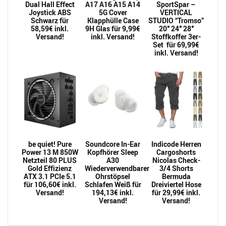
Dual Hall Effect
A17 A16 A15 A14
SportSpar –
Joystick ABS
5G Cover
VERTICAL
Schwarz für
Klapphülle Case
STUDIO “Tromso”
58,59€ inkl.
9H Glas für 9,99€
20″ 24″ 28″
Versand!
inkl. Versand!
Stoffkoffer 3er-
Set für 69,99€
inkl. Versand!
be quiet! Pure
Soundcore In-Ear
Indicode Herren
Power 13 M 850W
Kopfhörer Sleep
Cargoshorts
Netzteil 80 PLUS
A30
Nicolas Check-
Gold Effizienz
Wiederverwendbarer
3/4 Shorts
ATX 3.1 PCIe 5.1
Ohrstöpsel
Bermuda
für 106,60€ inkl.
Schlafen Weiß für
Dreiviertel Hose
Versand!
194,13€ inkl.
für 29,99€ inkl.
Versand!
Versand!