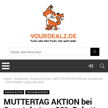
Home
»
Elektronik
»
Kamera & Foto
»
MUTTERTAG AKTION bei Smartphoto
– 20% Rabatt + gratis Versand!
Kamera & Foto
Versandkostenfrei
MUTTERTAG AKTION bei