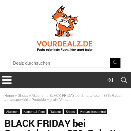
Home
»
Shops
»
Aktionen
»
BLACK FRIDAY bei Smartphoto – 33% Rabatt
auf ausgewählte Produkte + gratis Versand!
Aktionen
Kamera & Foto
Rabatte
Shops
Versandkostenfrei
BLACK FRIDAY bei