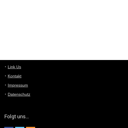
Deals hinweist, wir selbst verkaufen das Produkt nicht. Zudem
ist das was du suchst schon 2 Jahre her.
User11448863
7/13/2022
3:39
von welchem Panel sprichst du?
User11448767
7/13/2022
1:15
... das Panel hat eine durchsichtige Folie - muss diese weg??
Günni
7/11/2022
5:43
Du hast eine Mail
Link Us
Kontakt
Günni
7/11/2022
5:40
Impressum
Ich schreib dir mal zurück!
Datenschutz
Günni
7/11/2022
5:40
Jo habs gefunden!
Folgt uns…
ALIENWESEN
7/11/2022
5:40