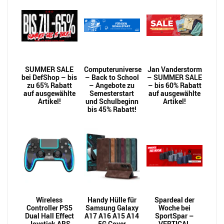
SUMMER SALE
Computeruniverse
Jan Vanderstorm
bei DefShop – bis
– Back to School
– SUMMER SALE
zu 65% Rabatt
– Angebote zu
– bis 60% Rabatt
auf ausgewählte
Semesterstart
auf ausgewählte
Artikel!
und Schulbeginn
Artikel!
bis 45% Rabatt!
Wireless
Handy Hülle für
Spardeal der
Controller PS5
Samsung Galaxy
Woche bei
Dual Hall Effect
A17 A16 A15 A14
SportSpar –
Joystick ABS
5G Cover
VERTICAL