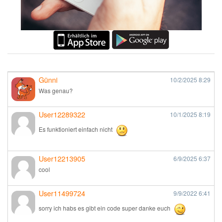
Günni
10/2/2025
8:29
Was genau?
User12289322
10/1/2025
8:19
Es funktioniert einfach nicht
User12213905
6/9/2025
6:37
cool
User11499724
9/9/2022
6:41
sorry ich habs es gibt ein code super danke euch