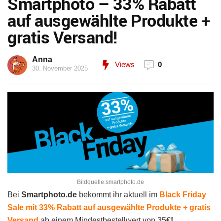
Smartphoto – 33% Rabatt
auf ausgewählte Produkte +
gratis Versand!
Anna
Views
0
30. November 2025
Bildquelle:smartphoto.de
Bei
Smartphoto.de
bekommt ihr aktuell im
Black Friday
Sale mit 33% Rabatt auf ausgewählte Produkte + gratis
Versand
ab einem
Mindestbestellwert von 35€
!