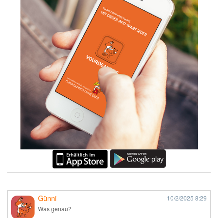
Günni
10/2/2025
8:29
Was genau?