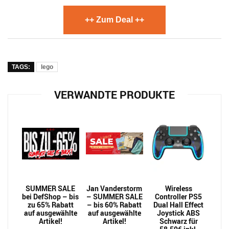
++ Zum Deal ++
TAGS:
lego
VERWANDTE PRODUKTE
SUMMER SALE
Jan Vanderstorm
Wireless
bei DefShop – bis
– SUMMER SALE
Controller PS5
zu 65% Rabatt
– bis 60% Rabatt
Dual Hall Effect
auf ausgewählte
auf ausgewählte
Joystick ABS
Artikel!
Artikel!
Schwarz für