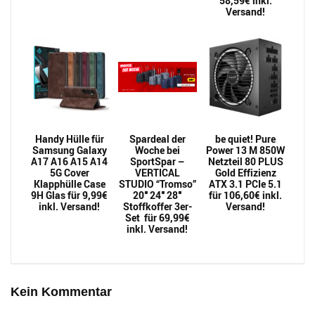
58,59€ inkl.
Versand!
Handy Hülle für
Spardeal der
be quiet! Pure
Samsung Galaxy
Woche bei
Power 13 M 850W
A17 A16 A15 A14
SportSpar –
Netzteil 80 PLUS
5G Cover
VERTICAL
Gold Effizienz
Klapphülle Case
STUDIO “Tromso”
ATX 3.1 PCIe 5.1
9H Glas für 9,99€
20″ 24″ 28″
für 106,60€ inkl.
inkl. Versand!
Stoffkoffer 3er-
Versand!
Set für 69,99€
inkl. Versand!
Kein Kommentar