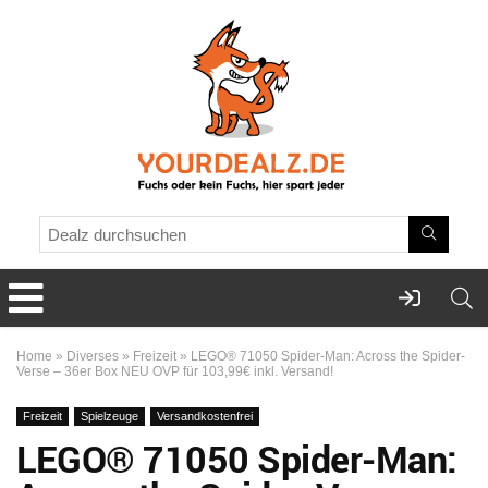
Home
»
Diverses
»
Freizeit
»
LEGO® 71050 Spider-Man: Across the Spider-
Verse – 36er Box NEU OVP für 103,99€ inkl. Versand!
Freizeit
Spielzeuge
Versandkostenfrei
LEGO® 71050 Spider-Man: