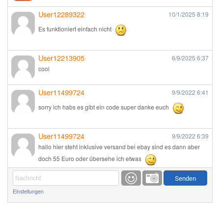
User12289322
10/1/2025
8:19
Es funktioniert einfach nicht
User12213905
6/9/2025
6:37
cool
User11499724
9/9/2022
6:41
sorry ich habs es gibt ein code super danke euch
User11499724
9/9/2022
6:39
hallo hier steht inklusive versand bei ebay sind es dann aber
doch 55 Euro oder übersehe ich etwas
Günni
9/1/2022
6:17
Einstellungen
Ich glaube du hast den Sinn eines Schnäppchenblogs noch
immer nicht verstanden?