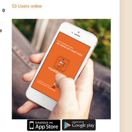
53 Users
online
0
e