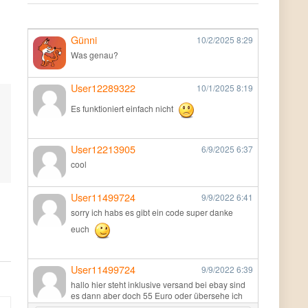
Günni
10/2/2025
8:29
Was genau?
User12289322
10/1/2025
8:19
Es funktioniert einfach nicht
User12213905
6/9/2025
6:37
cool
User11499724
9/9/2022
6:41
sorry ich habs es gibt ein code super danke
euch
User11499724
9/9/2022
6:39
hallo hier steht inklusive versand bei ebay sind
es dann aber doch 55 Euro oder übersehe ich