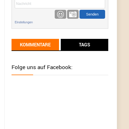
etwas
Günni
9/1/2022
6:17
Einstellungen
Ich glaube du hast den Sinn eines
Schnäppchenblogs noch immer nicht
verstanden?
KOMMENTARE
TAGS
Günni
9/1/2022
6:16
Dann schau mal bitte auf das Datum
Die
meisten Deals sind Tagespreise!
Folge uns auf Facebook:
User11493041
8/31/2022
7:10
Wird hier für 98,99 angeboten, bei Klick auf "Zum
Deal" sind es dann 140 Euro, das ist doch
Betrug am Kunden
Günni
7/30/2022
5:32
Wieso beschiss? Wir sind ein Schnäppchenblog
der "nur" auf Deals hinweist, wir selbst verkaufen
das Produkt nicht. Zudem ist das was du suchst
schon 2 Jahre her.