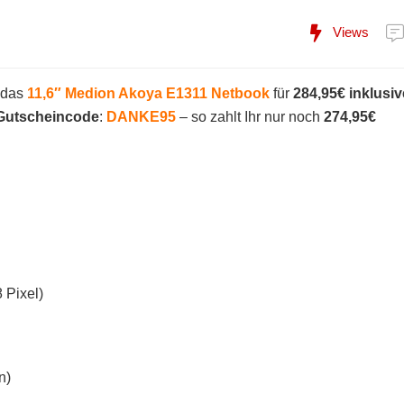
Views
das
11,6″ Medion Akoya E1311 Netbook
für
284,95€ inklusiv
Gutscheincode
:
DANKE95
– so zahlt Ihr nur noch
274,95€
 Pixel)
n)