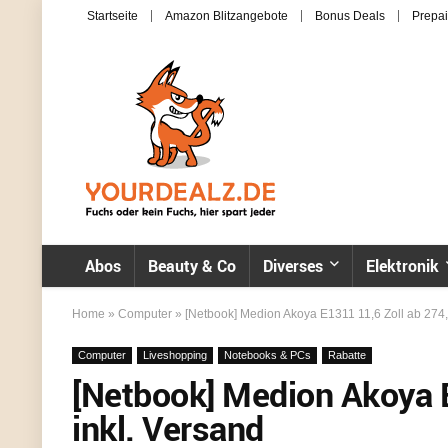
Startseite
Amazon Blitzangebote
Bonus Deals
Prepai
Abos
Beauty & Co
Diverses
Elektronik
Home
»
Computer
»
[Netbook] Medion Akoya E1311 11,6 Zoll ab 274,
Computer
Liveshopping
Notebooks & PCs
Rabatte
[Netbook] Medion Akoya 
inkl. Versand