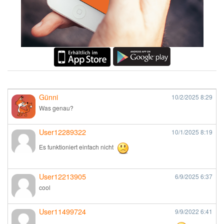
Günni
10/2/2025
8:29
Was genau?
User12289322
10/1/2025
8:19
Es funktioniert einfach nicht
User12213905
6/9/2025
6:37
cool
User11499724
9/9/2022
6:41