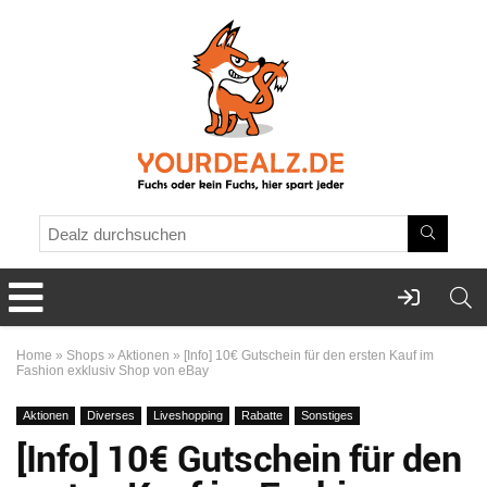
Home
»
Shops
»
Aktionen
»
[Info] 10€ Gutschein für den ersten Kauf im
Fashion exklusiv Shop von eBay
Aktionen
Diverses
Liveshopping
Rabatte
Sonstiges
[Info] 10€ Gutschein für den