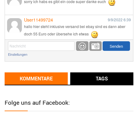
sorry ich habs es gibt ein code super danke euch
User11499724
9/9/2022
6:39
hallo hier steht inklusive versand bei ebay sind es dann aber
doch 55 Euro oder übersehe ich etwas
Günni
9/1/2022
6:17
Einstellungen
Ich glaube du hast den Sinn eines Schnäppchenblogs noch
immer nicht verstanden?
Günni
KOMMENTARE
TAGS
9/1/2022
6:16
Dann schau mal bitte auf das Datum
Die meisten Deals
sind Tagespreise!
Folge uns auf Facebook:
User11493041
8/31/2022
7:10
Wird hier für 98,99 angeboten, bei Klick auf "Zum Deal" sind es
dann 140 Euro, das ist doch Betrug am Kunden
Günni
7/30/2022
5:32