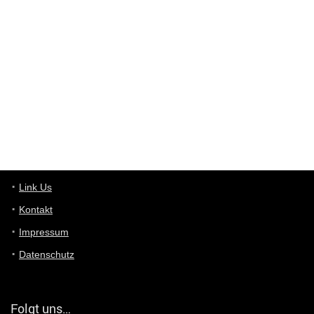
Wieso beschiss? Wir sind ein Schnäppchenblog der "nur" auf
Deals hinweist, wir selbst verkaufen das Produkt nicht. Zudem
ist das was du suchst schon 2 Jahre her.
User11448863
7/13/2022
3:39
von welchem Panel sprichst du?
User11448767
7/13/2022
1:15
... das Panel hat eine durchsichtige Folie - muss diese weg??
Günni
7/11/2022
5:43
Du hast eine Mail
Link Us
Kontakt
Günni
7/11/2022
5:40
Impressum
Ich schreib dir mal zurück!
Datenschutz
Günni
7/11/2022
5:40
Jo habs gefunden!
Folgt uns…