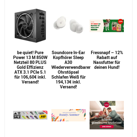
be quiet! Pure
Soundcore In-Ear
Fressnapf – 12%
Power 13 M 850W
Kopfhörer Sleep
Rabatt auf
Netzteil 80 PLUS
A30
Nassfutter für
Gold Effizienz
Wiederverwendbarer
deinen Hund!
ATX 3.1 PCIe 5.1
Ohrstöpsel
für 106,60€ inkl.
Schlafen Weiß für
Versand!
194,13€ inkl.
Versand!