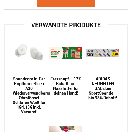
VERWANDTE PRODUKTE
Soundcore In-Ear
Fressnapf – 12%
ADIDAS
Kopfhörer Sleep
Rabatt auf
NEUHEITEN
A30
Nassfutter für
SALE bei
Wiederverwendbarer
deinen Hund!
SportSpar.de –
Ohrstöpsel
bis 93% Rabatt!
Schlafen Weiß für
194,13€ inkl.
Versand!