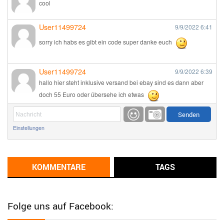
cool
User11499724
9/9/2022
6:41
sorry ich habs es gibt ein code super danke euch
User11499724
9/9/2022
6:39
hallo hier steht inklusive versand bei ebay sind es dann aber
doch 55 Euro oder übersehe ich etwas
Günni
9/1/2022
6:17
Einstellungen
Ich glaube du hast den Sinn eines Schnäppchenblogs noch
immer nicht verstanden?
Günni
KOMMENTARE
TAGS
9/1/2022
6:16
Dann schau mal bitte auf das Datum
Die meisten Deals
sind Tagespreise!
Folge uns auf Facebook:
User11493041
8/31/2022
7:10