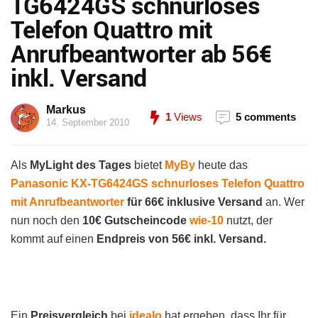
TG6424GS schnurloses
Telefon Quattro mit
Anrufbeantworter ab 56€
inkl. Versand
Markus
1
Views
5 comments
14. September 2010
Als
MyLight des Tages
bietet
MyBy
heute das
Panasonic KX-TG6424GS schnurloses Telefon Quattro
mit Anrufbeantworter
für 66
€ inklusive Versand
an. Wer
nun noch den
10€ Gutscheincode
wie-10
nutzt, der
kommt auf einen
Endpreis von 56€ inkl. Versand.
Ein
Preisvergleich
bei
idealo
hat ergeben, dass Ihr für