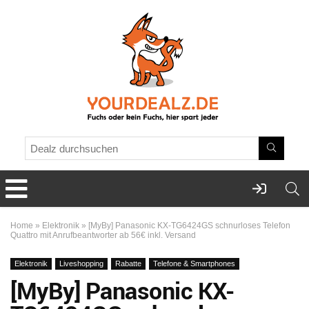
Home
»
Elektronik
»
[MyBy] Panasonic KX-TG6424GS schnurloses Telefon
Quattro mit Anrufbeantworter ab 56€ inkl. Versand
Elektronik
Liveshopping
Rabatte
Telefone & Smartphones
[MyBy] Panasonic KX-