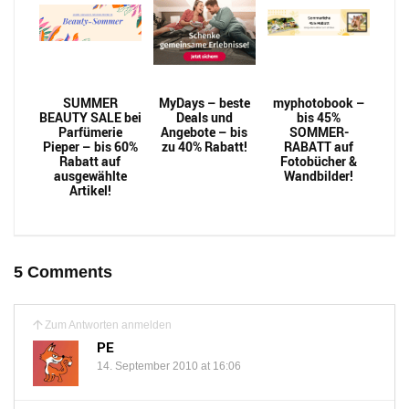
SUMMER
MyDays – beste
myphotobook –
BEAUTY SALE bei
Deals und
bis 45%
Parfümerie
Angebote – bis
SOMMER-
Pieper – bis 60%
zu 40% Rabatt!
RABATT auf
Rabatt auf
Fotobücher &
ausgewählte
Wandbilder!
Artikel!
5 Comments
Zum Antworten anmelden
PE
14. September 2010 at 16:06