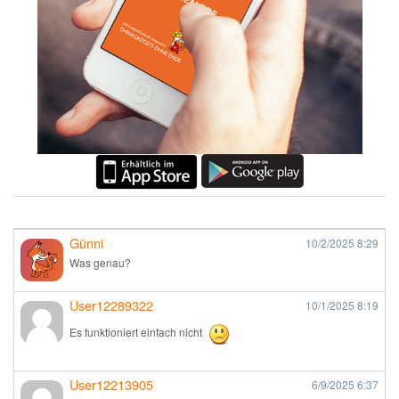
Günni
10/2/2025
8:29
Was genau?
User12289322
10/1/2025
8:19
Es funktioniert einfach nicht
User12213905
6/9/2025
6:37