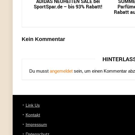
ADIDAS NEUHEITEN SALE bei
SUMMER
SportSpar.de – bis 93% Rabatt!
Parfüme
Rabatt au
Kein Kommentar
HINTERLAS
Du musst
angemeldet
sein, um einen Kommentar ab
Link Us
Kontakt
Impressum
Datenschutz