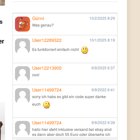
Günni
10/2/2025
8:29
s
Was genau?
User12289322
er
10/1/2025
8:19
Es funktioniert einfach nicht
User12213905
6/9/2025
6:37
cool
User11499724
9/9/2022
6:41
sorry ich habs es gibt ein code super danke
euch
User11499724
9/9/2022
6:39
hallo hier steht inklusive versand bei ebay sind
es dann aber doch 55 Euro oder übersehe ich