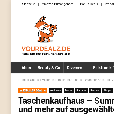
Startseite
Amazon Blitzangebote
Bonus Deals
Prepai
Abos
Beauty & Co
Diverses
Elektronik
Home
»
Shops
»
Aktionen
»
Taschenkaufhaus – Summer Sale – bis z
KNALLER DEAL
Aktionen
Mode
Rabatte
Reisen
Shops
Taschenkaufhaus – Summe
und mehr auf ausgewählte