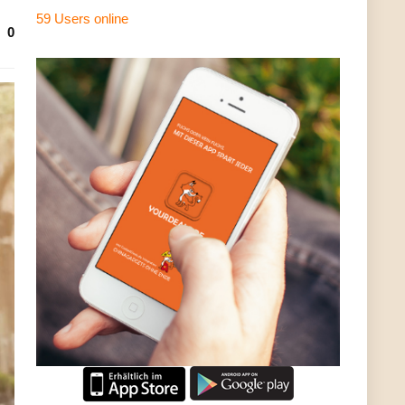
59 Users
online
0