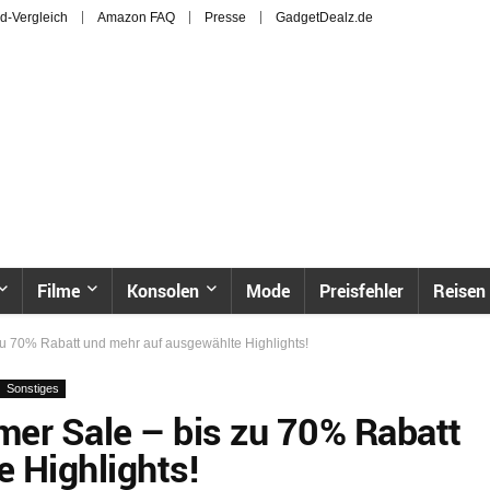
d-Vergleich
Amazon FAQ
Presse
GadgetDealz.de
Filme
Konsolen
Mode
Preisfehler
Reisen
u 70% Rabatt und mehr auf ausgewählte Highlights!
Sonstiges
r Sale – bis zu 70% Rabatt
 Highlights!