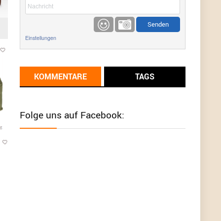
etwas
Günni
9/1/2022
6:17
Einstellungen
Ich glaube du hast den Sinn eines
Schnäppchenblogs noch immer nicht
verstanden?
KOMMENTARE
TAGS
Günni
9/1/2022
6:16
Dann schau mal bitte auf das Datum
Die
meisten Deals sind Tagespreise!
Folge uns auf Facebook:
User11493041
8/31/2022
7:10
Wird hier für 98,99 angeboten, bei Klick auf "Zum
Deal" sind es dann 140 Euro, das ist doch
Betrug am Kunden
Günni
7/30/2022
5:32
Wieso beschiss? Wir sind ein Schnäppchenblog
der "nur" auf Deals hinweist, wir selbst verkaufen
das Produkt nicht. Zudem ist das was du suchst
schon 2 Jahre her.