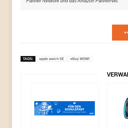
Partner Network und das Amazon PartnerNet.
+
TAGS:
apple watch SE
eBay WOW!
VERWA