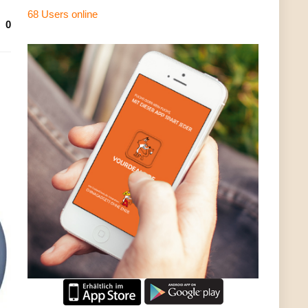
68 Users
online
0