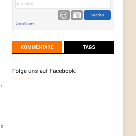
etwas
Günni
9/1/2022
6:17
Einstellungen
Ich glaube du hast den Sinn eines
Schnäppchenblogs noch immer nicht
verstanden?
KOMMENTARE
TAGS
Günni
9/1/2022
6:16
Dann schau mal bitte auf das Datum
Die
meisten Deals sind Tagespreise!
Folge uns auf Facebook:
User11493041
8/31/2022
7:10
ür
Wird hier für 98,99 angeboten, bei Klick auf "Zum
Deal" sind es dann 140 Euro, das ist doch
Betrug am Kunden
Günni
7/30/2022
5:32
Wieso beschiss? Wir sind ein Schnäppchenblog
der "nur" auf Deals hinweist, wir selbst verkaufen
ne
das Produkt nicht. Zudem ist das was du suchst
schon 2 Jahre her.