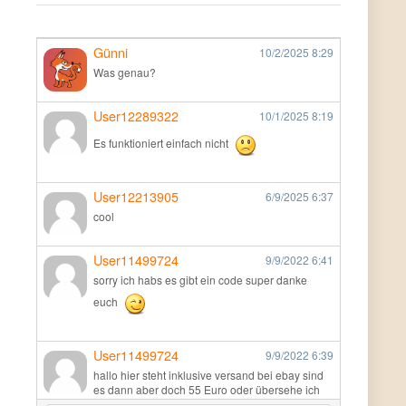
Günni
10/2/2025
8:29
Was genau?
User12289322
10/1/2025
8:19
Es funktioniert einfach nicht
User12213905
6/9/2025
6:37
cool
User11499724
9/9/2022
6:41
sorry ich habs es gibt ein code super danke
euch
User11499724
9/9/2022
6:39
hallo hier steht inklusive versand bei ebay sind
es dann aber doch 55 Euro oder übersehe ich