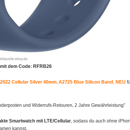
ildquelle:ebay.de
 mit dem Code: RFRB26
2022 Cellular Silver 40mm, A2725 Blue Silicon Band, NEU
f
nderposten und Widerrufs-Retouren, 2 Jahre Gewährleistung”
akte Smartwatch mit LTE/Cellular
, sodass du auch ohne iPho
eamen kannst.