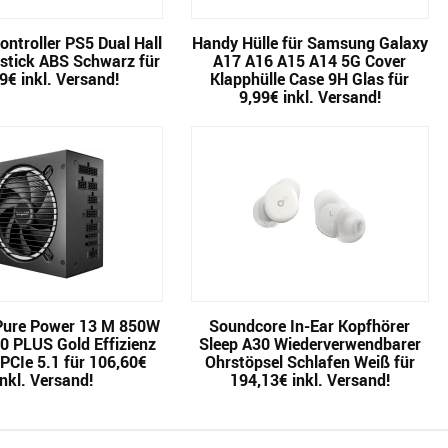
ontroller PS5 Dual Hall
Handy Hülle für Samsung Galaxy
ystick ABS Schwarz für
A17 A16 A15 A14 5G Cover
9€ inkl. Versand!
Klapphülle Case 9H Glas für
9,99€ inkl. Versand!
 Pure Power 13 M 850W
Soundcore In-Ear Kopfhörer
80 PLUS Gold Effizienz
Sleep A30 Wiederverwendbarer
PCIe 5.1 für 106,60€
Ohrstöpsel Schlafen Weiß für
inkl. Versand!
194,13€ inkl. Versand!