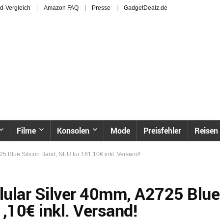
d-Vergleich
Amazon FAQ
Presse
GadgetDealz.de
Filme
Konsolen
Mode
Preisfehler
Reisen
5 Blue Silicon Band, NEU für 161,10€ inkl. Versand!
lular Silver 40mm, A2725 Blue
,10€ inkl. Versand!