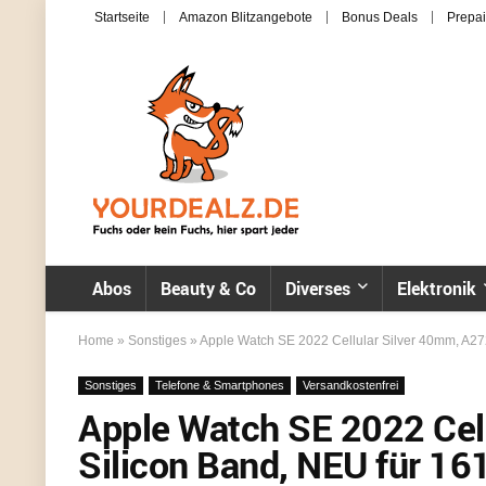
Startseite
Amazon Blitzangebote
Bonus Deals
Prepai
Abos
Beauty & Co
Diverses
Elektronik
Home
»
Sonstiges
»
Apple Watch SE 2022 Cellular Silver 40mm, A272
Sonstiges
Telefone & Smartphones
Versandkostenfrei
Apple Watch SE 2022 Cel
Silicon Band, NEU für 161