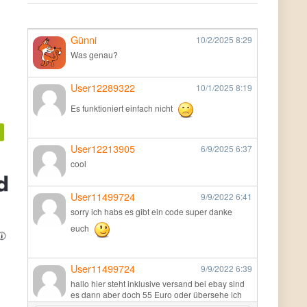
Günni
10/2/2025
8:29
Was genau?
User12289322
10/1/2025
8:19
Es funktioniert einfach nicht
User12213905
6/9/2025
6:37
cool
User11499724
9/9/2022
6:41
sorry ich habs es gibt ein code super danke
euch
User11499724
9/9/2022
6:39
hallo hier steht inklusive versand bei ebay sind
es dann aber doch 55 Euro oder übersehe ich