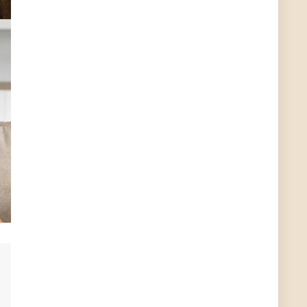
Günni
7/10/2022
4:55
Hallo, wohin hast du den Deal denn geschickt?
ALIENWESEN
7/7/2022
5:56
huhu zs wann wird mein Deal freigeschalten
kann das jemand hier sagen?
Günni
5/10/2022
10:18
Hallo
Günni
2/28/2022
4:06
alles klar und bei dir
User11357677
2/21/2022
8:40
alles klar bei euch ihr Schnäppchenjäger?
User11357677
2/21/2022
8:39