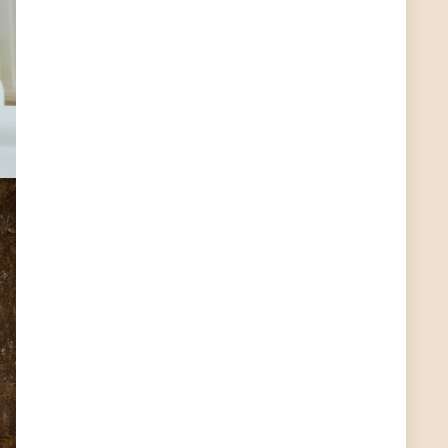
?
ALIENWESEN
7/11/2022
5:38
nein, Dealübeschrift: DDownload
Günni
7/11/2022
3:50
ist es der deal den ich gerade gepostet habe?
ALIENWESEN
7/11/2022
1:02
Ich habe nun nochmal den DEAL eingesendet:
Dein Deal wurde erfolgreich gesendet. Vielen
Dank!
ALIENWESEN
7/10/2022
8:01
direkt hier über Deal melde Button
User11445886
7/10/2022
8:00
direkt hier über Deal melde Button