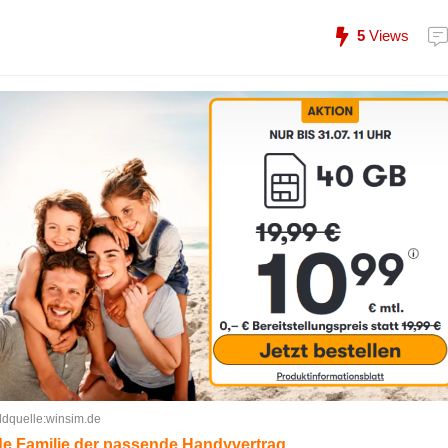
5
Views
ldquelle:winsim.de
ede Familie der passende Handyvertrag