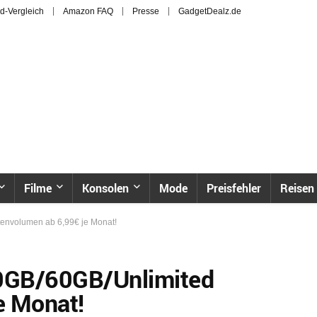
d-Vergleich
Amazon FAQ
Presse
GadgetDealz.de
Filme
Konsolen
Mode
Preisfehler
Reisen
nvolumen ab 6,99€ je Monat!
GB/60GB/Unlimited
e Monat!