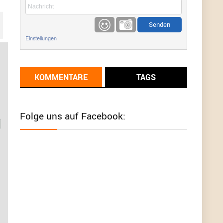
etwas
Günni
9/1/2022
6:17
Einstellungen
Ich glaube du hast den Sinn eines
Schnäppchenblogs noch immer nicht
verstanden?
KOMMENTARE
TAGS
Günni
9/1/2022
6:16
Dann schau mal bitte auf das Datum
Die
meisten Deals sind Tagespreise!
Folge uns auf Facebook:
User11493041
8/31/2022
7:10
Wird hier für 98,99 angeboten, bei Klick auf "Zum
Deal" sind es dann 140 Euro, das ist doch
Betrug am Kunden
Günni
7/30/2022
5:32
Wieso beschiss? Wir sind ein Schnäppchenblog
der "nur" auf Deals hinweist, wir selbst verkaufen
das Produkt nicht. Zudem ist das was du suchst
schon 2 Jahre her.