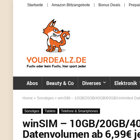
Startseite
Amazon Blitzangebote
Bonus Deals
Prepai
Abos
Beauty & Co
Diverses
Elektronik
Home
»
Sonstiges
»
winSIM – 10GB/20GB/40GB/60GB/Unlimited Date
Sonstiges
Tablets
Telefone & Smartphones
winSIM – 10GB/20GB/40
Datenvolumen ab 6,99€ j