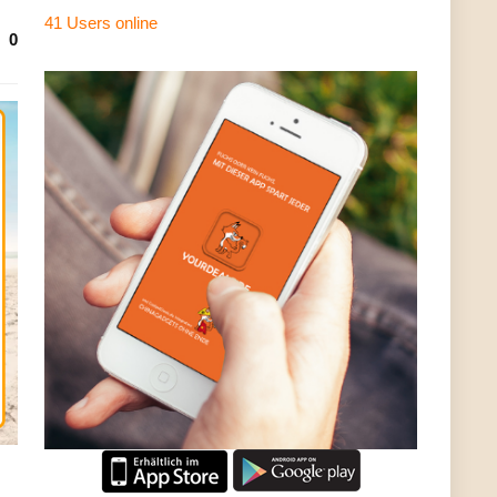
41 Users
online
0