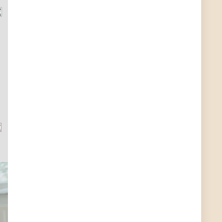
User11448863
7/13/2022
3:39
von welchem Panel sprichst du?
User11448767
7/13/2022
1:15
... das Panel hat eine durchsichtige Folie - muss
diese weg??
Günni
7/11/2022
5:43
Du hast eine Mail
Günni
7/11/2022
5:40
Ich schreib dir mal zurück!
Günni
7/11/2022
5:40
Jo habs gefunden!
ALIENWESEN
7/11/2022
5:40
alternativ Email senden an admin@yourdealz.de