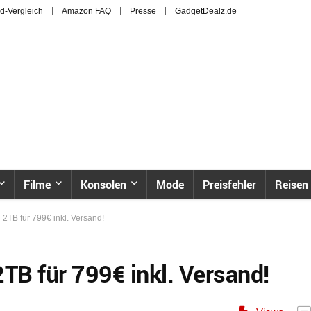
d-Vergleich
Amazon FAQ
Presse
GadgetDealz.de
Filme
Konsolen
Mode
Preisfehler
Reisen
l 2TB für 799€ inkl. Versand!
2TB für 799€ inkl. Versand!