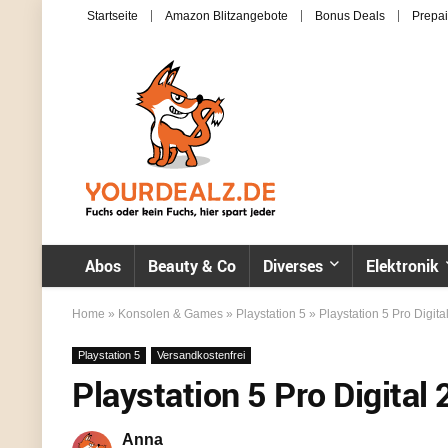
Startseite
Amazon Blitzangebote
Bonus Deals
Prepai
Abos
Beauty & Co
Diverses
Elektronik
Home
»
Konsolen & Games
»
Playstation 5
»
Playstation 5 Pro Digita
Playstation 5
Versandkostenfrei
Playstation 5 Pro Digital 
Anna