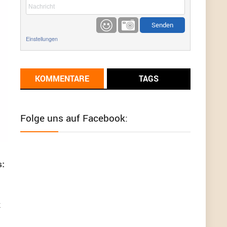
etwas
Günni
9/1/2022
6:17
Einstellungen
Ich glaube du hast den Sinn eines
Schnäppchenblogs noch immer nicht
verstanden?
KOMMENTARE
TAGS
Günni
9/1/2022
6:16
Dann schau mal bitte auf das Datum
Die
meisten Deals sind Tagespreise!
Folge uns auf Facebook:
User11493041
8/31/2022
7:10
Wird hier für 98,99 angeboten, bei Klick auf "Zum
Deal" sind es dann 140 Euro, das ist doch
Betrug am Kunden
s:
Günni
7/30/2022
5:32
Wieso beschiss? Wir sind ein Schnäppchenblog
k
der "nur" auf Deals hinweist, wir selbst verkaufen
das Produkt nicht. Zudem ist das was du suchst
schon 2 Jahre her.