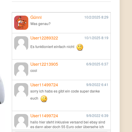
Günni
10/2/2025
8:29
Was genau?
User12289322
10/1/2025
8:19
Es funktioniert einfach nicht
User12213905
6/9/2025
6:37
cool
User11499724
9/9/2022
6:41
sorry ich habs es gibt ein code super danke
euch
User11499724
9/9/2022
6:39
hallo hier steht inklusive versand bei ebay sind
es dann aber doch 55 Euro oder übersehe ich