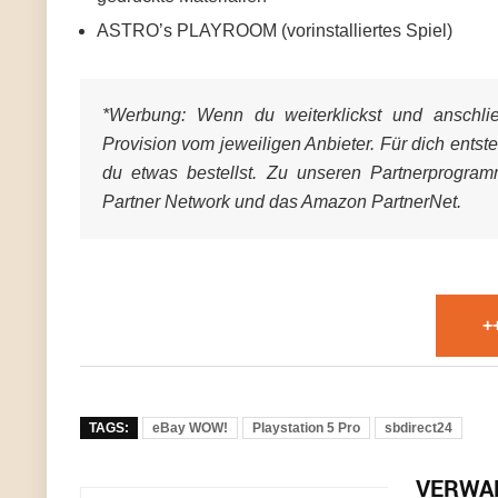
ASTRO’s PLAYROOM (vorinstalliertes Spiel)
*Werbung:
Wenn du weiterklickst und anschließ
Provision vom jeweiligen Anbieter. Für dich entst
du etwas bestellst. Zu unseren Partnerprogra
Partner Network und das Amazon PartnerNet.
+
TAGS:
eBay WOW!
Playstation 5 Pro
sbdirect24
VERWA