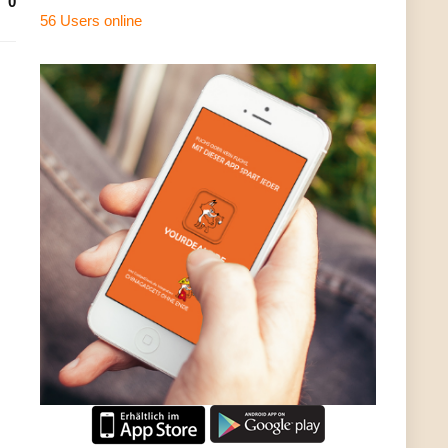
0
56 Users
online