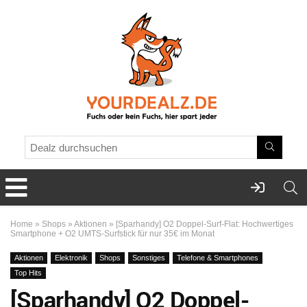
Home
»
Shops
»
Aktionen
»
[Sparhandy] O2 Doppel-Surf-Flat: Hochwertiges
Smartphone + O2 UMTS-Surfstick für nur 35€ im Monat
Aktionen
Elektronik
Shops
Sonstiges
Telefone & Smartphones
Top Hits
[Sparhandy] O2 Doppel-