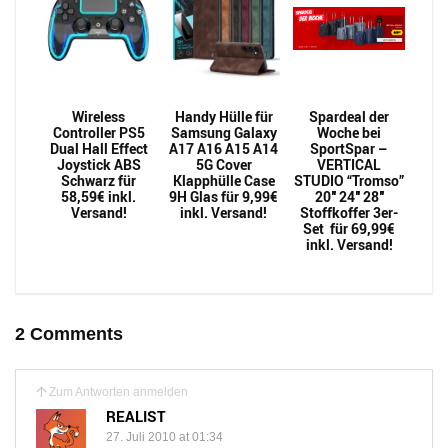
Wireless
Handy Hülle für
Spardeal der
Controller PS5
Samsung Galaxy
Woche bei
Dual Hall Effect
A17 A16 A15 A14
SportSpar –
Joystick ABS
5G Cover
VERTICAL
Schwarz für
Klapphülle Case
STUDIO “Tromso”
58,59€ inkl.
9H Glas für 9,99€
20″ 24″ 28″
Versand!
inkl. Versand!
Stoffkoffer 3er-
Set für 69,99€
inkl. Versand!
2 Comments
Zum Antworten anmelden
REALIST
27. Juli 2010 at 01:34