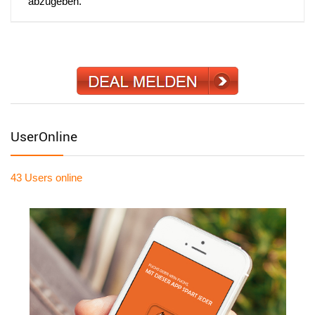
abzugeben.
UserOnline
43 Users
online