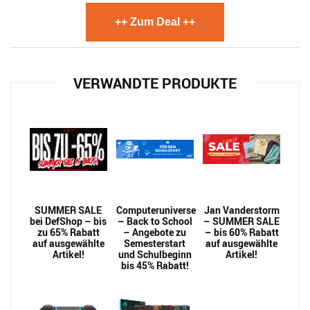
++ Zum Deal ++
VERWANDTE PRODUKTE
SUMMER SALE
Computeruniverse
Jan Vanderstorm
bei DefShop – bis
– Back to School
– SUMMER SALE
zu 65% Rabatt
– Angebote zu
– bis 60% Rabatt
auf ausgewählte
Semesterstart
auf ausgewählte
Artikel!
und Schulbeginn
Artikel!
bis 45% Rabatt!