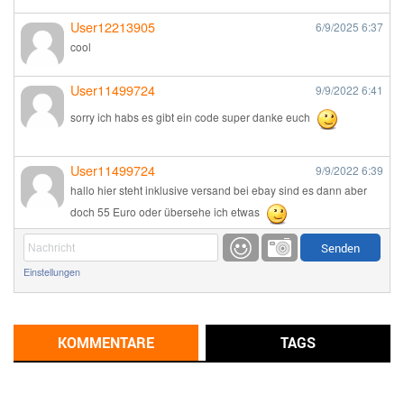
User12213905
6/9/2025
6:37
cool
User11499724
9/9/2022
6:41
sorry ich habs es gibt ein code super danke euch
User11499724
9/9/2022
6:39
hallo hier steht inklusive versand bei ebay sind es dann aber
doch 55 Euro oder übersehe ich etwas
Günni
9/1/2022
6:17
Einstellungen
Ich glaube du hast den Sinn eines Schnäppchenblogs noch
immer nicht verstanden?
Günni
KOMMENTARE
TAGS
9/1/2022
6:16
Dann schau mal bitte auf das Datum
Die meisten Deals
sind Tagespreise!