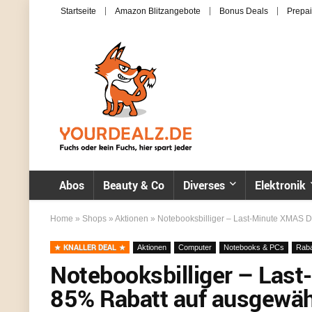
Startseite
Amazon Blitzangebote
Bonus Deals
Prepai
Abos
Beauty & Co
Diverses
Elektronik
Home
»
Shops
»
Aktionen
»
Notebooksbilliger – Last-Minute XMAS D
KNALLER DEAL
Aktionen
Computer
Notebooks & PCs
Raba
Notebooksbilliger – Las
85% Rabatt auf ausgewähl