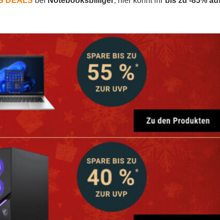
AS DEALS
bei
Notebooksbilliger
, hier könnt ihr
bis zu -85% au