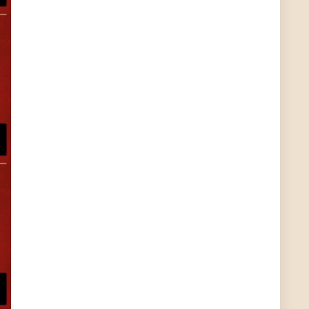
User11448863
7/13/2022
3:39
von welchem Panel sprichst du?
User11448767
7/13/2022
1:15
... das Panel hat eine durchsichtige Folie - muss
diese weg??
Günni
7/11/2022
5:43
Du hast eine Mail
Günni
7/11/2022
5:40
Ich schreib dir mal zurück!
Günni
7/11/2022
5:40
Jo habs gefunden!
ALIENWESEN
7/11/2022
5:40
alternativ Email senden an admin@yourdealz.de