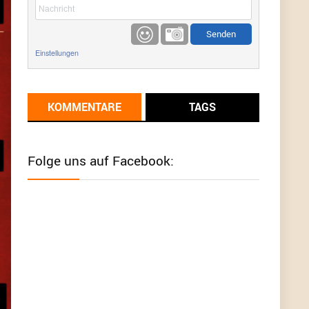
etwas
Günni
9/1/2022
6:17
Einstellungen
Ich glaube du hast den Sinn eines
Schnäppchenblogs noch immer nicht
verstanden?
KOMMENTARE
TAGS
Günni
9/1/2022
6:16
Dann schau mal bitte auf das Datum
Die
meisten Deals sind Tagespreise!
Folge uns auf Facebook:
User11493041
8/31/2022
7:10
Wird hier für 98,99 angeboten, bei Klick auf "Zum
Deal" sind es dann 140 Euro, das ist doch
Betrug am Kunden
Günni
7/30/2022
5:32
Wieso beschiss? Wir sind ein Schnäppchenblog
der "nur" auf Deals hinweist, wir selbst verkaufen
das Produkt nicht. Zudem ist das was du suchst
schon 2 Jahre her.