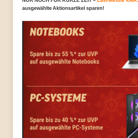
NUR NOCH FÜR KURZE ZEIT –
Last-Minute XM
ausgewählte Aktionsartikel sparen!