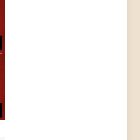
hallo Günni
User11313409
12/23/2021
9:55
...
User11208564
8/30/2021
12:21
Meow Meow vom Ring
Schnepfe
7/25/2021
9:16
OK . Oben rechts
Schnepfe
7/25/2021
9:16
Moin, Wollte die App installieren, finde sie aber
nicht im Playstore. Der Link unten rechts, geht
auch ins Leere