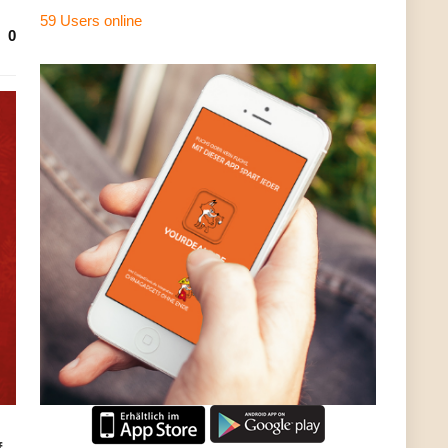
59 Users
online
0