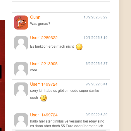
f
Günni
10/2/2025
8:29
Was genau?
User12289322
10/1/2025
8:19
Es funktioniert einfach nicht
User12213905
6/9/2025
6:37
cool
User11499724
9/9/2022
6:41
sorry ich habs es gibt ein code super danke
euch
User11499724
9/9/2022
6:39
hallo hier steht inklusive versand bei ebay sind
es dann aber doch 55 Euro oder übersehe ich