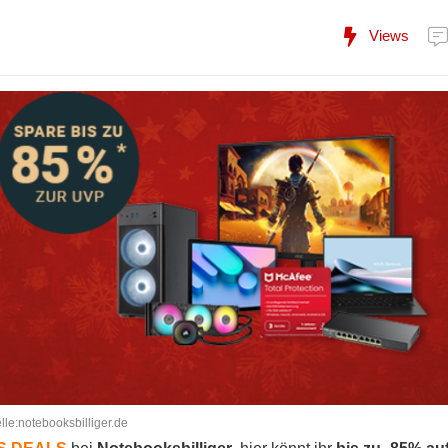
Views
lle:notebooksbilliger.de