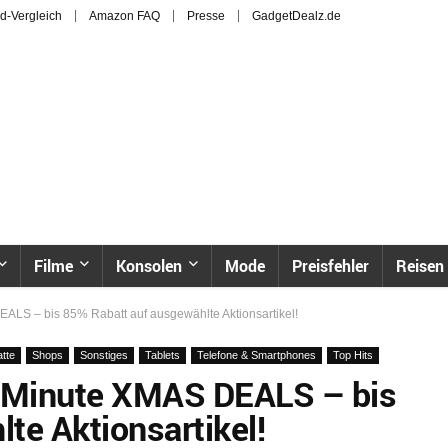
d-Vergleich
Amazon FAQ
Presse
GadgetDealz.de
Filme
Konsolen
Mode
Preisfehler
Reisen
EALS – bis 85% Rabatt auf ausgewählte Aktionsartikel!
tte
Shops
Sonstiges
Tablets
Telefone & Smartphones
Top Hits
t-Minute XMAS DEALS – bis
te Aktionsartikel!