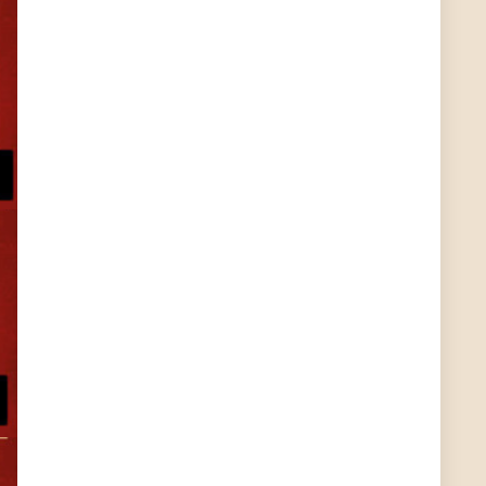
Günni
7/10/2022
4:55
Hallo, wohin hast du den Deal denn geschickt?
ALIENWESEN
7/7/2022
5:56
huhu zs wann wird mein Deal freigeschalten
kann das jemand hier sagen?
Günni
5/10/2022
10:18
Hallo
Günni
2/28/2022
4:06
alles klar und bei dir
User11357677
2/21/2022
8:40
alles klar bei euch ihr Schnäppchenjäger?
User11357677
2/21/2022
8:39