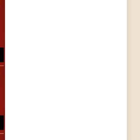
?
ALIENWESEN
7/11/2022
5:38
nein, Dealübeschrift: DDownload
Günni
7/11/2022
3:50
ist es der deal den ich gerade gepostet habe?
ALIENWESEN
7/11/2022
1:02
Ich habe nun nochmal den DEAL eingesendet:
Dein Deal wurde erfolgreich gesendet. Vielen
Dank!
ALIENWESEN
7/10/2022
8:01
direkt hier über Deal melde Button
User11445886
7/10/2022
8:00
direkt hier über Deal melde Button