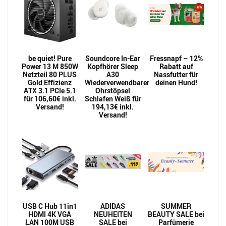
be quiet! Pure
Soundcore In-Ear
Fressnapf – 12%
Power 13 M 850W
Kopfhörer Sleep
Rabatt auf
Netzteil 80 PLUS
A30
Nassfutter für
Gold Effizienz
Wiederverwendbarer
deinen Hund!
ATX 3.1 PCIe 5.1
Ohrstöpsel
für 106,60€ inkl.
Schlafen Weiß für
Versand!
194,13€ inkl.
Versand!
USB C Hub 11in1
ADIDAS
SUMMER
HDMI 4K VGA
NEUHEITEN
BEAUTY SALE bei
LAN 100M USB
SALE bei
Parfümerie