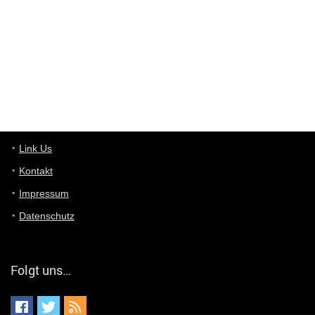
User11448863
7/13/2022
3:39
von welchem Panel sprichst du?
User11448767
7/13/2022
1:15
... das Panel hat eine durchsichtige Folie - muss diese weg??
Günni
7/11/2022
5:43
Du hast eine Mail
Link Us
Kontakt
Günni
7/11/2022
5:40
Impressum
Ich schreib dir mal zurück!
Datenschutz
Günni
7/11/2022
5:40
Jo habs gefunden!
Folgt uns…
ALIENWESEN
7/11/2022
5:40
alternativ Email senden an admin@yourdealz.de ?