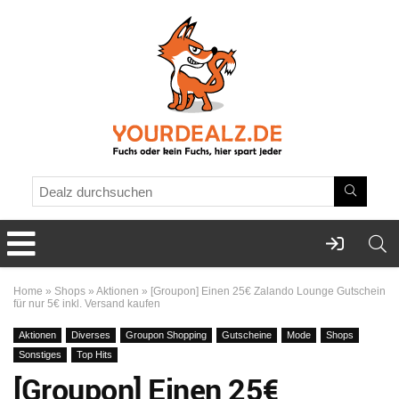
Home
»
Shops
»
Aktionen
»
[Groupon] Einen 25€ Zalando Lounge Gutschein
für nur 5€ inkl. Versand kaufen
Aktionen
Diverses
Groupon Shopping
Gutscheine
Mode
Shops
Sonstiges
Top Hits
[Groupon] Einen 25€