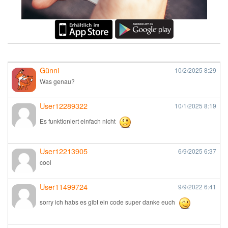
Günni
10/2/2025
8:29
Was genau?
User12289322
10/1/2025
8:19
Es funktioniert einfach nicht
User12213905
6/9/2025
6:37
cool
User11499724
9/9/2022
6:41
sorry ich habs es gibt ein code super danke euch