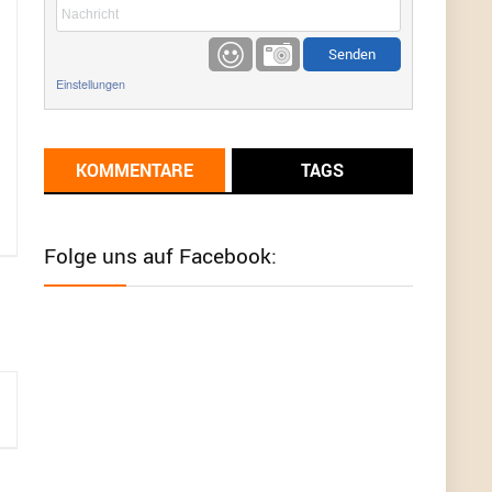
etwas
Günni
9/1/2022
6:17
Einstellungen
Ich glaube du hast den Sinn eines
Schnäppchenblogs noch immer nicht
verstanden?
KOMMENTARE
TAGS
Günni
9/1/2022
6:16
Dann schau mal bitte auf das Datum
Die
meisten Deals sind Tagespreise!
Folge uns auf Facebook:
User11493041
8/31/2022
7:10
Wird hier für 98,99 angeboten, bei Klick auf "Zum
Deal" sind es dann 140 Euro, das ist doch
Betrug am Kunden
Günni
7/30/2022
5:32
Wieso beschiss? Wir sind ein Schnäppchenblog
der "nur" auf Deals hinweist, wir selbst verkaufen
das Produkt nicht. Zudem ist das was du suchst
schon 2 Jahre her.