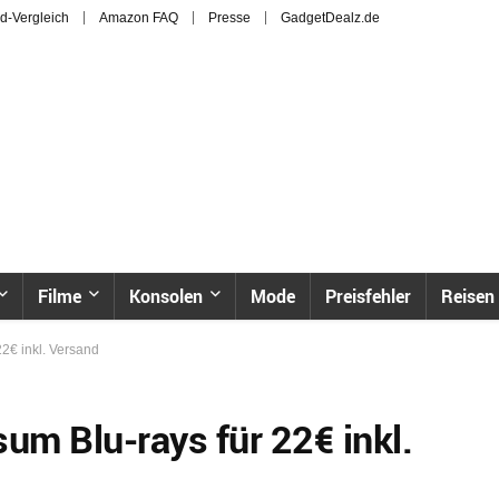
d-Vergleich
Amazon FAQ
Presse
GadgetDealz.de
Filme
Konsolen
Mode
Preisfehler
Reisen
22€ inkl. Versand
sum Blu-rays für 22€ inkl.