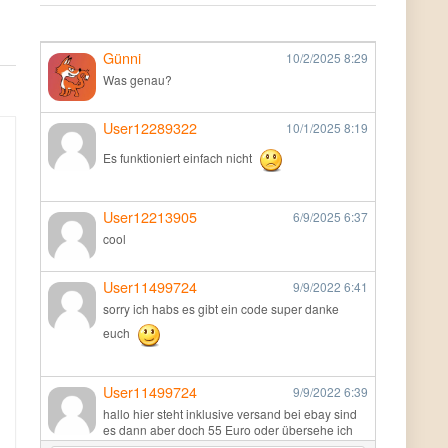
Günni
10/2/2025
8:29
Was genau?
User12289322
10/1/2025
8:19
Es funktioniert einfach nicht
User12213905
6/9/2025
6:37
cool
User11499724
9/9/2022
6:41
sorry ich habs es gibt ein code super danke
euch
User11499724
9/9/2022
6:39
hallo hier steht inklusive versand bei ebay sind
es dann aber doch 55 Euro oder übersehe ich