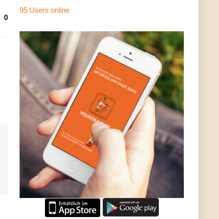
95 Users
online
0