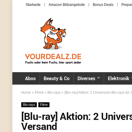
Startseite
Amazon Blitzangebote
Bonus Deals
Prepai
Abos
Beauty & Co
Diverses
Elektronik
Home
»
Filme
»
Blu-rays
»
[Blu-ray] Aktion: 2 Universum Blu-rays für 
Blu-rays
Filme
[Blu-ray] Aktion: 2 Univer
Versand