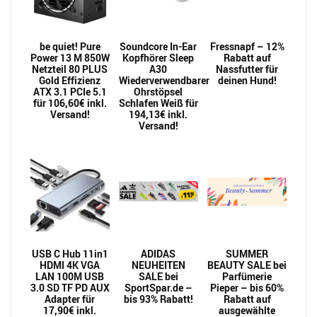
be quiet! Pure
Soundcore In-Ear
Fressnapf – 12%
Power 13 M 850W
Kopfhörer Sleep
Rabatt auf
Netzteil 80 PLUS
A30
Nassfutter für
Gold Effizienz
Wiederverwendbarer
deinen Hund!
ATX 3.1 PCIe 5.1
Ohrstöpsel
für 106,60€ inkl.
Schlafen Weiß für
Versand!
194,13€ inkl.
Versand!
USB C Hub 11in1
ADIDAS
SUMMER
HDMI 4K VGA
NEUHEITEN
BEAUTY SALE bei
LAN 100M USB
SALE bei
Parfümerie
3.0 SD TF PD AUX
SportSpar.de –
Pieper – bis 60%
Adapter für
bis 93% Rabatt!
Rabatt auf
17,90€ inkl.
ausgewählte