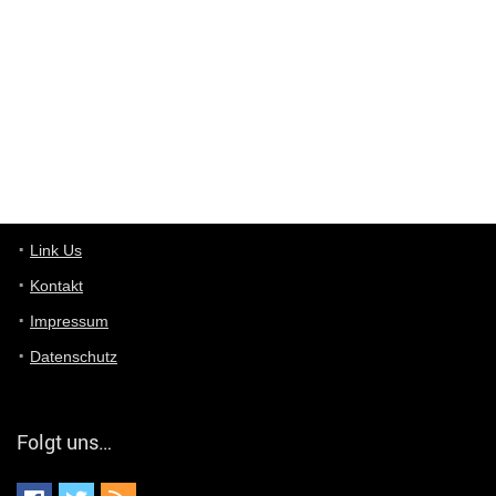
ist das was du suchst schon 2 Jahre her.
User11448863
7/13/2022
3:39
von welchem Panel sprichst du?
User11448767
7/13/2022
1:15
... das Panel hat eine durchsichtige Folie - muss diese weg??
Günni
7/11/2022
5:43
Du hast eine Mail
Link Us
Kontakt
Günni
7/11/2022
5:40
Impressum
Ich schreib dir mal zurück!
Datenschutz
Günni
7/11/2022
5:40
Jo habs gefunden!
Folgt uns…
ALIENWESEN
7/11/2022
5:40
alternativ Email senden an admin@yourdealz.de ?