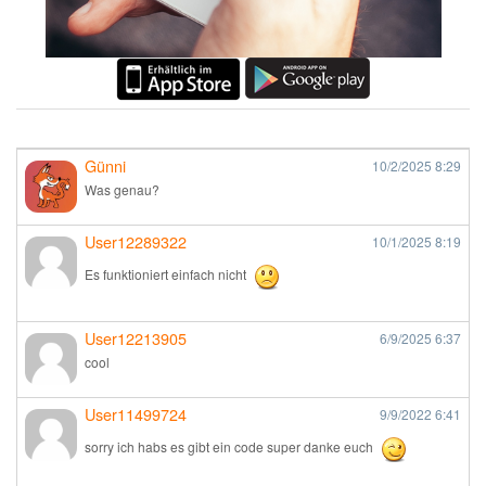
Günni
10/2/2025
8:29
Was genau?
User12289322
10/1/2025
8:19
Es funktioniert einfach nicht
User12213905
6/9/2025
6:37
cool
User11499724
9/9/2022
6:41
sorry ich habs es gibt ein code super danke euch