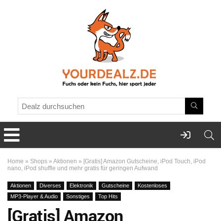
Home
»
Shops
»
Aktionen
»
[Gratis] Amazon Gutscheine, iPod Touch, iPod
nano, iPod shuffle und mehr gratis für geringen Aufwand
Aktionen
Diverses
Elektronik
Gutscheine
Kostenloses
MP3-Player & Audio
Sonstiges
Top Hits
[Gratis] Amazon