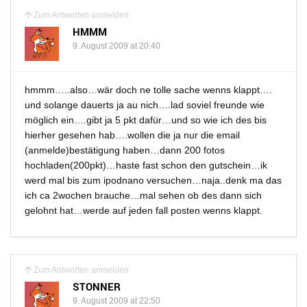
Zum Antworten anmelden
HMMM
9. August 2009 at 20:40
hmmm…..also…wär doch ne tolle sache wenns klappt….
und solange dauerts ja au nich….lad soviel freunde wie
möglich ein….gibt ja 5 pkt dafür…und so wie ich des bis
hierher gesehen hab….wollen die ja nur die email
(anmelde)bestätigung haben…dann 200 fotos
hochladen(200pkt)…haste fast schon den gutschein…ik
werd mal bis zum ipodnano versuchen…naja..denk ma das
ich ca 2wochen brauche…mal sehen ob des dann sich
gelohnt hat…werde auf jeden fall posten wenns klappt.
Zum Antworten anmelden
STONNER
9. August 2009 at 22:50