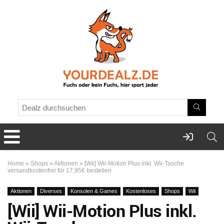
Home
»
Shops
»
Aktionen
»
[Wii] Wii-Motion Plus inkl. Wii-Tasche
versandkostenfrei für 17,95€ bestellen
Aktionen
Diverses
Konsolen & Games
Kostenloses
Shops
Wii
[Wii] Wii-Motion Plus inkl.