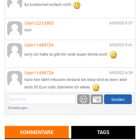
Es funktioniert einfach nicht
User12213905
6/9/2025
6:37
cool
User11499724
9/9/2022
6:41
sorry ich habs es gibt ein code super danke euch
User11499724
9/9/2022
6:39
hallo hier steht inklusive versand bei ebay sind es dann aber
doch 55 Euro oder übersehe ich etwas
Günni
9/1/2022
6:17
Einstellungen
Ich glaube du hast den Sinn eines Schnäppchenblogs noch
immer nicht verstanden?
Günni
KOMMENTARE
TAGS
9/1/2022
6:16