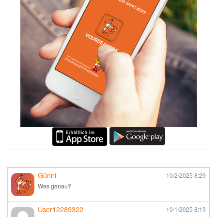
Günni
10/2/2025
8:29
Was genau?
User12289322
10/1/2025
8:19