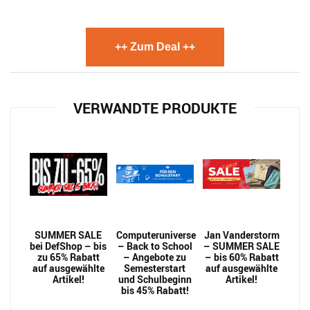
++ Zum Deal ++
VERWANDTE PRODUKTE
SUMMER SALE
Computeruniverse
Jan Vanderstorm
bei DefShop – bis
– Back to School
– SUMMER SALE
zu 65% Rabatt
– Angebote zu
– bis 60% Rabatt
auf ausgewählte
Semesterstart
auf ausgewählte
Artikel!
und Schulbeginn
Artikel!
bis 45% Rabatt!