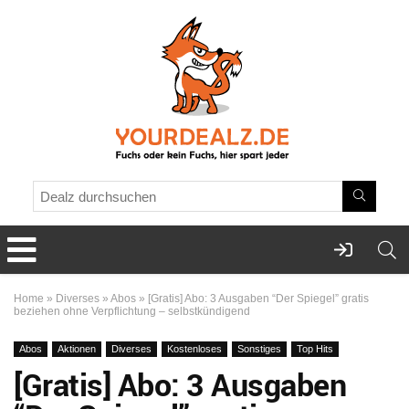
Home
»
Diverses
»
Abos
»
[Gratis] Abo: 3 Ausgaben “Der Spiegel” gratis
beziehen ohne Verpflichtung – selbstkündigend
Abos
Aktionen
Diverses
Kostenloses
Sonstiges
Top Hits
[Gratis] Abo: 3 Ausgaben