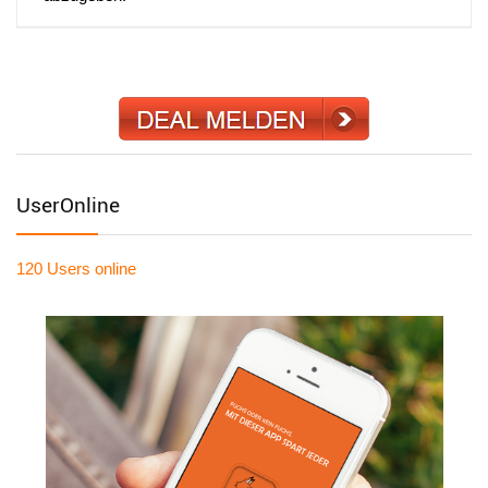
UserOnline
120 Users
online