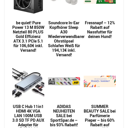
be quiet! Pure
Soundcore In-Ear
Fressnapf – 12%
Power 13 M 850W
Kopfhörer Sleep
Rabatt auf
Netzteil 80 PLUS
A30
Nassfutter für
Gold Effizienz
Wiederverwendbarer
deinen Hund!
ATX 3.1 PCIe 5.1
Ohrstöpsel
für 106,60€ inkl.
Schlafen Weiß für
Versand!
194,13€ inkl.
Versand!
USB C Hub 11in1
ADIDAS
SUMMER
HDMI 4K VGA
NEUHEITEN
BEAUTY SALE bei
LAN 100M USB
SALE bei
Parfümerie
3.0 SD TF PD AUX
SportSpar.de –
Pieper – bis 60%
Adapter für
bis 93% Rabatt!
Rabatt auf