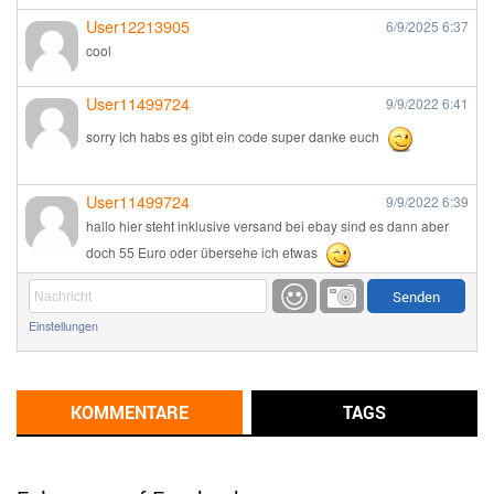
User12213905
6/9/2025
6:37
cool
User11499724
9/9/2022
6:41
sorry ich habs es gibt ein code super danke euch
User11499724
9/9/2022
6:39
hallo hier steht inklusive versand bei ebay sind es dann aber
doch 55 Euro oder übersehe ich etwas
Günni
9/1/2022
6:17
Einstellungen
Ich glaube du hast den Sinn eines Schnäppchenblogs noch
immer nicht verstanden?
Günni
KOMMENTARE
TAGS
9/1/2022
6:16
Dann schau mal bitte auf das Datum
Die meisten Deals
sind Tagespreise!