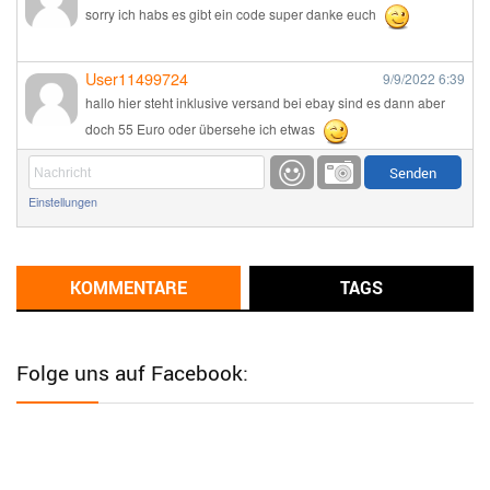
sorry ich habs es gibt ein code super danke euch
User11499724
9/9/2022
6:39
hallo hier steht inklusive versand bei ebay sind es dann aber
doch 55 Euro oder übersehe ich etwas
Günni
9/1/2022
6:17
Einstellungen
Ich glaube du hast den Sinn eines Schnäppchenblogs noch
immer nicht verstanden?
Günni
KOMMENTARE
TAGS
9/1/2022
6:16
Dann schau mal bitte auf das Datum
Die meisten Deals
sind Tagespreise!
Folge uns auf Facebook:
User11493041
8/31/2022
7:10
Wird hier für 98,99 angeboten, bei Klick auf "Zum Deal" sind es
dann 140 Euro, das ist doch Betrug am Kunden