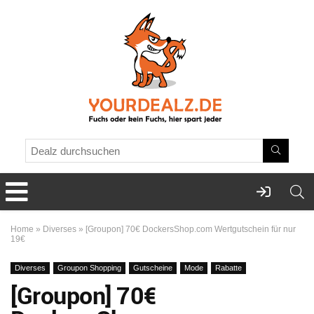
Home
»
Diverses
»
[Groupon] 70€ DockersShop.com Wertgutschein für nur
19€
Diverses
Groupon Shopping
Gutscheine
Mode
Rabatte
[Groupon] 70€