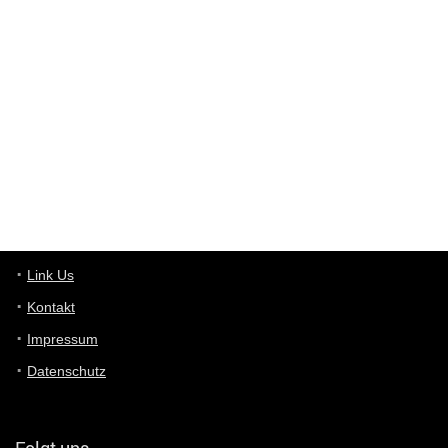
Günni
7/30/2022
5:32
Wieso beschiss? Wir sind ein Schnäppchenblog der "nur" auf
Deals hinweist, wir selbst verkaufen das Produkt nicht. Zudem
ist das was du suchst schon 2 Jahre her.
User11448863
7/13/2022
3:39
von welchem Panel sprichst du?
User11448767
7/13/2022
1:15
... das Panel hat eine durchsichtige Folie - muss diese weg??
Günni
7/11/2022
5:43
Du hast eine Mail
Link Us
Kontakt
Günni
7/11/2022
5:40
Impressum
Ich schreib dir mal zurück!
Datenschutz
Günni
7/11/2022
5:40
Jo habs gefunden!