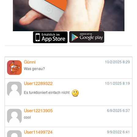
Günni
10/2/2025
8:29
Was genau?
User12289322
10/1/2025
8:19
Es funktioniert einfach nicht
User12213905
6/9/2025
6:37
cool
User11499724
9/9/2022
6:41