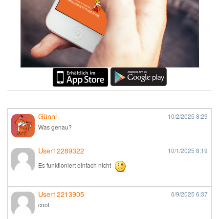
Günni
10/2/2025
8:29
Was genau?
User12289322
10/1/2025
8:19
Es funktioniert einfach nicht
User12213905
6/9/2025
6:37
cool