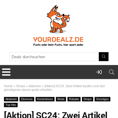
Home
»
Shops
»
Aktionen
»
[Aktion] SC24: Zwei Artikel kaufen und den
günstigeren davon gratis erhalten
Aktionen
Diverses
Kostenloses
Mode
Rabatte
Shops
Sonstiges
Top Hits
[Aktion] SC24: Zwei Artikel