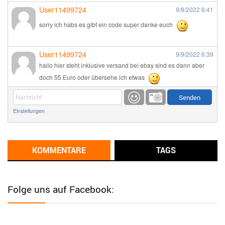
User11499724
9/9/2022
6:41
sorry ich habs es gibt ein code super danke euch
User11499724
9/9/2022
6:39
hallo hier steht inklusive versand bei ebay sind es dann aber
doch 55 Euro oder übersehe ich etwas
Günni
9/1/2022
6:17
Einstellungen
Ich glaube du hast den Sinn eines Schnäppchenblogs noch
immer nicht verstanden?
Günni
KOMMENTARE
TAGS
9/1/2022
6:16
Dann schau mal bitte auf das Datum
Die meisten Deals
sind Tagespreise!
Folge uns auf Facebook:
User11493041
8/31/2022
7:10
Wird hier für 98,99 angeboten, bei Klick auf "Zum Deal" sind es
dann 140 Euro, das ist doch Betrug am Kunden