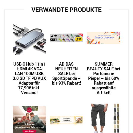
VERWANDTE PRODUKTE
USB C Hub 11in1
ADIDAS
SUMMER
HDMI 4K VGA
NEUHEITEN
BEAUTY SALE bei
LAN 100M USB
SALE bei
Parfümerie
3.0 SD TF PD AUX
SportSpar.de –
Pieper – bis 60%
Adapter für
bis 93% Rabatt!
Rabatt auf
17,90€ inkl.
ausgewählte
Versand!
Artikel!