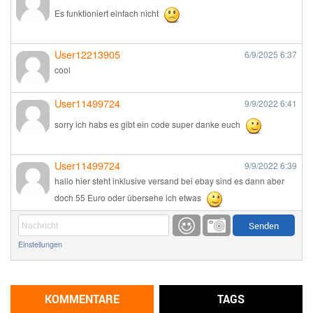
Es funktioniert einfach nicht
User12213905
6/9/2025
6:37
cool
User11499724
9/9/2022
6:41
sorry ich habs es gibt ein code super danke euch
User11499724
9/9/2022
6:39
hallo hier steht inklusive versand bei ebay sind es dann aber
doch 55 Euro oder übersehe ich etwas
Günni
9/1/2022
6:17
Einstellungen
Ich glaube du hast den Sinn eines Schnäppchenblogs noch
immer nicht verstanden?
Günni
KOMMENTARE
TAGS
9/1/2022
6:16