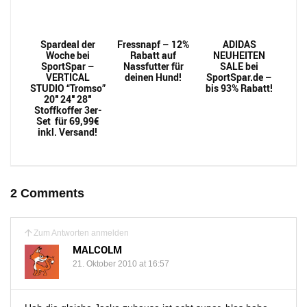
Spardeal der
Fressnapf – 12%
ADIDAS
Woche bei
Rabatt auf
NEUHEITEN
SportSpar –
Nassfutter für
SALE bei
VERTICAL
deinen Hund!
SportSpar.de –
STUDIO “Tromso”
bis 93% Rabatt!
20″ 24″ 28″
Stoffkoffer 3er-
Set für 69,99€
inkl. Versand!
2 Comments
Zum Antworten anmelden
MALCOLM
21. Oktober 2010 at 16:57