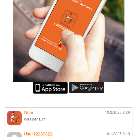
Günni
10/2/2025
8:29
Was genau?
User12289322
10/1/2025
8:19