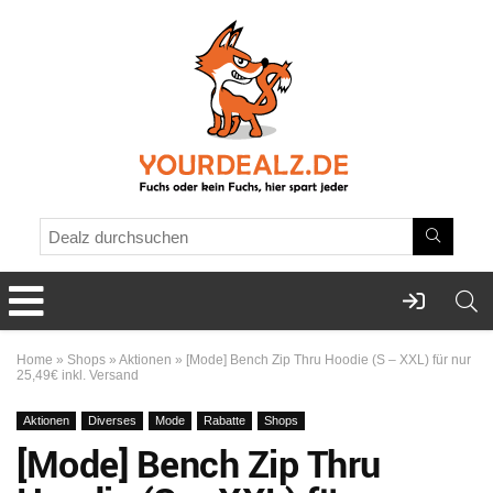
Home
»
Shops
»
Aktionen
»
[Mode] Bench Zip Thru Hoodie (S – XXL) für nur
25,49€ inkl. Versand
Aktionen
Diverses
Mode
Rabatte
Shops
[Mode] Bench Zip Thru