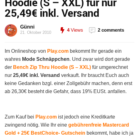
Hoodie (S – XXL) für nur
25,49€ inkl. Versand
Günni
4
Views
2 comments
21. Oktober 2010
Im Onlineshop von
Play.com
bekommt Ihr gerade ein
wahres
Mode Schnäppchen
. Und zwar wird dort gerade
der
Bench Zip Thru Hoodie (S – XXL)
für umgerechnet
nur
25,49€ inkl. Versand
verkauft. Ihr braucht Euch auch
keine Gedanken bzgl. einer Zollgebühr machen, denn erst
ab 26,30€ besteht die Gefahr, dass 19% EUSt. anfallen.
Zum Kauf bei
Play.com
ist jedoch eine Kreditkarte
zwingend nötig. Wie Ihr eine
gebührenfreie Mastercard
Gold + 25€ BestChoice- Gutschein
bekommt, habe ich ja