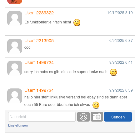
User12289322
10/1/2025
8:19
Es funktioniert einfach nicht
User12213905
6/9/2025
6:37
cool
User11499724
9/9/2022
6:41
sorry ich habs es gibt ein code super danke euch
User11499724
9/9/2022
6:39
hallo hier steht inklusive versand bei ebay sind es dann aber
doch 55 Euro oder übersehe ich etwas
Günni
9/1/2022
6:17
Einstellungen
Ich glaube du hast den Sinn eines Schnäppchenblogs noch
immer nicht verstanden?