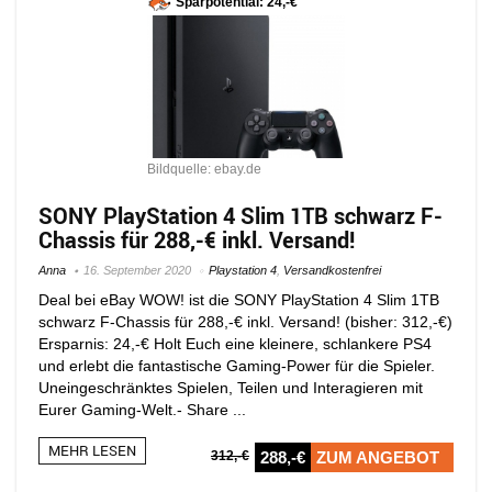
Sparpotential: 24,-€
Bildquelle: ebay.de
SONY PlayStation 4 Slim 1TB schwarz F-
Chassis für 288,-€ inkl. Versand!
Anna
16. September 2020
Playstation 4
,
Versandkostenfrei
Deal bei eBay WOW! ist die SONY PlayStation 4 Slim 1TB
schwarz F-Chassis für 288,-€ inkl. Versand! (bisher: 312,-€)
Ersparnis: 24,-€ Holt Euch eine kleinere, schlankere PS4
und erlebt die fantastische Gaming-Power für die Spieler.
Uneingeschränktes Spielen, Teilen und Interagieren mit
Eurer Gaming-Welt.- Share ...
MEHR LESEN
312,-€
288,-€
ZUM ANGEBOT