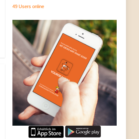
49 Users
online