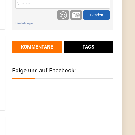
etwas
Günni
9/1/2022
6:17
Einstellungen
Ich glaube du hast den Sinn eines
Schnäppchenblogs noch immer nicht
verstanden?
KOMMENTARE
TAGS
Günni
9/1/2022
6:16
Dann schau mal bitte auf das Datum
Die
meisten Deals sind Tagespreise!
Folge uns auf Facebook:
User11493041
8/31/2022
7:10
Wird hier für 98,99 angeboten, bei Klick auf "Zum
Deal" sind es dann 140 Euro, das ist doch
Betrug am Kunden
Günni
7/30/2022
5:32
Wieso beschiss? Wir sind ein Schnäppchenblog
der "nur" auf Deals hinweist, wir selbst verkaufen
das Produkt nicht. Zudem ist das was du suchst
schon 2 Jahre her.