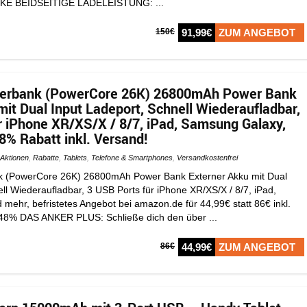
RKE BEIDSEITIGE LADELEISTUNG: ...
150€
91,99€
ZUM ANGEBOT
erbank (PowerCore 26K) 26800mAh Power Bank
mit Dual Input Ladeport, Schnell Wiederaufladbar,
r iPhone XR/XS/X / 8/7, iPad, Samsung Galaxy,
8% Rabatt inkl. Versand!
Aktionen
,
Rabatte
,
Tablets
,
Telefone & Smartphones
,
Versandkostenfrei
 (PowerCore 26K) 26800mAh Power Bank Externer Akku mit Dual
ll Wiederaufladbar, 3 USB Ports für iPhone XR/XS/X / 8/7, iPad,
mehr, befristetes Angebot bei amazon.de für 44,99€ statt 86€ inkl.
 48% DAS ANKER PLUS: Schließe dich den über ...
86€
44,99€
ZUM ANGEBOT