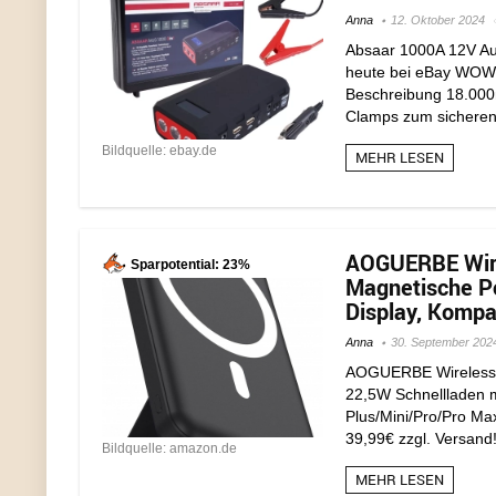
Anna
12. Oktober 2024
Absaar 1000A 12V Aut
heute bei eBay WOW! 
Beschreibung 18.000
Clamps zum sicheren 
Bildquelle: ebay.de
MEHR LESEN
AOGUERBE Wire
Sparpotential: 23%
Magnetische P
Display, Kompa
Anna
30. September 202
AOGUERBE Wireless 
22,5W Schnellladen m
Plus/Mini/Pro/Pro Max
39,99€ zzgl. Versand
Bildquelle: amazon.de
MEHR LESEN