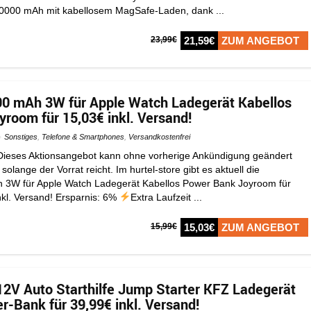
10000 mAh mit kabellosem MagSafe-Laden, dank ...
23,99€
21,59€
ZUM ANGEBOT
0 mAh 3W für Apple Watch Ladegerät Kabellos
room für 15,03€ inkl. Versand!
Sonstiges
,
Telefone & Smartphones
,
Versandkostenfrei
ieses Aktionsangebot kann ohne vorherige Ankündigung geändert
 solange der Vorrat reicht. Im hurtel-store gibt es aktuell die
3W für Apple Watch Ladegerät Kabellos Power Bank Joyroom für
nkl. Versand! Ersparnis: 6%
Extra Laufzeit ...
15,99€
15,03€
ZUM ANGEBOT
2V Auto Starthilfe Jump Starter KFZ Ladegerät
r-Bank für 39,99€ inkl. Versand!