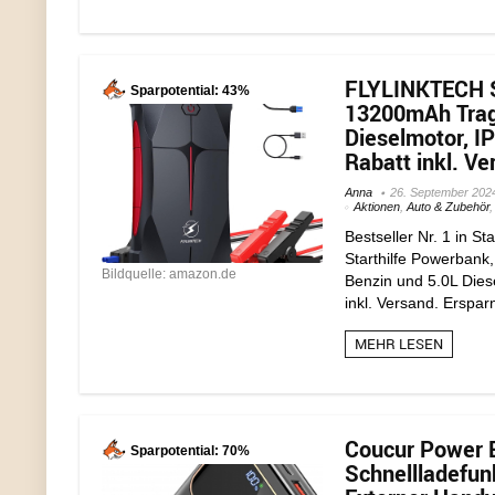
FLYLINKTECH S
Sparpotential: 43%
13200mAh Tragb
Dieselmotor, I
Rabatt inkl. Ve
Anna
26. September 202
Aktionen
,
Auto & Zubehör
Bestseller Nr. 1 in S
Starthilfe Powerbank
Bildquelle: amazon.de
Benzin und 5.0L Dies
inkl. Versand. Ersparn
MEHR LESEN
Coucur Power 
Sparpotential: 70%
Schnellladefun