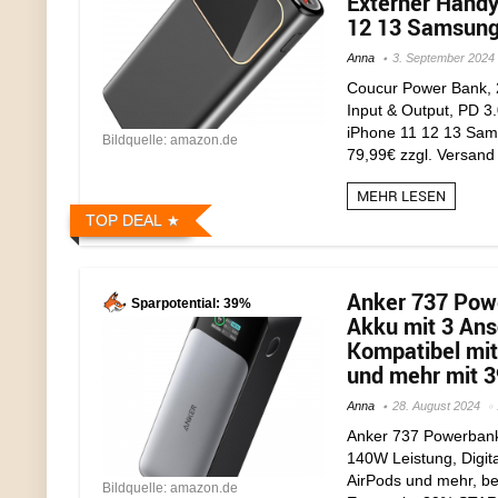
Externer Handy
12 13 Samsung 
Anna
3. September 2024
Coucur Power Bank, 
Input & Output, PD 3
iPhone 11 12 13 Sams
Bildquelle: amazon.de
79,99€ zzgl. Versand 
MEHR LESEN
TOP DEAL
Anker 737 Pow
Sparpotential: 39%
Akku mit 3 Ans
Kompatibel mit
und mehr mit 3
Anna
28. August 2024
Anker 737 Powerbank
140W Leistung, Digita
AirPods und mehr, bef
Bildquelle: amazon.de