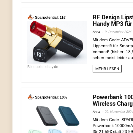
RF Design Lip
Sparpotential: 11€
Handy MP3 für 
Anna
9. Dezember 2024
Mit dem Code: ADVENT
Lippenstift für Smart
Versand! (bisher: 18
sehen meist leider a
Bildquelle: ebay.de
MEHR LESEN
Powerbank 10
Sparpotential: 10%
Wireless Charg
Anna
29. November 202
Mit dem Code: SPARK1
Powerbank 10000mAh
für 21,59€ statt 23,