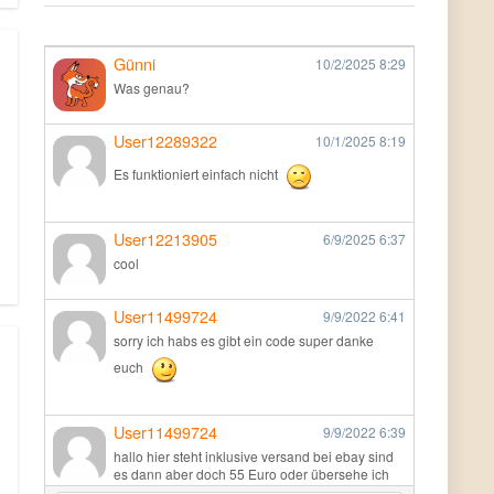
Günni
10/2/2025
8:29
Was genau?
User12289322
10/1/2025
8:19
Es funktioniert einfach nicht
User12213905
6/9/2025
6:37
cool
User11499724
9/9/2022
6:41
sorry ich habs es gibt ein code super danke
euch
User11499724
9/9/2022
6:39
hallo hier steht inklusive versand bei ebay sind
es dann aber doch 55 Euro oder übersehe ich