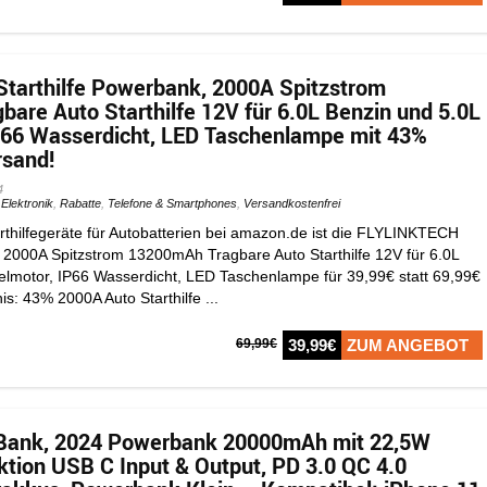
tarthilfe Powerbank, 2000A Spitzstrom
are Auto Starthilfe 12V für 6.0L Benzin und 5.0L
P66 Wasserdicht, LED Taschenlampe mit 43%
rsand!
4
,
Elektronik
,
Rabatte
,
Telefone & Smartphones
,
Versandkostenfrei
tarthilfegeräte für Autobatterien bei amazon.de ist die FLYLINKTECH
, 2000A Spitzstrom 13200mAh Tragbare Auto Starthilfe 12V für 6.0L
elmotor, IP66 Wasserdicht, LED Taschenlampe für 39,99€ statt 69,99€
is: 43% 2000A Auto Starthilfe ...
69,99€
39,99€
ZUM ANGEBOT
Bank, 2024 Powerbank 20000mAh mit 22,5W
ktion USB C Input & Output, PD 3.0 QC 4.0