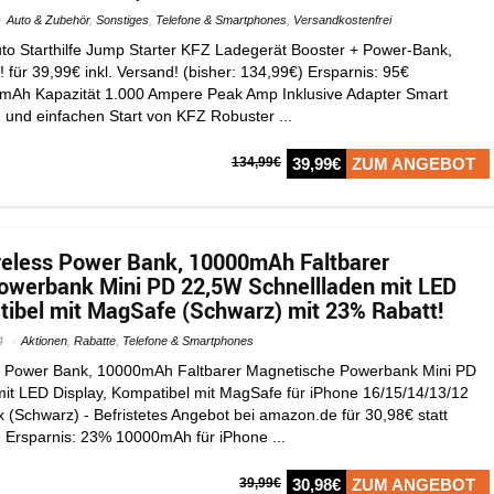
Auto & Zubehör
,
Sonstiges
,
Telefone & Smartphones
,
Versandkostenfrei
o Starthilfe Jump Starter KFZ Ladegerät Booster + Power-Bank,
für 39,99€ inkl. Versand! (bisher: 134,99€) Ersparnis: 95€
mAh Kapazität 1.000 Ampere Peak Amp Inklusive Adapter Smart
und einfachen Start von KFZ Robuster ...
134,99€
39,99€
ZUM ANGEBOT
less Power Bank, 10000mAh Faltbarer
owerbank Mini PD 22,5W Schnellladen mit LED
tibel mit MagSafe (Schwarz) mit 23% Rabatt!
4
Aktionen
,
Rabatte
,
Telefone & Smartphones
Power Bank, 10000mAh Faltbarer Magnetische Powerbank Mini PD
it LED Display, Kompatibel mit MagSafe für iPhone 16/15/14/13/12
 (Schwarz) - Befristetes Angebot bei amazon.de für 30,98€ statt
! Ersparnis: 23% 10000mAh für iPhone ...
39,99€
30,98€
ZUM ANGEBOT