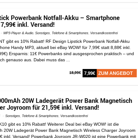
stick Powerbank Notfall-Akku – Smartphone
7,99€ inkl. Versand!
MP3-Player & Audio
,
Sonstiges
,
Telefone & Smartphones
,
Versandkostenfrei
 gibt es 10% Rabatt! RF Design Lipstick Powerbank Notfall-Akku
phone Handy MP3, aktuell bei eBay WOW! für 7,99€ statt 8,88€ inkl.
,99€) Ersparnis: 11€ Powerbanks sind ausgesprochen praktisch – und
uch genauso aus. Dabei muss das ...
18,99€
7,99€
ZUM ANGEBOT
000mAh 20W Ladegerät Power Bank Magnetisch
er Joyroom für 21,59€ inkl. Versand!
4
Sonstiges
,
Telefone & Smartphones
,
Versandkostenfrei
0 gibt es 10% Rabatt! Weiterer Deal bei eBay WOW! ist die
 20W Ladegerät Power Bank Magnetisch Wireless Charger Joyroom
99€ inkl. Versand! Powerbank Joyroom JR-W020 ist eine Powerbank mit