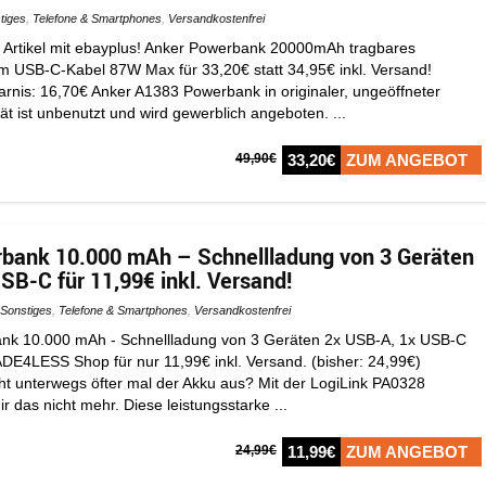
tiges
,
Telefone & Smartphones
,
Versandkostenfrei
 Artikel mit ebayplus! Anker Powerbank 20000mAh tragbares
em USB-C-Kabel 87W Max für 33,20€ statt 34,95€ inkl. Versand!
arnis: 16,70€ Anker A1383 Powerbank in originaler, ungeöffneter
t ist unbenutzt und wird gewerblich angeboten. ...
49,90€
33,20€
ZUM ANGEBOT
bank 10.000 mAh – Schnellladung von 3 Geräten
SB-C für 11,99€ inkl. Versand!
Sonstiges
,
Telefone & Smartphones
,
Versandkostenfrei
ank 10.000 mAh - Schnellladung von 3 Geräten 2x USB-A, 1x USB-C
ADE4LESS Shop für nur 11,99€ inkl. Versand. (bisher: 24,99€)
eht unterwegs öfter mal der Akku aus? Mit der LogiLink PA0328
r das nicht mehr. Diese leistungsstarke ...
24,99€
11,99€
ZUM ANGEBOT