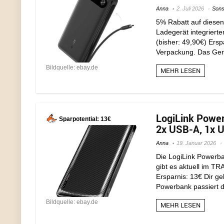
Anna
2. Juli 2026
Sons
5% Rabatt auf diesen
Ladegerät integriert
(bisher: 49,90€) Ersp
Verpackung. Das Gerä
Bildquelle: ebay.de
MEHR LESEN
LogiLink Power
Sparpotential: 13€
2x USB-A, 1x U
Anna
19. Januar 2026
Die LogiLink Powerb
gibt es aktuell im TR
Ersparnis: 13€ Dir g
Powerbank passiert di
Bildquelle: ebay.de
MEHR LESEN