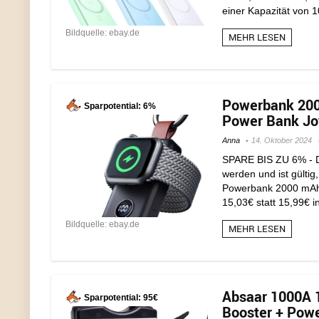
einer Kapazität von 
Bildquelle: ebay.de
MEHR LESEN
Powerbank 200
Sparpotential: 6%
Power Bank Joy
Anna
14. Oktober 2024
SPARE BIS ZU 6% - D
werden und ist gültig,
Powerbank 2000 mAh 
15,03€ statt 15,99€ i
Bildquelle: ebay.de
MEHR LESEN
Absaar 1000A 1
Sparpotential: 95€
Booster + Powe