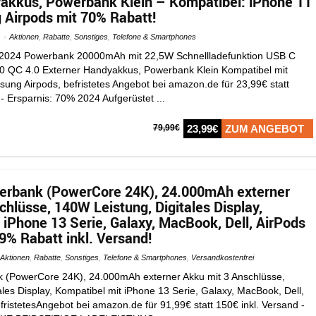
akkus, Powerbank Klein – Kompatibel: iPhone 11
Airpods mit 70% Rabatt!
Aktionen
,
Rabatte
,
Sonstiges
,
Telefone & Smartphones
2024 Powerbank 20000mAh mit 22,5W Schnellladefunktion USB C
.0 QC 4.0 Externer Handyakkus, Powerbank Klein Kompatibel mit
ung Airpods, befristetes Angebot bei amazon.de für 23,99€ statt
- Ersparnis: 70% 2024 Aufgerüstet ...
79,99€
23,99€
ZUM ANGEBOT
erbank (PowerCore 24K), 24.000mAh externer
chlüsse, 140W Leistung, Digitales Display,
 iPhone 13 Serie, Galaxy, MacBook, Dell, AirPods
9% Rabatt inkl. Versand!
Aktionen
,
Rabatte
,
Sonstiges
,
Telefone & Smartphones
,
Versandkostenfrei
 (PowerCore 24K), 24.000mAh externer Akku mit 3 Anschlüsse,
les Display, Kompatibel mit iPhone 13 Serie, Galaxy, MacBook, Dell,
ristetesAngebot bei amazon.de für 91,99€ statt 150€ inkl. Versand -