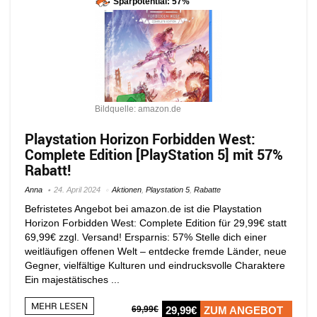
Sparpotential: 57%
Bildquelle: amazon.de
Playstation Horizon Forbidden West:
Complete Edition [PlayStation 5] mit 57%
Rabatt!
Anna
24. April 2024
Aktionen
,
Playstation 5
,
Rabatte
Befristetes Angebot bei amazon.de ist die Playstation
Horizon Forbidden West: Complete Edition für 29,99€ statt
69,99€ zzgl. Versand! Ersparnis: 57% Stelle dich einer
weitläufigen offenen Welt – entdecke fremde Länder, neue
Gegner, vielfältige Kulturen und eindrucksvolle Charaktere
Ein majestätisches ...
MEHR LESEN
69,99€
29,99€
ZUM ANGEBOT