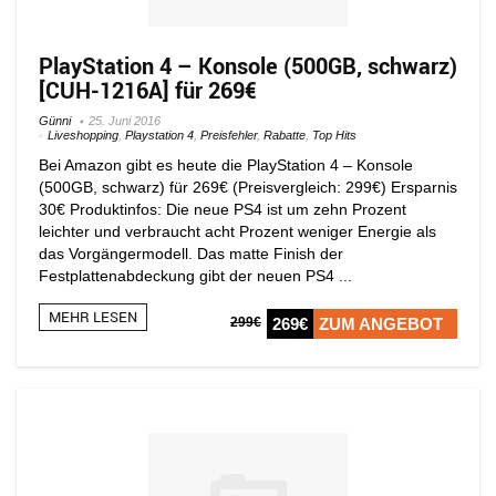
PlayStation 4 – Konsole (500GB, schwarz)
[CUH-1216A] für 269€
Günni
25. Juni 2016
Liveshopping
,
Playstation 4
,
Preisfehler
,
Rabatte
,
Top Hits
Bei Amazon gibt es heute die PlayStation 4 – Konsole
(500GB, schwarz) für 269€ (Preisvergleich: 299€) Ersparnis
30€ Produktinfos: Die neue PS4 ist um zehn Prozent
leichter und verbraucht acht Prozent weniger Energie als
das Vorgängermodell. Das matte Finish der
Festplattenabdeckung gibt der neuen PS4 ...
MEHR LESEN
299€
269€
ZUM ANGEBOT