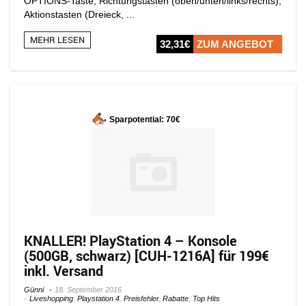
OPTIONS-Taste, Richtungstasten (oben/unten/links/rechts),
Aktionstasten (Dreieck, ...
MEHR LESEN
32,31€
ZUM ANGEBOT
Sparpotential: 70€
KNALLER! PlayStation 4 – Konsole
(500GB, schwarz) [CUH-1216A] für 199€
inkl. Versand
Günni
18. September 2016
Liveshopping
,
Playstation 4
,
Preisfehler
,
Rabatte
,
Top Hits