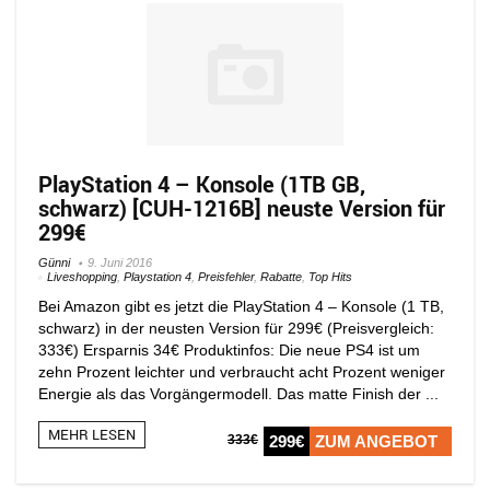
PlayStation 4 – Konsole (1TB GB,
schwarz) [CUH-1216B] neuste Version für
299€
Günni
9. Juni 2016
Liveshopping
,
Playstation 4
,
Preisfehler
,
Rabatte
,
Top Hits
Bei Amazon gibt es jetzt die PlayStation 4 – Konsole (1 TB,
schwarz) in der neusten Version für 299€ (Preisvergleich:
333€) Ersparnis 34€ Produktinfos: Die neue PS4 ist um
zehn Prozent leichter und verbraucht acht Prozent weniger
Energie als das Vorgängermodell. Das matte Finish der ...
MEHR LESEN
333€
299€
ZUM ANGEBOT