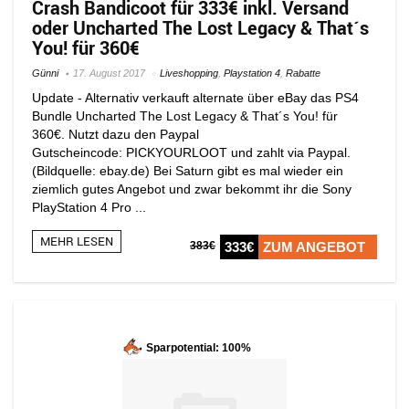
Crash Bandicoot für 333€ inkl. Versand
oder Uncharted The Lost Legacy & That´s
You! für 360€
Günni
17. August 2017
Liveshopping
,
Playstation 4
,
Rabatte
Update - Alternativ verkauft alternate über eBay das PS4
Bundle Uncharted The Lost Legacy & That´s You! für
360€. Nutzt dazu den Paypal
Gutscheincode: PICKYOURLOOT und zahlt via Paypal.
(Bildquelle: ebay.de) Bei Saturn gibt es mal wieder ein
ziemlich gutes Angebot und zwar bekommt ihr die Sony
PlayStation 4 Pro ...
MEHR LESEN
383€
333€
ZUM ANGEBOT
Sparpotential: 100%