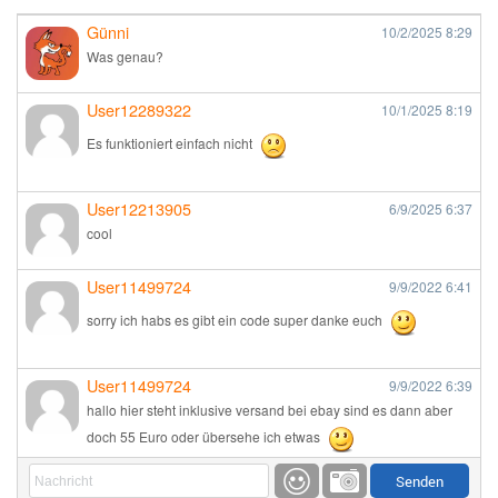
Günni
10/2/2025
8:29
Was genau?
User12289322
10/1/2025
8:19
Es funktioniert einfach nicht
User12213905
6/9/2025
6:37
cool
User11499724
9/9/2022
6:41
sorry ich habs es gibt ein code super danke euch
User11499724
9/9/2022
6:39
hallo hier steht inklusive versand bei ebay sind es dann aber
doch 55 Euro oder übersehe ich etwas