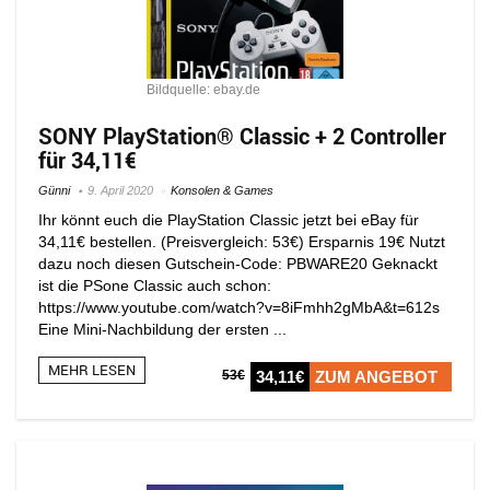
Bildquelle: ebay.de
SONY PlayStation® Classic + 2 Controller
für 34,11€
Günni
9. April 2020
Konsolen & Games
Ihr könnt euch die PlayStation Classic jetzt bei eBay für
34,11€ bestellen. (Preisvergleich: 53€) Ersparnis 19€ Nutzt
dazu noch diesen Gutschein-Code: PBWARE20 Geknackt
ist die PSone Classic auch schon:
https://www.youtube.com/watch?v=8iFmhh2gMbA&t=612s
Eine Mini-Nachbildung der ersten ...
MEHR LESEN
53€
34,11€
ZUM ANGEBOT