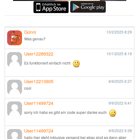
Günni
10/2/2025
8:29
Was genau?
User12289322
10/1/2025
8:19
Es funktioniert einfach nicht
User12213905
6/9/2025
6:37
cool
User11499724
9/9/2022
6:41
sorry ich habs es gibt ein code super danke euch
User11499724
9/9/2022
6:39
hallo hier steht inklusive versand bei ebay sind es dann aber