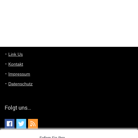
User11448863
7/13/2022
3:39
von welchem Panel sprichst du?
User11448767
7/13/2022
1:15
... das Panel hat eine durchsichtige Folie - muss diese weg??
Günni
7/11/2022
5:43
Du hast eine Mail
Link Us
Kontakt
Günni
7/11/2022
5:40
Impressum
Ich schreib dir mal zurück!
Datenschutz
Günni
7/11/2022
5:40
Jo habs gefunden!
Folgt uns…
ALIENWESEN
7/11/2022
5:40
alternativ Email senden an admin@yourdealz.de ?
ALIENWESEN
7/11/2022
5:38
Sofern Sie Ihre