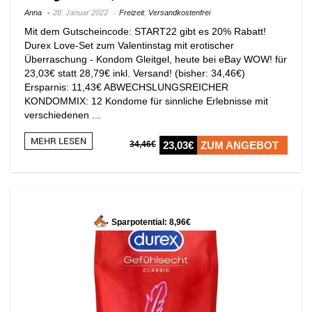
Anna
28. Januar 2022
Freizeit
,
Versandkostenfrei
Mit dem Gutscheincode: START22 gibt es 20% Rabatt!
Durex Love-Set zum Valentinstag mit erotischer
Überraschung - Kondom Gleitgel, heute bei eBay WOW! für
23,03€ statt 28,79€ inkl. Versand! (bisher: 34,46€)
Ersparnis: 11,43€ ABWECHSLUNGSREICHER
KONDOMMIX: 12 Kondome für sinnliche Erlebnisse mit
verschiedenen ...
MEHR LESEN
34,46€
23,03€
ZUM ANGEBOT
Sparpotential: 8,96€