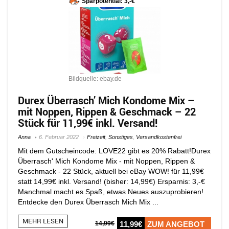
Sparpotential: 3,-€
Bildquelle: ebay.de
Durex Überrasch’ Mich Kondome Mix –
mit Noppen, Rippen & Geschmack – 22
Stück für 11,99€ inkl. Versand!
Anna
6. Februar 2022
Freizeit
,
Sonstiges
,
Versandkostenfrei
Mit dem Gutscheincode: LOVE22 gibt es 20% Rabatt!Durex
Überrasch' Mich Kondome Mix - mit Noppen, Rippen &
Geschmack - 22 Stück, aktuell bei eBay WOW! für 11,99€
statt 14,99€ inkl. Versand! (bisher: 14,99€) Ersparnis: 3,-€
Manchmal macht es Spaß, etwas Neues auszuprobieren!
Entdecke den Durex Überrasch Mich Mix ...
MEHR LESEN
14,99€
11,99€
ZUM ANGEBOT