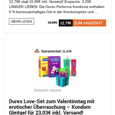
12,79€ statt 15,99€ inkl. Versand! Ersparnis: 3,20€
LÄNGER LIEBEN: Die Durex Performa Kondome enthalten
5 % benzocainhaltiges Gel in der Kondomspitze und ...
MEHR LESEN
15,99€
12,79€
ZUM ANGEBOT
Sparpotential: 11,43€
Bildquelle: ebay.de
Durex Love-Set zum Valentinstag mit
erotischer Überraschung – Kondom
Gleitgel für 23,03€ inkl. Versand!